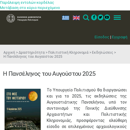
Παράλειψη εντολών κορδέλας
Μετάβαση στο κύριο περιεχόμενο
ελ
en
Search
Menu
Είσοδος
|
Εγγραφή
Αρχική
Δραστηριότητα
Πολιτιστική Κληρονομιά
Εκδηλώσεις
Η Πανσέληνος του Αυγούστου 2025
Η Πανσέληνος του Αυγούστου 2025
Το Υπουρ
γείο Πολιτισμού θα διοργανώσει
και για το 2025, τις εκδηλώσεις της
Αυγουστιάτικης Πανσελήνου, υπό τον
συντονισμό της
Γενικής Διεύθυνσης
Αρχαιοτήτων και Πολιτιστικής
Κληρονομιάς,
προσφέροντας ελεύθερη
είσοδο σε επιλεγμένους αρχαιολογικούς