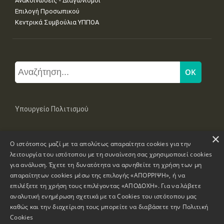
Ανακοινώσεις - Διαγωνισμοί
Επιλογή Προσωπικού
Κεντρικά Συμβούλια ΥΠΠΟΑ
Υπουργείο Πολιτισμού
×
Μπουμπουλίνας 20-22, 106 82 Αθήνα
Ο ιστότοπος μαζί με τα απολύτως απαραίτητα cookies για την
Τηλ: +30 2131322100, 2131322421
mail: grplk@culture.gr
λειτουργία του ιστότοπου με τη συναίνεση σας χρησιμοποιεί cookies
για ανάλυση. Έχετε τη δυνατότητα να αρνηθείτε τη χρήση των μη
απαραίτητων cookies μέσω της επιλογής «ΑΠΟΡΡΙΨΗ», ή να
επιλέξετε τη χρήση τους επιλέγοντας «ΑΠΟΔΟΧΗ». Για να λάβετε
αναλυτική ενημέρωση σχετικά με τα Cookies του ιστότοπου μας
καθώς και την διαχείριση τους μπορείτε να διαβάσετε την
Πολιτική
Πνευματικά Δικαιώματα © 1995-2026 Υπουργείο Πολιτισμού
Cookies