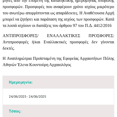
μήνες από την επόμενη της καταληκτικής ημερομηνίας υποβολής
προσφορών. Προσφορές που αναφέρουν χρόνο ισχύος μικρότερο
του ανωτέρω απορρίπτονται ως απαράδεκτες. Η Αναθέτουσα Αρχή
μπορεί να ζητήσει και παράταση της ισχύος των προσφορών. Κατά
τα λοιπά ισχύουν οι διατάξεις του άρθρου 97 του Π.Δ. 4412/2016
ΑΝΤΙΠΡΟΣΦΟΡΕΣ/ ΕΝΑΛΛΑΚΤΙΚΕΣ ΠΡΟΣΦΟΡΕΣ:
Αντιπροσφορές ή/και Εναλλακτικές προσφορές δεν γίνονται
δεκτές.
Η Αναπληρώτρια Προϊσταμένη της Εφορείας Αρχαιοτήτων Πόλης
Αθηνών Έλενα Κουντούρη Αρχαιολόγος​
Ημερομηνία:
Μαϊ
1
2
•
•
24/06/2025 - 24/06/2025
3
4
5
6
7
8
9
•
•
•
•
•
•
•
Τόπος: