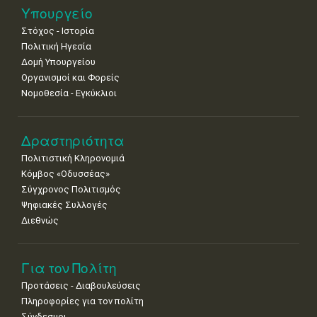
25
26
27
28
29
30
31
Υπουργείο
•
•
•
•
•
•
•
Στόχος - Ιστορία
Πολιτική Ηγεσία
Δομή Υπουργείου
Οργανισμοί και Φορείς
Νομοθεσία - Εγκύκλιοι
Δραστηριότητα
Πολιτιστική Κληρονομιά
Κόμβος «Οδυσσέας»
Σύγχρονος Πολιτισμός
Ψηφιακές Συλλογές
Διεθνώς
Για τον Πολίτη
Προτάσεις - Διαβουλεύσεις
Πληροφορίες για τον πολίτη
Σύνδεσμοι