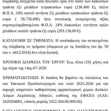
σύμβασης ανέρχεται κατά ανώτατο όριο στο ποσό των διακοσίων
τριάντα έξι χιλιάδων τετρακοσίων ευρώ (236.400 €), πλέον
Φ.Π.Α. 24% ποσού πενήντα έξι χιλιάδων εφτακοσίων τριάντα έξι
ευρώ ( 56.736,00€) ήτοι συνολικής εκτιμώμενης αξίας
συμπεριλαμβανομένου Φ.Π.Α. 24% διακοσίων ενενήντα τριών
χιλιάδων εκατόν τριάντα έξι ευρώ (293.136,00 €).
ΚΑΤΑΝΟΜΗ ΣΕ ΤΜΗΜΑΤΑ: Η υποδιαίρεση του αντικειμένου
της σύμβασης σε τμήματα (σύμφωνα με τις διατάξεις του άρ. 59
του ν. 4412/2016) δεν είναι δυνατή.
ΧΡΟΝΙΚΗ ΔΙΑΡΚΕΙΑ ΤΟΥ ΕΡΓΟΥ: Έως δέκα (10) μήνες και
όχι πέραν της 14ης-07-2026
ΧΡΗΜΑΤΟΔΟΤΗΣΗ: Η δαπάνη θα βαρύνει τις πιστώσεις του
του Τακτικού Προϋπολογισμού του ετών 2025-2026 για την
παροχή υπηρεσιών καθαριότητας αρχαιολογικού χώρου Δυτικών
Λόφων Ακρόπολης Αθηνών, ευθύνης της ΕΦΑΠΑ (ΑΛΕ:
2420204001, ειδικός φορέας 1022.204.00.000.00).