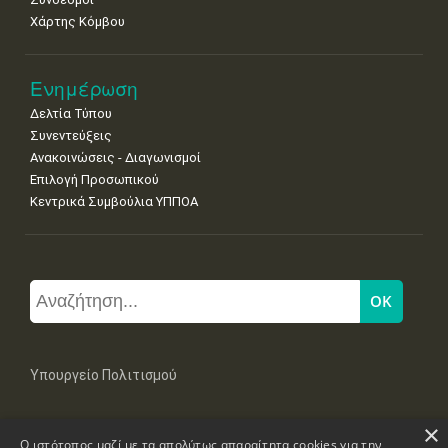
Χάρτης Κόμβου
Ενημέρωση
Δελτία Τύπου
Συνεντεύξεις
Ανακοινώσεις - Διαγωνισμοί
Επιλογή Προσωπικού
Κεντρικά Συμβούλια ΥΠΠΟΑ
Υπουργείο Πολιτισμού
×
Μπουμπουλίνας 20-22, 106 82 Αθήνα
Ο ιστότοπος μαζί με τα απολύτως απαραίτητα cookies για την
Τηλ: +30 2131322100, 2131322421