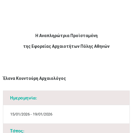
Η
Αναπληρώτρ
ι
α
Προϊσταμένη
της
Εφορείας
Αρχα
ιο
τήτων
Πόλης
Αθηνών
Έλενα
Κουντούρη Αρχα
ιο
λόγος​
Ημερομηνία:
Μαϊ
1
2
•
•
15/01/2026 - 19/01/2026
3
4
5
6
7
8
9
•
•
•
•
•
•
•
Τόπος: