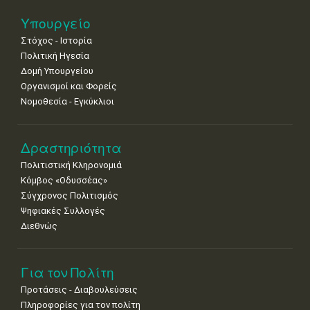
25
26
27
28
29
30
31
Υπουργείο
•
•
•
•
•
•
•
Στόχος - Ιστορία
Πολιτική Ηγεσία
Δομή Υπουργείου
Οργανισμοί και Φορείς
Νομοθεσία - Εγκύκλιοι
Δραστηριότητα
Πολιτιστική Κληρονομιά
Κόμβος «Οδυσσέας»
Σύγχρονος Πολιτισμός
Ψηφιακές Συλλογές
Διεθνώς
Για τον Πολίτη
Προτάσεις - Διαβουλεύσεις
Πληροφορίες για τον πολίτη