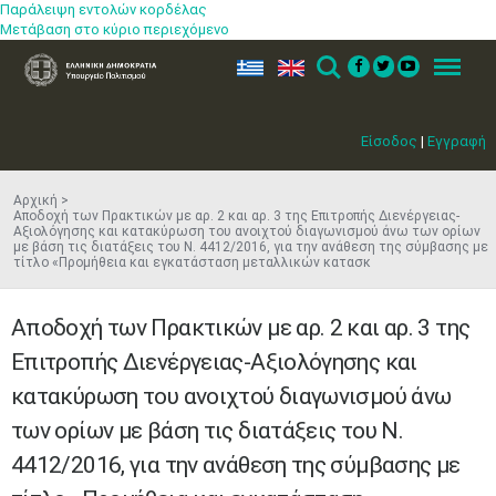
Παράλειψη εντολών κορδέλας
Μετάβαση στο κύριο περιεχόμενο
ελ
en
Search
Menu
Είσοδος
|
Εγγραφή
Αρχική
Αποδοχή των Πρακτικών με αρ. 2 και αρ. 3 της Επιτροπής Διενέργειας-
Αξιολόγησης και κατακύρωση του ανοιχτού διαγωνισμού άνω των ορίων
με βάση τις διατάξεις του Ν. 4412/2016, για την ανάθεση της σύμβασης με
τίτλο «Προμήθεια και εγκατάσταση μεταλλικών κατασκ
Αποδοχή των Πρακτικών με αρ. 2 και αρ. 3 της
Επιτροπής Διενέργειας-Αξιολόγησης και
κατακύρωση του ανοιχτού διαγωνισμού άνω
των ορίων με βάση τις διατάξεις του Ν.
4412/2016, για την ανάθεση της σύμβασης με