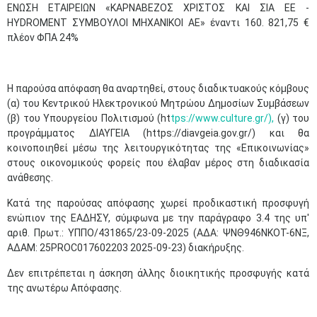
ΕΝΩΣΗ ΕΤΑΙΡΕΙΩΝ «ΚΑΡΝΑΒΕΖΟΣ ΧΡΙΣΤΟΣ ΚΑΙ ΣΙΑ EE -
HYDROMENT ΣΥΜΒΟΥΛΟΙ ΜΗΧΑΝΙΚΟΙ ΑΕ» έναντι 160. 821,75 €
πλέον ΦΠΑ 24%
Η παρούσα απόφαση θα αναρτηθεί, στους διαδικτυακούς κόμβους
(α) του Κεντρικού Ηλεκτρονικού Μητρώου Δημοσίων Συμβάσεων
(β) του Υπουργείου Πολιτισμού (ht
tps://www.culture.gr/),
(γ) του
προγράμματος ΔΙΑΥΓΕΙΑ (https://diavgeia.gov.gr/) και θα
κοινοποιηθεί μέσω της λειτουργικότητας της «Επικοινωνίας»
στους οικονομικούς φορείς που έλαβαν μέρος στη διαδικασία
ανάθεσης.
Κατά της παρούσας απόφασης χωρεί προδικαστική προσφυγή
ενώπιον της ΕΑΔΗΣΥ, σύμφωνα με την παράγραφο 3.4 της υπ'
αριθ. Πρωτ.: ΥΠΠΟ/431865/23-09-2025 (ΑΔΑ: ΨΝΘ946ΝΚΟΤ-6ΝΞ,
ΑΔΑΜ: 25PROC017602203 2025-09-23) διακήρυξης.
Δεν επιτρέπεται η άσκηση άλλης διοικητικής προσφυγής κατά
της ανωτέρω Απόφασης.