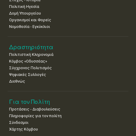
8
9
10
11
12
13
14
Πολιτική Ηγεσία
•
•
•
•
•
•
•
Δομή Υπουργείου
Οργανισμοί και Φορείς
15
16
17
18
19
20
21
Νομοθεσία - Εγκύκλιοι
•
•
•
•
•
•
•
22
23
24
25
26
27
28
•
•
•
•
•
•
•
Δραστηριότητα
Πολιτιστική Κληρονομιά
29
30
Κόμβος «Οδυσσέας»
•
•
Σύγχρονος Πολιτισμός
Ψηφιακές Συλλογές
Διεθνώς
Για τον Πολίτη
Προτάσεις - Διαβουλεύσεις
Πληροφορίες για τον πολίτη
Σύνδεσμοι
Χάρτης Κόμβου