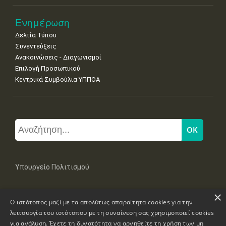
Ενημέρωση
Δελτία Τύπου
Συνεντεύξεις
Ανακοινώσεις - Διαγωνισμοί
Επιλογή Προσωπικού
Κεντρικά Συμβούλια ΥΠΠΟΑ
Υπουργείο Πολιτισμού
×
Μπουμπουλίνας 20-22, 106 82 Αθήνα
Ο ιστότοπος μαζί με τα απολύτως απαραίτητα cookies για την
Τηλ: +30 2131322100, 2131322421
mail: grplk@culture.gr
λειτουργία του ιστότοπου με τη συναίνεση σας χρησιμοποιεί cookies
για ανάλυση. Έχετε τη δυνατότητα να αρνηθείτε τη χρήση των μη