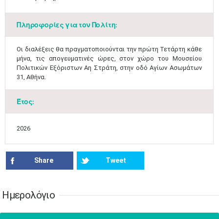
Πληροφορίες για τον Πολίτη:
Ιουν
1
2
3
4
5
6
•
•
•
•
•
•
​Οι διαλέξεις θα πραγματοποιούνται την πρώτη Τετάρτη κάθε
μήνα, τις απογευματινές ώρες, στον χώρο του Μουσείου
7
8
9
10
11
12
13
Πολιτικών Εξόριστων Αη Στράτη, στην οδό Αγίων Ασωμάτων
•
•
•
•
•
•
•
31, Αθήνα.
14
15
16
17
18
19
20
•
•
•
•
•
•
•
Έτος:
21
22
23
24
25
26
27
•
•
•
•
•
•
•
2026
28
29
30
Ιουλ
1
2
3
4
•
•
•
•
•
•
•
•
•
•
Share
Tweet
5
6
7
8
9
10
11
•
•
•
•
•
•
•
•
•
•
•
•
•
•
Ημερολόγιο
12
13
14
15
16
17
18
•
•
•
•
•
•
•
•
•
•
•
•
•
•