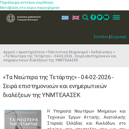
Παράλειψη εντολών κορδέλας
Μετάβαση στο κύριο περιεχόμενο
ελ
en
Search
Menu
Είσοδος
|
Εγγραφή
Αρχική
Δραστηριότητα
Πολιτιστική Κληρονομιά
Εκδηλώσεις
«Τα Νεώτερα της Τετάρτης» - 04-02-2026 - Σειρά επιστημονικών και
ενημερωτικών διαλέξεων της ΥΝΜΤΕΑΑΣΕΚ
«Τα Νεώτερα της Τετάρτης» - 04-02-2026 -
Σειρά επιστημονικών και ενημερωτικών
διαλέξεων της ΥΝΜΤΕΑΑΣΕΚ
Η Υπηρεσία Νεωτέρων Μνημείων και
Τεχνικών Έργων Αττικής, Ανατολικής
Στερεάς Ελλάδας και Κυκλάδων, στο