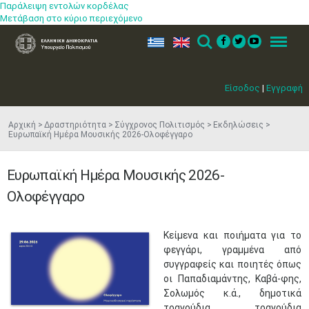
Παράλειψη εντολών κορδέλας
Μετάβαση στο κύριο περιεχόμενο
ελ
en
Search
Menu
Είσοδος
|
Εγγραφή
Αρχική
Δραστηριότητα
Σύγχρονος Πολιτισμός
Εκδηλώσεις
Ευρωπαϊκή Ημέρα Μουσικής 2026-Ολοφέγγαρο
Ευρωπαϊκή Ημέρα Μουσικής 2026-
Ολοφέγγαρο
Κείµενα και ποιήµατα για το
φεγγάρι, γραµµένα από
συγγραφείς και ποιητές όπως
οι Παπαδιαµάντης, Καβά-φης,
Σολωµός κ.ά., δηµοτικά
τραγούδια, τραγούδια