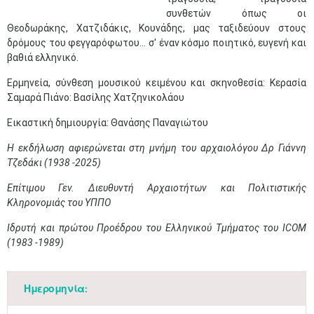
συνθετών όπως οι
Θεοδωράκης, Χατζιδάκις, Κουνάδης, µας ταξιδεύουν στους
δρόµους του φεγγαρόφωτου… σ' έναν κόσµο ποιητικό, ευγενή και
βαθιά ελληνικό.
Ερµηνεία, σύνθεση µουσικού κειµένου και σκηνοθεσία: Κερασία
Σαµαρά Πιάνο: Βασίλης Χατζηνικολάου
Εικαστική δηµιουργία: Θανάσης Παναγιώτου
Η εκδήλωση αφιερώνεται στη μνήμη του αρχαιολόγου Δρ Γιάννη
Τζεδάκι (1938 -2025)
Επίτιμου Γεν. Διευθυντή Αρχαιοτήτων και Πολιτιστικής
Κληρονομιάς του ΥΠΠΟ
Ιδρυτή
και
πρώτου
Προέδρου
του
Ελληνικού
Τμήματος
του
ICOM
(1983
-
1989)
Ημερομηνία: