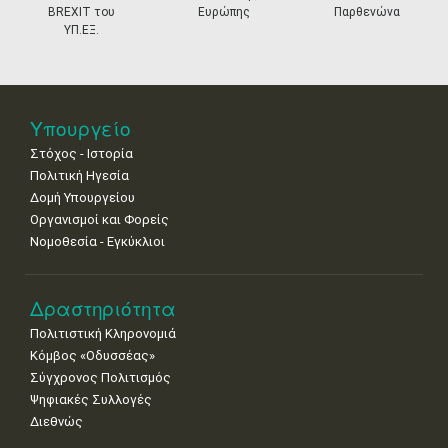
18
19
20
21
22
23
24
BREXIT του
Ευρώπης
Παρθενώνα
•
•
•
•
•
•
•
ΥΠ.ΕΞ.
25
26
27
28
29
30
31
•
•
•
•
•
•
•
Νοε
1
2
3
4
5
6
7
Υπουργείο
•
•
•
•
•
•
•
Στόχος - Ιστορία
8
9
10
11
12
13
14
Πολιτική Ηγεσία
•
•
•
•
•
•
•
Δομή Υπουργείου
Οργανισμοί και Φορείς
15
16
17
18
19
20
21
Νομοθεσία - Εγκύκλιοι
•
•
•
•
•
•
•
22
23
24
25
26
27
28
•
•
•
•
•
•
•
Δραστηριότητα
Πολιτιστική Κληρονομιά
29
30
Κόμβος «Οδυσσέας»
•
•
Σύγχρονος Πολιτισμός
Ψηφιακές Συλλογές
Διεθνώς