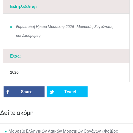
Εκδηλώσεις:
Ευρωπαϊκή Ημέρα Μουσικής 2026 - Μουσικές Συγγένειες
και Διαδρομές
Έτος:
Ιουν
1
2
3
4
5
6
2026
•
•
•
•
•
•
7
8
9
10
11
12
13
•
•
•
•
•
•
•
Share
Tweet
14
15
16
17
18
19
20
•
•
•
•
•
•
•
Δείτε ακόμη
21
22
23
24
25
26
27
•
•
•
•
•
•
•
Μουσείο Ελληνικών Λαϊκών Μουσικών Οργάνων «Φοίβος