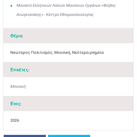
Μουσείο Ελληνικών Λαϊκών Μουσικών Οργάνων «Φοίβος
Ανωγειανάκης» - Κέντρο Εθνομουσικολογίας
Θέμα:
Μαϊ
1
2
•
•
Νεώτερος Πολιτισμός, Μουσική, Νεότερα μνημεία
3
4
5
6
7
8
9
•
•
•
•
•
•
•
Ετικέτες:
10
11
12
13
14
15
16
•
•
•
•
•
•
•
Μουσική
17
18
19
20
21
22
23
Έτος:
•
•
•
•
•
•
•
•
•
•
•
•
•
24
25
26
27
28
29
30
2026
•
•
•
•
•
•
•
31
Ιουν
1
2
3
4
5
6