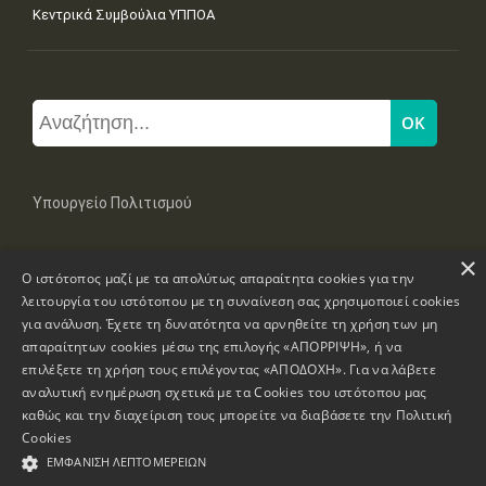
Κεντρικά Συμβούλια ΥΠΠΟΑ
Υπουργείο Πολιτισμού
×
Μπουμπουλίνας 20-22, 106 82 Αθήνα
Ο ιστότοπος μαζί με τα απολύτως απαραίτητα cookies για την
Τηλ: +30 2131322100, 2131322421
mail: grplk@culture.gr
λειτουργία του ιστότοπου με τη συναίνεση σας χρησιμοποιεί cookies
για ανάλυση. Έχετε τη δυνατότητα να αρνηθείτε τη χρήση των μη
απαραίτητων cookies μέσω της επιλογής «ΑΠΟΡΡΙΨΗ», ή να
επιλέξετε τη χρήση τους επιλέγοντας «ΑΠΟΔΟΧΗ». Για να λάβετε
αναλυτική ενημέρωση σχετικά με τα Cookies του ιστότοπου μας
καθώς και την διαχείριση τους μπορείτε να διαβάσετε την
Πολιτική
Πνευματικά Δικαιώματα © 1995-2026 Υπουργείο Πολιτισμού
Cookies
ΕΜΦΆΝΙΣΗ ΛΕΠΤΟΜΕΡΕΙΏΝ