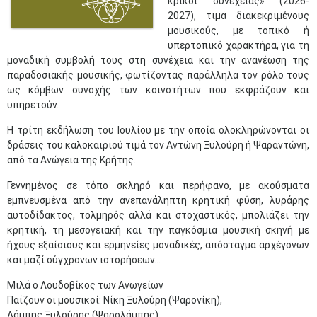
κρίκοι συνέχειας» (2026-
2027), τιµά διακεκριµένους
µουσικούς, µε τοπικό ή
υπερτοπικό χαρακτήρα, για τη
µοναδική συµβολή τους στη συνέχεια και την ανανέωση της
παραδοσιακής µουσικής, φωτίζοντας παράλληλα τον ρόλο τους
ως κόµβων συνοχής των κοινοτήτων που εκφράζουν και
υπηρετούν.
Η τρίτη εκδήλωση του Ιουλίου με την οποία ολοκληρώνονται οι
δράσεις του καλοκαιριού τιμά τον Αντώνη Ξυλούρη ή Ψαραντώνη,
από τα Ανώγεια της Κρήτης.
Γεννημένος σε τόπο σκληρό και περήφανο, με ακούσματα
εμπνευσμένα από την ανεπανάληπτη κρητική φύση, λυράρης
αυτοδίδακτος, τολμηρός αλλά και στοχαστικός, μπολιάζει την
κρητική, τη μεσογειακή και την παγκόσμια μουσική σκηνή με
ήχους εξαίσιους και ερμηνείες μοναδικές, απόσταγμα αρχέγονων
και μαζί σύγχρονων ιστορήσεων…
Μιλά ο Λουδοβίκος των Ανωγείων
Παίζουν οι µουσικοί: Νίκη Ξυλούρη (Ψαρονίκη),
Λάµπης Ξυλούρης (Ψαρολάµπης),