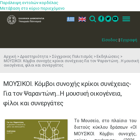
Παράλειψη εντολών κορδέλας
Μετάβαση στο κύριο περιεχόμενο
ελ
en
Search
Menu
Είσοδος
|
Εγγραφή
Αρχική
Δραστηριότητα
Σύγχρονος Πολιτισμός
Εκδηλώσεις
ΜΟΥΣΙΚΟΙ. Κόμβοι συνοχής κρίκοι συνέχειας-Για τον Ψαραντώνη...Η μουσική
οικογένεια, φίλοι και συνεργάτες
ΜΟΥΣΙΚΟΙ. Κόμβοι συνοχής κρίκοι συνέχειας-
Για τον Ψαραντώνη...Η μουσική οικογένεια,
φίλοι και συνεργάτες
Το Μουσείο, στο πλαίσιο του
διετούς κύκλου δράσεων «ΟΙ
ΜΟΥΣΙΚΟΙ. Κόµβοι συνοχής,