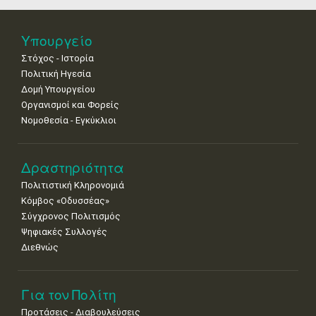
•
•
•
•
•
•
•
Νοε
1
2
3
4
5
6
7
Υπουργείο
•
•
•
•
•
•
•
Στόχος - Ιστορία
8
9
10
11
12
13
14
Πολιτική Ηγεσία
•
•
•
•
•
•
•
Δομή Υπουργείου
Οργανισμοί και Φορείς
15
16
17
18
19
20
21
Νομοθεσία - Εγκύκλιοι
•
•
•
•
•
•
•
22
23
24
25
26
27
28
•
•
•
•
•
•
•
Δραστηριότητα
Πολιτιστική Κληρονομιά
29
30
Κόμβος «Οδυσσέας»
•
•
Σύγχρονος Πολιτισμός
Ψηφιακές Συλλογές
Διεθνώς
Για τον Πολίτη
Προτάσεις - Διαβουλεύσεις