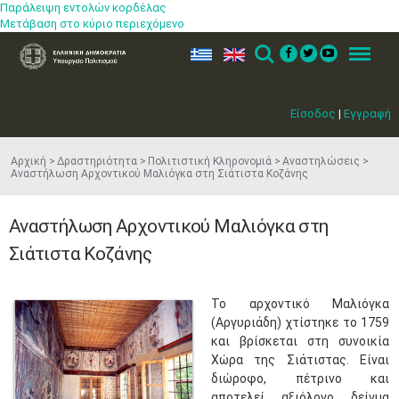
Παράλειψη εντολών κορδέλας
Μετάβαση στο κύριο περιεχόμενο
ελ
en
Search
Menu
Είσοδος
|
Εγγραφή
Αρχική
Δραστηριότητα
Πολιτιστική Κληρονομιά
Αναστηλώσεις
Αναστήλωση Αρχοντικού Μαλιόγκα στη Σιάτιστα Κοζάνης
Αναστήλωση Αρχοντικού Μαλιόγκα στη
Σιάτιστα Κοζάνης
Το αρχοντικό Μαλιόγκα
(Αργυριάδη) χτίστηκε το 1759
και βρίσκεται στη συνοικία
Χώρα της Σιάτιστας. Είναι
διώροφο, πέτρινο και
αποτελεί αξιόλογο δείγμα