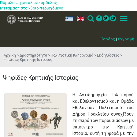
Παράλειψη εντολών κορδέλας
Μετάβαση στο κύριο περιεχόμενο
ελ
en
Search
Menu
Είσοδος
|
Εγγραφή
Αρχική
Δραστηριότητα
Πολιτιστική Κληρονομιά
Εκδηλώσεις
Ψηφίδες Κρητικής Ιστορίας
Ψηφίδες Κρητικής Ιστορίας
Η Αντιδημαρχία Πολιτισμού
και Εθελοντισμού και η Ομάδα
Εθελοντών Πολιτισμού του
Δήμου Ηρακλείου συνεχίζουν
τη σειρά των παρουσιάσεων με
επίκεντρο την Κρητική
Ιστορία, αυτή τη φορά με την