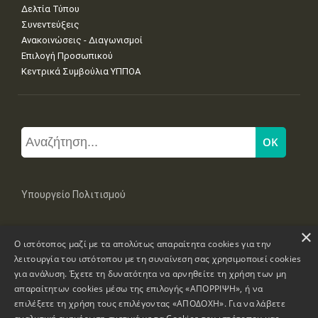
Δελτία Τύπου
Συνεντεύξεις
Ανακοινώσεις - Διαγωνισμοί
Επιλογή Προσωπικού
Κεντρικά Συμβούλια ΥΠΠΟΑ
Υπουργείο Πολιτισμού
×
Μπουμπουλίνας 20-22, 106 82 Αθήνα
Ο ιστότοπος μαζί με τα απολύτως απαραίτητα cookies για την
Τηλ: +30 2131322100, 2131322421
mail: grplk@culture.gr
λειτουργία του ιστότοπου με τη συναίνεση σας χρησιμοποιεί cookies
για ανάλυση. Έχετε τη δυνατότητα να αρνηθείτε τη χρήση των μη
απαραίτητων cookies μέσω της επιλογής «ΑΠΟΡΡΙΨΗ», ή να
επιλέξετε τη χρήση τους επιλέγοντας «ΑΠΟΔΟΧΗ». Για να λάβετε