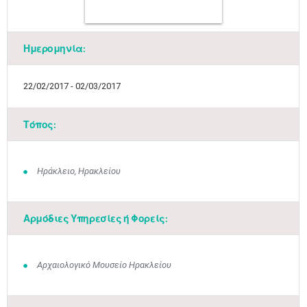
Ημερομηνία:
22/02/2017 - 02/03/2017
Τόπος:
Μαϊ
1
2
Ηράκλειο, Ηρακλείου
•
•
3
4
5
6
7
8
9
•
•
•
•
•
•
•
Αρμόδιες Υπηρεσίες ή Φορείς:
10
11
12
13
14
15
16
•
•
•
•
•
•
•
Αρχαιολογικό Μουσείο Ηρακλείου
17
18
19
20
21
22
23
•
•
•
•
•
•
•
•
•
•
•
•
•