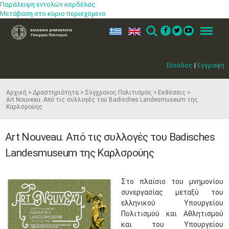
Παράλειψη εντολών κορδέλας
Μετάβαση στο κύριο περιεχόμενο
ελ
en
Search
Menu
Είσοδος
|
Εγγραφή
Αρχική
Δραστηριότητα
Σύγχρονος Πολιτισμός
Εκθέσεις
Art Nouveau. Από τις συλλογές του Badisches Landesmuseum της
Καρλσρούης
Art Nouveau. Από τις συλλογές του Badisches
Landesmuseum της Καρλσρούης
Στο πλαίσιο του μνημονίου
συνεργασίας μεταξύ του
ελληνικού Υπουργείου
Πολιτισμού και Αθλητισμού
και του Υπουργείου