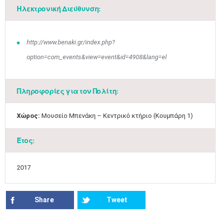
•
•
•
•
•
•
•
Ηλεκτρονική Διεύθυνση:
10
11
12
13
14
15
16
•
•
•
•
•
•
•
http://www.benaki.gr/index.php?
17
18
19
20
21
22
23
•
•
•
•
•
•
•
•
•
•
•
•
•
option=com_events&view=event&id=4908&lang=el
24
25
26
27
28
29
30
•
•
•
•
•
•
•
Πληροφορίες για τον Πολίτη:
31
Ιουν
1
2
3
4
5
6
•
•
•
•
•
•
•
Χώρος:
Μουσείο Μπενάκη – Κεντρικό κτήριο (Κουμπάρη 1)
7
8
9
10
11
12
13
•
•
•
•
•
•
•
Έτος:
14
15
16
17
18
19
20
•
•
•
•
•
•
•
2017
21
22
23
24
25
26
27
•
•
•
•
•
•
•
Share
Tweet
28
29
30
Ιουλ
1
2
3
4