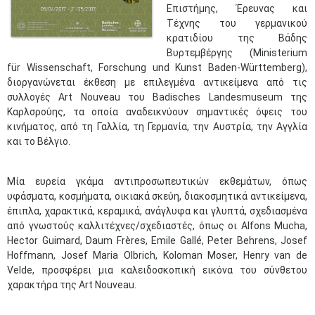
Επιστήμης, Έρευνας και
Τέχνης του γερμανικού
κρατιδίου της Βάδης
Βυρτεμβέργης (Ministerium
für Wissenschaft, Forschung und Kunst Baden-Württemberg),
διοργανώνεται έκθεση με επιλεγμένα αντικείμενα από τις
συλλογές Art Nouveau του Badisches Landesmuseum της
Καρλσρούης, τα οποία αναδεικνύουν σημαντικές όψεις του
κινήματος, από τη Γαλλία, τη Γερμανία, την Αυστρία, την Αγγλία
και το Βέλγιο.
Μία ευρεία γκάμα αντιπροσωπευτικών εκθεμάτων, όπως
υφάσματα, κοσμήματα, οικιακά σκεύη, διακοσμητικά αντικείμενα,
έπιπλα, χαρακτικά, κεραμικά, ανάγλυφα και γλυπτά, σχεδιασμένα
από γνωστούς καλλιτέχνες/σχεδιαστές, όπως οι Αlfons Mucha,
Hector Guimard, Daum Frères, Emile Gallé, Peter Behrens, Josef
Hoffmann, Josef Maria Olbrich, Koloman Moser, Henry van de
Velde, προσφέρει μια καλειδοσκοπική εικόνα του σύνθετου
χαρακτήρα της Art Nouveau.