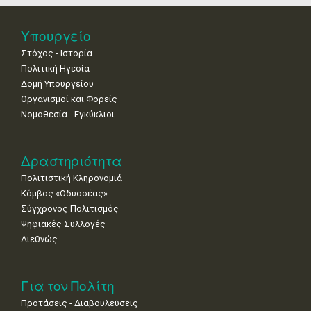
•
•
•
•
•
•
•
25
26
27
28
29
30
31
Υπουργείο
•
•
•
•
•
•
•
Στόχος - Ιστορία
Πολιτική Ηγεσία
Δομή Υπουργείου
Οργανισμοί και Φορείς
Νομοθεσία - Εγκύκλιοι
Δραστηριότητα
Πολιτιστική Κληρονομιά
Κόμβος «Οδυσσέας»
Σύγχρονος Πολιτισμός
Ψηφιακές Συλλογές
Διεθνώς
Για τον Πολίτη
Προτάσεις - Διαβουλεύσεις