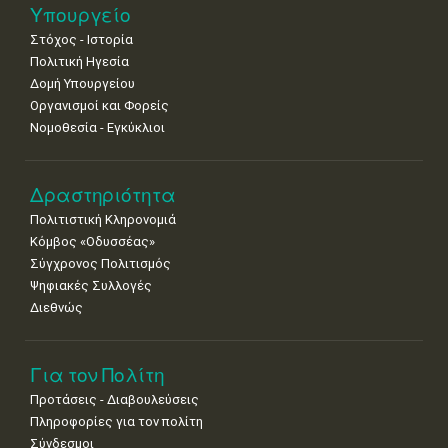
25
26
27
28
29
30
31
Υπουργείο
•
•
•
•
•
•
•
Στόχος - Ιστορία
Πολιτική Ηγεσία
Δομή Υπουργείου
Οργανισμοί και Φορείς
Νομοθεσία - Εγκύκλιοι
Δραστηριότητα
Πολιτιστική Κληρονομιά
Κόμβος «Οδυσσέας»
Σύγχρονος Πολιτισμός
Ψηφιακές Συλλογές
Διεθνώς
Για τον Πολίτη
Προτάσεις - Διαβουλεύσεις
Πληροφορίες για τον πολίτη
Σύνδεσμοι