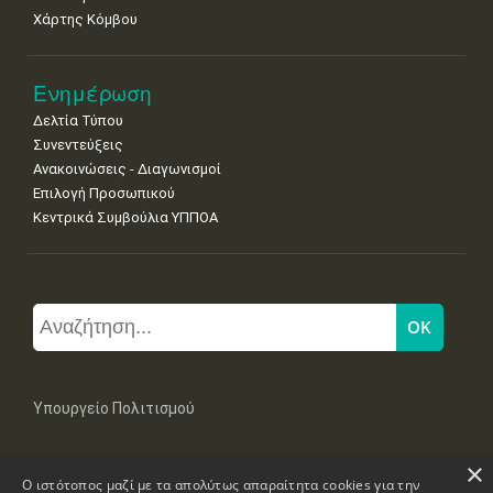
Χάρτης Κόμβου
Ενημέρωση
Δελτία Τύπου
Συνεντεύξεις
Ανακοινώσεις - Διαγωνισμοί
Επιλογή Προσωπικού
Κεντρικά Συμβούλια ΥΠΠΟΑ
Υπουργείο Πολιτισμού
×
Μπουμπουλίνας 20-22, 106 82 Αθήνα
Ο ιστότοπος μαζί με τα απολύτως απαραίτητα cookies για την
Τηλ: +30 2131322100, 2131322421