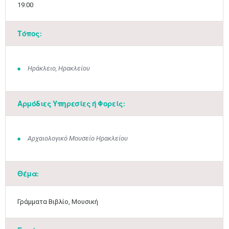
19:00
Τόπος:
Ηράκλειο, Ηρακλείου
Αρμόδιες Υπηρεσίες ή Φορείς:
Αρχαιολογικό Μουσείο Ηρακλείου
Θέμα:
Μαϊ
1
2
•
•
Γράμματα Βιβλίο, Μουσική
3
4
5
6
7
8
9
•
•
•
•
•
•
•