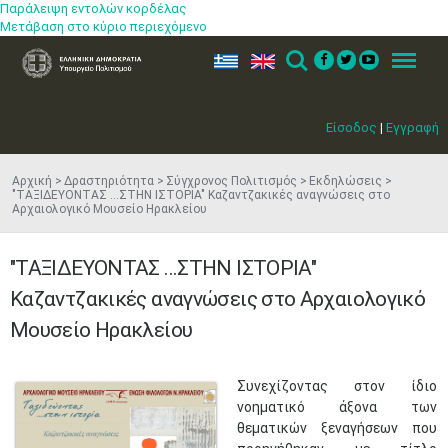
Παράλειψη εντολών κορδέλας
Μετάβαση στο κύριο περιεχόμενο
ελ
en
Search
Menu
Είσοδος
|
Εγγραφή
Αρχική
Δραστηριότητα
Σύγχρονος Πολιτισμός
Εκδηλώσεις
"ΤΑΞΙΔΕΥΟΝΤΑΣ ...ΣΤΗΝ ΙΣΤΟΡΙΑ" Καζαντζακικές αναγνώσεις στο
Αρχαιολογικό Μουσείο Ηρακλείου
"ΤΑΞΙΔΕΥΟΝΤΑΣ ...ΣΤΗΝ ΙΣΤΟΡΙΑ"
Καζαντζακικές αναγνώσεις στο Αρχαιολογικό
Μουσείο Ηρακλείου
​​Συνεχίζοντας στον ίδιο
νοηματικό άξονα των
θεματικών ξεναγήσεων που