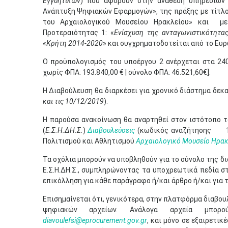
Εγγυητικών
) που αφορούν στην ανάθεση υπηρεσιών 
Ανάπτυξη Ψηφιακών Εφαρμογών», της πράξης με τίτλο
του Αρχαιολογικού Μουσείου Ηρακλείου» και
μ
Προτεραιότητας 1: «
Ενίσχυση της ανταγωνιστικότητας
«
Κρήτη 2014-2020
» και συγχρηματοδοτείται από το Ευ
Ο προϋπολογισμός του υποέργου 2 ανέρχεται στα 240
χωρίς ΦΠΑ: 193.840,00 € | σύνολο ΦΠΑ: 46.521,60€].
Η Διαβούλευση θα διαρκέσει για χρονικό διάστημα δεκα
και τις 10/12/2019
).
Η παρούσα ανακοίνωση θα αναρτηθεί στον ιστότοπο 
(
Ε.Σ.Η.ΔΗ.Σ.
)
Διαβουλεύσεις
(κωδικός αναζήτησης 19D
Πολιτισμού και Αθλητισμού
Αρχαιολογικό Μουσείο Ηρακ
Τα σχόλια μπορούν να υποβληθούν για το σύνολο της δ
Ε.Σ.Η.ΔΗ.Σ., συμπληρώνοντας τα υποχρεωτικά πεδία 
επικόλληση για κάθε παράγραφο ή/και άρθρο ή/και για 
Επισημαίνεται ότι, γενικότερα, στην πλατφόρμα διαβου
ψηφιακών αρχείων. Ανάλογα αρχεία μπορο
diavoulefsi@eprocurement.gov.gr
, και μόνο σε εξαιρετι