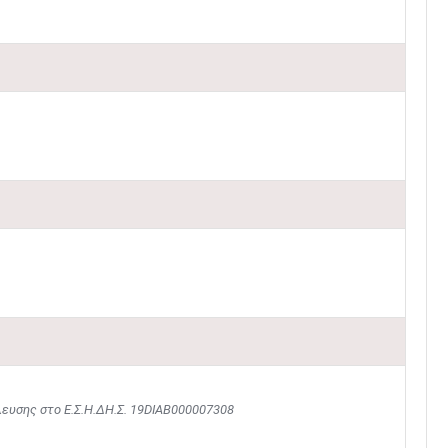
λευσης στο Ε.Σ.Η.ΔΗ.Σ. 19DIAB000007308