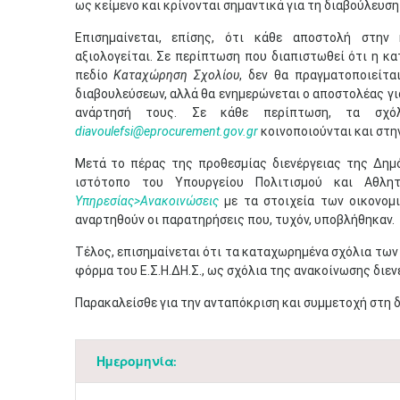
ως κείμενο και κρίνονται σημαντικά για τη διαβούλευση 
Επισημαίνεται, επίσης, ότι κάθε αποστολή στην
αξιολογείται. Σε περίπτωση που διαπιστωθεί ότι η κα
πεδίο
Καταχώρηση Σχολίου
, δεν θα πραγματοποιείτ
διαβουλεύσεων, αλλά θα ενημερώνεται ο αποστολέας γι
ανάρτησή τους. Σε κάθε περίπτωση, τα σχόλ
diavoulefsi@eprocurement.gov.gr
κοινοποιούνται και στη
Μετά το πέρας της προθεσμίας διενέργειας της Δημ
ιστότοπο του Υπουργείου Πολιτισμού και Αθλη
Υπηρεσίας>Ανακοινώσεις
με τα στοιχεία των οικονομ
αναρτηθούν οι παρατηρήσεις που, τυχόν, υποβλήθηκαν.
Τέλος, επισημαίνεται ότι τα καταχωρημένα σχόλια τω
φόρμα του Ε.Σ.Η.ΔΗ.Σ., ως σχόλια της ανακοίνωσης διε
Παρακαλείσθε για την ανταπόκριση και συμμετοχή στη 
Ημερομηνία: