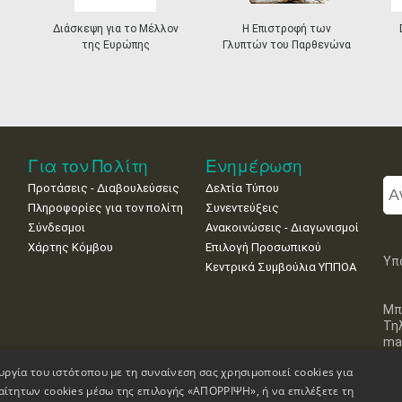
Διάσκεψη για το Μέλλον
Η Επιστροφή των
της Ευρώπης
Γλυπτών του Παρθενώνα
Για τον Πολίτη
Ενημέρωση
Προτάσεις - Διαβουλεύσεις
Δελτία Τύπου
Πληροφορίες για τον πολίτη
Συνεντεύξεις
Σύνδεσμοι
Ανακοινώσεις - Διαγωνισμοί
Χάρτης Κόμβου
Επιλογή Προσωπικού
Υπ
Κεντρικά Συμβούλια ΥΠΠΟΑ
Μπ
Τη
mai
υργία του ιστότοπου με τη συναίνεση σας χρησιμοποιεί cookies για
αίτητων cookies μέσω της επιλογής «ΑΠΟΡΡΙΨΗ», ή να επιλέξετε τη