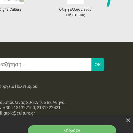
next
DigitalCulture
Όλη η Ελλάδα ένας
Πρόγραμμα Δι
πολιτισμός
ουργείο Πολιτισμού
ουμπουλίνας 20-22, 106 82 Αθήνα
λ: +30 2131322100, 2131322421
l: grplk@culture.gr
×
ΑΠΟΔΟΧΉ