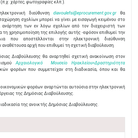
(
π.χ. χάρτες, φωτογραφίες κλπ.
).
 ηλεκτρονική διεύθυνση
diavoulefsi@eprocurement.gov.gr
θα
ταχώρηση σχολίων μπορεί να γίνει με εισαγωγή κειμένου στο
αι ανάρτηση των εν λόγω σχολίων από τον διαχειριστή των
α τη χρησιμοποίηση της επιλογής αυτής -εφόσον επιθυμεί την
ια που αποστέλλονται στην ηλεκτρονική διεύθυνση
ν αναθέτουσα αρχή που επιθυμεί τη σχετική διαβούλευση.
όσιας Διαβούλευσης θα αναρτηθεί σχετική ανακοίνωση στον
τισμού
Αρχαιολογικό
Μουσείο Ηρακλείου>Δραστηριότητα
ικών φορέων που συμμετείχαν στη διαδικασία, όπου και θα
ν οικονομικών φορέων αναρτώνται αυτούσια στην ηλεκτρονική
νέργειας της Δημόσιας Διαβούλευσης.
διαδικασία της ανοικτής Δημόσιας Διαβούλευσης.