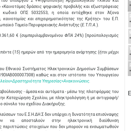
του υποέργου 2 «Ψηφιοποίηση Αρχαιολογικού Υλικού και
 «Καινοτόμες δράσεις ψηφιακής προβολής και εξωστρέφειας
ε κωδικό ΟΠΣ 5032553, η οποία εντάχθηκε στον Άξονα
, καινοτομίας και επιχειρηματικότητας της Κρήτης
» του Ε.Π.
ρωπαϊκό Ταμείο Περιφερειακής Ανάπτυξης (
Ε.Τ.Π.Α.
).
.361,60 € (
συμπεριλαμβανομένου ΦΠΑ 24%
) [προϋπολογισμός
πέντε (
15
) ημερών από την ημερομηνία ανάρτησης (
ήτοι μέχρι
του Εθνικού Συστήματος Ηλεκτρονικών Δημοσίων Συμβάσεων
IAB000007308) καθώς και στον ιστότοπο του Υπουργείου
λείου>Δραστηριότητα Υπηρεσίας>Ανακοινώσεις
.
ιαβούλευσης - άμεσα και αυτόματα - μέσω της πλατφόρμας του
Ε
στην
Καταχώρηση Σχολίου
, με πληκτρολόγηση ή με αντιγραφή/
το σύνολο του σχεδίου Διακήρυξης.
λεύσεων του Ε.Σ.Η.ΔΗ.Σ δεν υπάρχει η δυνατότητα επισύναψης
ύν να αποσταλούν στην ηλεκτρονική διεύθυνση
κές περιπτώσεις στοιχείων που δεν μπορούν να ενσωματωθούν