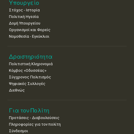
25
26
27
28
29
30
31
Υπουργείο
•
•
•
•
•
•
•
Στόχος - Ιστορία
Πολιτική Ηγεσία
Δομή Υπουργείου
Οργανισμοί και Φορείς
Νομοθεσία - Εγκύκλιοι
Δραστηριότητα
Πολιτιστική Κληρονομιά
Κόμβος «Οδυσσέας»
Σύγχρονος Πολιτισμός
Ψηφιακές Συλλογές
Διεθνώς
Για τον Πολίτη
Προτάσεις - Διαβουλεύσεις
Πληροφορίες για τον πολίτη
Σύνδεσμοι