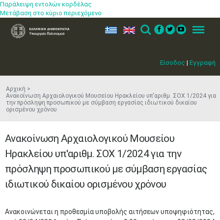
Παράλειψη εντολών κορδέλας
Μετάβαση στο κύριο περιεχόμενο
ελ
en
Search
Menu
Είσοδος
|
Εγγραφή
Αρχική
​Ανακοίνωση Αρχαιολογικού Μουσείου Ηρακλείου υπ'αριθμ. ΣΟΧ 1/2024 για
την πρόσληψη προσωπικού με σύμβαση εργασίας ιδιωτικού δικαίου
ορισμένου χρόνου
​Ανακοίνωση Αρχαιολογικού Μουσείου
Ηρακλείου υπ'αριθμ. ΣΟΧ 1/2024 για την
πρόσληψη προσωπικού με σύμβαση εργασίας
ιδιωτικού δικαίου ορισμένου χρόνου
Ανακοινώνεται η προθεσμία υποβολής αιτήσεων υποψηφιότητας,