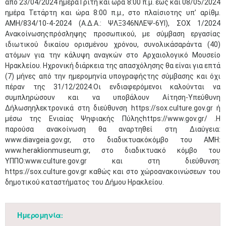
από 23/04/2024 ημέραΤρίτη και ώρα 8:00 π.μ. έως και 08/05/2024
ημέρα Τετάρτη και ώρα 8:00 π.μ., στο πλαίσιοτης υπ’ αρίθμ.
ΑΜΗ/834/10-4-2024 (Α.Δ.Α.: ΨΛΞ346ΝΛΕΨ-6ΥΙ), ΣΟΧ 1/2024
Ανακοίνωσηςπρόσληψης προσωπικού, με σύμβαση εργασίας
ιδιωτικού δικαίου ορισμένου χρόνου, συνολικάσαράντα (40)
ατόμων για την κάλυψη αναγκών στο Αρχαιολογικό Μουσείο
Ηρακλείου. Ηχρονική διάρκεια της απασχόλησης θα είναι για επτά
(7) μήνες από την ημερομηνία υπογραφήςτης σύμβασης και όχι
πέραν της 31/12/2024.Οι ενδιαφερόμενοι καλούνται να
συμπληρώσουν και να υποβάλουν Αίτηση-Υπεύθυνη
Δήλωσηηλεκτρονικά στη διεύθυνση https://sox.culture.gov.gr ή
μέσω της Ενιαίας Ψηφιακής Πύληςhttps://www.gov.gr/ .Η
παρούσα ανακοίνωση θα αναρτηθεί στη Διαύγεια:
www.diavgeia.gov.gr, στο διαδικτυακόκόμβο του ΑΜΗ:
www.heraklionmuseum.gr, στο διαδικτυακό κόμβο του
ΥΠΠΟ:www.culture.gov.gr και στη διεύθυνση:
https://sox.culture.gov.gr καθώς και στο χώροανακοινώσεων του
δημοτικού καταστήματος του Δήμου Ηρακλείου.
Ημερομηνία: