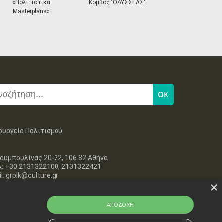
next
«Πολιτιστικά
Κόμβος "ΟΔΥΣΣΕΑΣ"
Ηλεκτρονικ
29
30
Masterplans»
Εισιτ
•
•
ουργείο Πολιτισμού
ουμπουλίνας 20-22, 106 82 Αθήνα
λ: +30 2131322100, 2131322421
l: grplk@culture.gr
×
ΑΠΟΔΟΧΉ