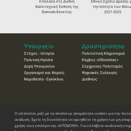
prev
Η Ελλάδα στη Διεθνή
Εθνικό Σχέδιο Δράσης γ
Καλλιτεχνική Έκθεση της
την Ισότητα των Φύλω
Biennale Βενετίας
2021-2025
Υπουργείο
Δραστηριότητα
Στόχος - Ιστορία
Πολιτιστική Κληρονομιά
Πολιτική Ηγεσία
Κόμβος «Οδυσσέας»
Δομή Υπουργείου
Σύγχρονος Πολιτισμός
Οργανισμοί και Φορείς
Ψηφιακές Συλλογές
Νομοθεσία - Εγκύκλιοι
Διεθνώς
Ο ιστότοπος μαζί με τα απολύτως απαραίτητα cookies για την λειτο
ανάλυση. Έχετε τη δυνατότητα να αρνηθείτε τη χρήση των μη απαρ
χρήση τους επιλέγοντας «ΑΠΟΔΟΧΗ». Για να λάβετε αναλυτική ενημ