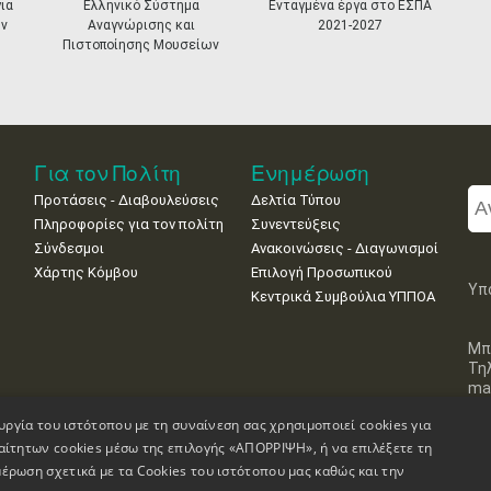
ια
Ελληνικό Σύστημα
Ενταγμένα έργα στο ΕΣΠΑ
ν
Αναγνώρισης και
2021-2027
Πιστοποίησης Μουσείων
Για τον Πολίτη
Ενημέρωση
Προτάσεις - Διαβουλεύσεις
Δελτία Τύπου
Πληροφορίες για τον πολίτη
Συνεντεύξεις
Σύνδεσμοι
Ανακοινώσεις - Διαγωνισμοί
Χάρτης Κόμβου
Επιλογή Προσωπικού
Υπ
Κεντρικά Συμβούλια ΥΠΠΟΑ
Μπ
Τη
mai
υργία του ιστότοπου με τη συναίνεση σας χρησιμοποιεί cookies για
αίτητων cookies μέσω της επιλογής «ΑΠΟΡΡΙΨΗ», ή να επιλέξετε τη
έρωση σχετικά με τα Cookies του ιστότοπου μας καθώς και την