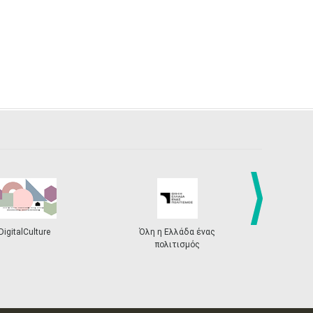
next
DigitalCulture
Όλη η Ελλάδα ένας
Πρόγραμμα Δι
πολιτισμός