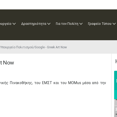
ουργείο
Δραστηριότητα
Για τον Πολίτη
Γραφείο Τύπου
Υπουργείο Πολιτισμού/Google​ - Greek Art Now
rt Now
θνικής Πινακοθήκης, του ΕΜΣΤ και του MOMus μέσα από την