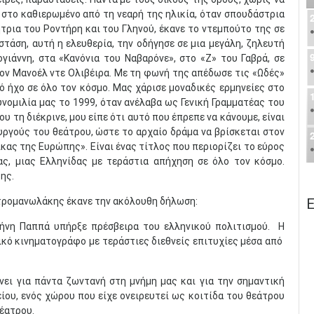
 στο καθιερωμένο από τη νεαρή της ηλικία, όταν σπουδάστρια
ρια του Ροντήρη και του Γληνού, έκανε το ντεμπούτο της σε
τάση, αυτή η ελευθερία, την οδήγησε σε μια μεγάλη, ζηλευτή
γιάννη, στα «Κανόνια του Ναβαρόνε», στο «Ζ» του Γαβρά, σε
τον Μανοέλ ντε Ολιβέιρα. Με τη φωνή της απέδωσε τις «Ωδές»
 ήχο σε όλο τον κόσμο. Μας χάρισε μοναδικές ερμηνείες στο
υνομιλία μας το 1999, όταν ανέλαβα ως Γενική Γραμματέας του
υ τη διέκρινε, μου είπε ότι αυτό που έπρεπε να κάνουμε, είναι
υργούς του θεάτρου, ώστε το αρχαίο δράμα να βρίσκεται στον
ίκας της Ευρώπης». Είναι ένας τίτλος που περιορίζει το εύρος
ς, μιας Ελληνίδας με τεράστια απήχηση σε όλο τον κόσμο.
ς. ​
Ε
τρομανωλάκης έκανε την ακόλουθη δήλωση:
ρήνη Παππά υπήρξε πρέσβειρα του ελληνικού πολιτισμού. Η
κό κινηματογράφο με τεράστιες διεθνείς επιτυχίες μέσα από
νει για πάντα ζωντανή στη μνήμη μας και για την σημαντική
ίου, ενός χώρου που είχε ονειρευτεί ως κοιτίδα του θεάτρου
έατρου.