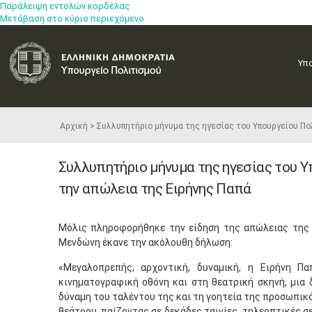
Παράλειψη εντολών κορδέλας
Μετάβαση στο κύριο περιεχόμενο
Υπ
Αρχική
Συλλυπητήριο μήνυμα της ηγεσίας του Υπουργείου Πο
Συλλυπητήριο μήνυμα της ηγεσίας του Υ
την απώλεια της Ειρήνης Παπά
Μόλις πληροφορήθηκε την είδηση της απώλειας της 
Μενδώνη έκανε την ακόλουθη δήλωση:
«Μεγαλοπρεπής, αρχοντική, δυναμική, η Ειρήνη 
κινηματογραφική οθόνη και στη θεατρική σκηνή, μια
δύναμη του ταλέντου της και τη γοητεία της προσωπικ
θεάτρου, παίζοντας σε δεκάδες ταινίες, τηλεοπτικές σ