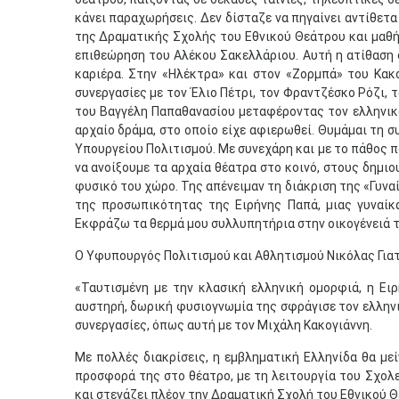
κάνει παραχωρήσεις. Δεν δίσταζε να πηγαίνει αντίθετα
της Δραματικής Σχολής του Εθνικού Θεάτρου και μαθήτ
επιθεώρηση του Αλέκου Σακελλάριου. Αυτή η ατίθαση σ
καριέρα. Στην «Ηλέκτρα» και στον «Ζορμπά» του Κακο
συνεργασίες με τον Έλιο Πέτρι, τον Φραντζέσκο Ρόζι, 
του Βαγγέλη Παπαθανασίου μεταφέροντας τον ελληνικό
αρχαίο δράμα, στο οποίο είχε αφιερωθεί. Θυμάμαι τη σ
Υπουργείου Πολιτισμού. Με συνεχάρη και με το πάθος πο
να ανοίξουμε τα αρχαία θέατρα στο κοινό, στους δημιο
φυσικό του χώρο. Της απένειμαν τη διάκριση της «Γυνα
της προσωπικότητας της Ειρήνης Παπά, μιας γυναίκα
Εκφράζω τα θερμά μου συλλυπητήρια στην οικογένειά τη
Ο Υφυπουργός Πολιτισμού και Αθλητισμού Νικόλας Για
«Ταυτισμένη με την κλασική ελληνική ομορφιά, η Ει
αυστηρή, δωρική φυσιογνωμία της σφράγισε τον ελληνι
συνεργασίες, όπως αυτή με τον Μιχάλη Κακογιάννη.
Με πολλές διακρίσεις, η εμβληματική Ελληνίδα θα μεί
προσφορά της στο θέατρο, με τη λειτουργία του Σχολε
και στεγάζει πλέον την Δραματική Σχολή του Εθνικού Θ