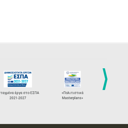
next
νταγμένα έργα στο ΕΣΠΑ
«Πολιτιστικά
Κόμβος "ΟΔΥ
2021-2027
Masterplans»