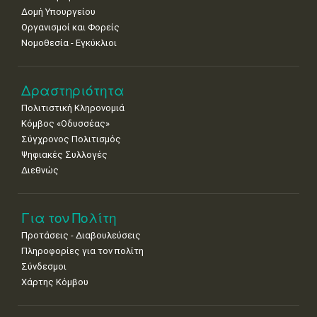
•
•
•
•
•
•
•
Δομή Υπουργείου
Οργανισμοί και Φορείς
15
16
17
18
19
20
21
Νομοθεσία - Εγκύκλιοι
•
•
•
•
•
•
•
22
23
24
25
26
27
28
•
•
•
•
•
•
•
Δραστηριότητα
Πολιτιστική Κληρονομιά
29
30
Κόμβος «Οδυσσέας»
•
•
Σύγχρονος Πολιτισμός
Ψηφιακές Συλλογές
Διεθνώς
Για τον Πολίτη
Προτάσεις - Διαβουλεύσεις
Πληροφορίες για τον πολίτη
Σύνδεσμοι
Χάρτης Κόμβου