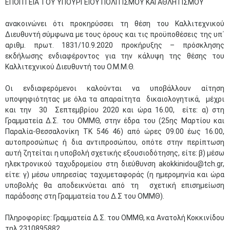
ΕΠΟΠΤΕΙΑ ΤΟΥ ΥΠΟΥΡΓΕΙΟΥ ΠΟΛΙΤΙΣΜΟΥ ΚΑΙ ΑΘΛΗΤΙΣΜΟΥ
ανακοινώνει ότι προκηρύσσει τη θέση του Καλλιτεχνικού
Διευθυντή σύμφωνα με τους όρους και τις προϋποθέσεις της υπ΄
αριθμ. πρωτ. 1831/10.9.2020 προκήρυξης – πρόσκλησης
εκδήλωσης ενδιαφέροντος για την κάλυψη της θέσης του
Καλλιτεχνικού Διευθυντή του Ο.Μ.Μ.Θ.
Οι ενδιαφερόμενοι καλούνται να υποβάλλουν αίτηση
υποψηφιότητας με όλα τα απαραίτητα δικαιολογητικά, μέχρι
και την 30 Σεπτεμβρίου 2020 και ώρα 16.00, είτε: α) στη
Γραμματεία Δ.Σ. του ΟΜΜΘ, στην έδρα του (25ης Μαρτίου και
Παραλία-Θεσσαλονίκη ΤΚ 546 46) από ώρες 09.00 έως 16.00,
αυτοπροσώπως ή δια αντιπροσώπου, οπότε στην περίπτωση
αυτή ζητείται η υποβολή σχετικής εξουσιοδότησης, είτε: β) μέσω
ηλεκτρονικού ταχυδρομείου στη διεύθυνση akokkinidou@tch.gr,
είτε: γ) μέσω υπηρεσίας ταχυμεταφοράς (η ημερομηνία και ώρα
υποβολής θα αποδεικνύεται από τη σχετική επισημείωση
παράδοσης στη Γραμματεία του Δ.Σ του ΟΜΜΘ).
Πληροφορίες: Γραμματεία Δ.Σ. του ΟΜΜΘ, κα Ανατολή Κοκκινίδου
τηλ.2310895882.