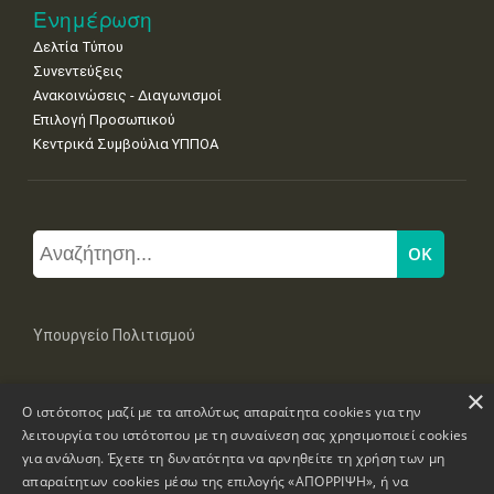
Ενημέρωση
Δελτία Τύπου
Συνεντεύξεις
Ανακοινώσεις - Διαγωνισμοί
Επιλογή Προσωπικού
Κεντρικά Συμβούλια ΥΠΠΟΑ
Υπουργείο Πολιτισμού
×
Μπουμπουλίνας 20-22, 106 82 Αθήνα
Ο ιστότοπος μαζί με τα απολύτως απαραίτητα cookies για την
Τηλ: +30 2131322100, 2131322421
mail: grplk@culture.gr
λειτουργία του ιστότοπου με τη συναίνεση σας χρησιμοποιεί cookies
για ανάλυση. Έχετε τη δυνατότητα να αρνηθείτε τη χρήση των μη
απαραίτητων cookies μέσω της επιλογής «ΑΠΟΡΡΙΨΗ», ή να