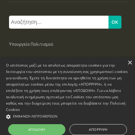
Υπουργείο Πολιτισμού
×
Μπουμπουλίνας 20-22, 106 82 Αθήνα
Ο ιστότοπος μαζί με τα απολύτως απαραίτητα cookies για την
Τηλ: +30 2131322100, 2131322421
mail: grplk@culture.gr
λειτουργία του ιστότοπου με τη συναίνεση σας χρησιμοποιεί cookies
για ανάλυση. Έχετε τη δυνατότητα να αρνηθείτε τη χρήση των μη
απαραίτητων cookies μέσω της επιλογής «ΑΠΟΡΡΙΨΗ», ή να
επιλέξετε τη χρήση τους επιλέγοντας «ΑΠΟΔΟΧΗ». Για να λάβετε
αναλυτική ενημέρωση σχετικά με τα Cookies του ιστότοπου μας
καθώς και την διαχείριση τους μπορείτε να διαβάσετε την
Πολιτική
Πνευματικά Δικαιώματα © 1995-2026 Υπουργείο Πολιτισμού
Cookies
ΕΜΦΆΝΙΣΗ ΛΕΠΤΟΜΕΡΕΙΏΝ
Πληροφορίες Ιστοσελίδας
Δήλωση Προσβασιμότητας
ΑΠΟΔΟΧΉ
ΑΠΌΡΡΙΨΗ