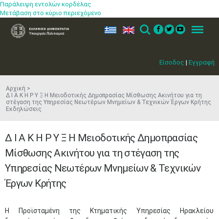
Παράλειψη εντολών κορδέλας
Μετάβαση στο κύριο περιεχόμενο
ελ
en
Search
Menu
Είσοδος
|
Εγγραφή
Αρχική
Δ Ι Α Κ Η Ρ Υ Ξ Η Μειοδοτικής Δημοπρασίας Μίσθωσης Ακινήτου για τη
στέγαση της Υπηρεσίας Νεωτέρων Μνημείων & Τεχνικών Έργων Κρήτης
Εκδηλώσεις
Δ Ι Α Κ Η Ρ Υ Ξ Η Μειοδοτικής Δημοπρασίας
Μίσθωσης Ακινήτου για τη στέγαση της
Υπηρεσίας Νεωτέρων Μνημείων & Τεχνικών
Έργων Κρήτης
​Η Προϊσταμένη της Κτηματικής Υπηρεσίας Ηρακλείου