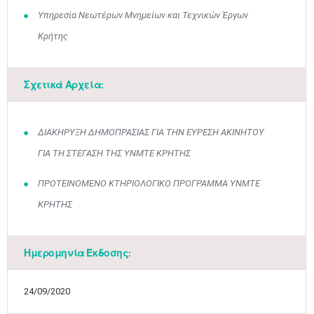
Υπηρεσία Νεωτέρων Μνημείων και Τεχνικών Έργων
Κρήτης
Μαϊ
1
2
Σχετικά Αρχεία:
•
•
3
4
5
6
7
8
9
•
•
•
•
•
•
•
ΔΙΑΚΗΡΥΞΗ ΔΗΜΟΠΡΑΣΙΑΣ ΓΙΑ ΤΗΝ ΕΥΡΕΣΗ ΑΚΙΝΗΤΟΥ
ΓΙΑ ΤΗ ΣΤΕΓΑΣΗ ΤΗΣ ΥΝΜΤΕ ΚΡΗΤΗΣ
10
11
12
13
14
15
16
•
•
•
•
•
•
•
ΠΡΟΤΕΙΝΟΜΕΝΟ ΚΤΗΡΙΟΛΟΓΙΚΟ ΠΡΟΓΡΑΜΜΑ ΥΝΜΤΕ
17
18
19
20
21
22
23
ΚΡΗΤΗΣ
•
•
•
•
•
•
•
•
•
•
•
•
•
24
25
26
27
28
29
30
•
•
•
•
•
•
•
Ημερομηνία Έκδοσης:
31
Ιουν
1
2
3
4
5
6
•
•
•
•
•
•
•
24/09/2020