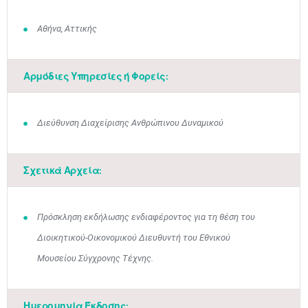
Αθήνα, Αττικής
Αρμόδιες Υπηρεσίες ή Φορείς:
Διεύθυνση Διαχείρισης Ανθρώπινου Δυναμικού
Μαϊ
1
2
•
•
Σχετικά Αρχεία:
3
4
5
6
7
8
9
•
•
•
•
•
•
•
10
11
12
13
14
15
16
Πρόσκληση εκδήλωσης ενδιαφέροντος για τη θέση του
•
•
•
•
•
•
•
Διοικητικού-Οικονομικού Διευθυντή του Εθνικού
17
18
19
20
21
22
23
Μουσείου Σύγχρονης Τέχνης.
•
•
•
•
•
•
•
•
•
•
•
•
•
24
25
26
27
28
29
30
•
•
•
•
•
•
•
Ημερομηνία Έκδοσης: