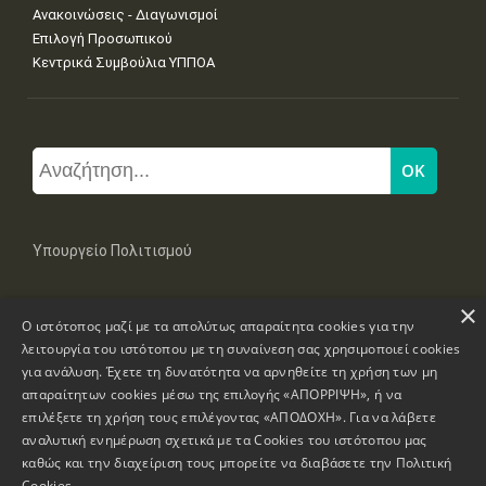
Ανακοινώσεις - Διαγωνισμοί
Επιλογή Προσωπικού
Κεντρικά Συμβούλια ΥΠΠΟΑ
Υπουργείο Πολιτισμού
×
Μπουμπουλίνας 20-22, 106 82 Αθήνα
Ο ιστότοπος μαζί με τα απολύτως απαραίτητα cookies για την
Τηλ: +30 2131322100, 2131322421
mail: grplk@culture.gr
λειτουργία του ιστότοπου με τη συναίνεση σας χρησιμοποιεί cookies
για ανάλυση. Έχετε τη δυνατότητα να αρνηθείτε τη χρήση των μη
απαραίτητων cookies μέσω της επιλογής «ΑΠΟΡΡΙΨΗ», ή να
επιλέξετε τη χρήση τους επιλέγοντας «ΑΠΟΔΟΧΗ». Για να λάβετε
αναλυτική ενημέρωση σχετικά με τα Cookies του ιστότοπου μας
καθώς και την διαχείριση τους μπορείτε να διαβάσετε την
Πολιτική
Πνευματικά Δικαιώματα © 1995-2026 Υπουργείο Πολιτισμού
Cookies