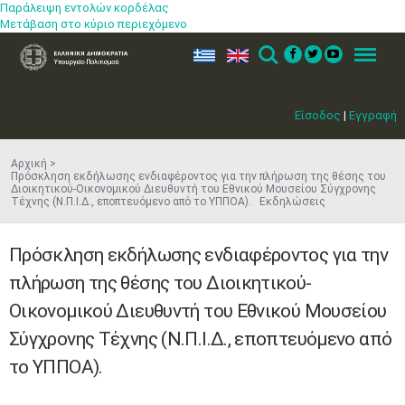
Παράλειψη εντολών κορδέλας
Μετάβαση στο κύριο περιεχόμενο
ελ
en
Search
Menu
Είσοδος
|
Εγγραφή
Αρχική
Πρόσκληση εκδήλωσης ενδιαφέροντος για την πλήρωση της θέσης του
Διοικητικού-Οικονομικού Διευθυντή του Εθνικού Μουσείου Σύγχρονης
Τέχνης (Ν.Π.Ι.Δ., εποπτευόμενο από το ΥΠΠΟΑ). Εκδηλώσεις
Πρόσκληση εκδήλωσης ενδιαφέροντος για την
πλήρωση της θέσης του Διοικητικού-
Οικονομικού Διευθυντή του Εθνικού Μουσείου
Σύγχρονης Τέχνης (Ν.Π.Ι.Δ., εποπτευόμενο από
το ΥΠΠΟΑ).