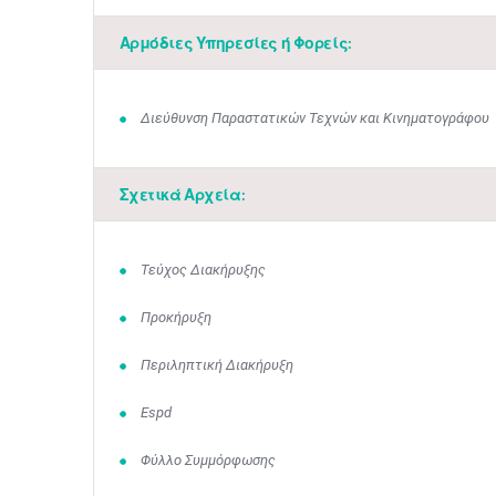
Αρμόδιες Υπηρεσίες ή Φορείς:
Διεύθυνση Παραστατικών Τεχνών και Κινηματογράφου
Σχετικά Αρχεία:
Τεύχος Διακήρυξης
Προκήρυξη
Περιληπτική Διακήρυξη
Espd
Φύλλο Συμμόρφωσης