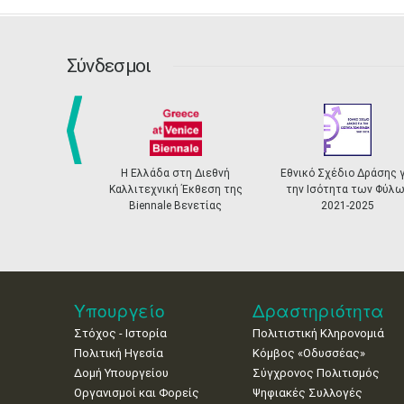
Σύνδεσμοι
prev
Η Ελλάδα στη Διεθνή
Εθνικό Σχέδιο Δράσης για
Καλλιτεχνική Έκθεση της
την Ισότητα των Φύλων
Biennale Βενετίας
2021-2025
Υπουργείο
Δραστηριότητα
Στόχος - Ιστορία
Πολιτιστική Κληρονομιά
Πολιτική Ηγεσία
Κόμβος «Οδυσσέας»
Δομή Υπουργείου
Σύγχρονος Πολιτισμός
Οργανισμοί και Φορείς
Ψηφιακές Συλλογές