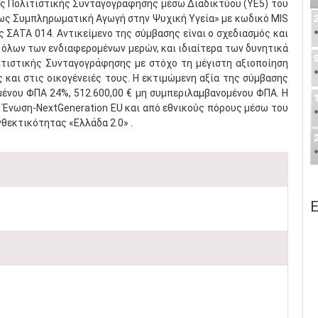
ης Πολιτιστικής Συνταγογράφησης μέσω Διαδικτύου (ΥΕ5) του
 ως Συμπληρωματική Αγωγή στην Ψυχική Υγεία» με κωδικό MIS
ΣΑΤΑ 014. Αντικείμενο της σύμβασης είναι ο σχεδιασμός και
όλων των ενδιαφερομένων μερών, και ιδιαίτερα των δυνητικά
τιστικής Συνταγογράφησης με στόχο τη μέγιστη αξιοποίηση
και στις οικογένειές τους. Η εκτιμώμενη αξία της σύμβασης
μένου ΦΠΑ 24%, 512.600,00 € μη συμπεριλαμβανομένου ΦΠΑ. Η
Ένωση-NextGeneration EU και από εθνικούς πόρους μέσω του
θεκτικότητας «Ελλάδα 2.0» .
Ε