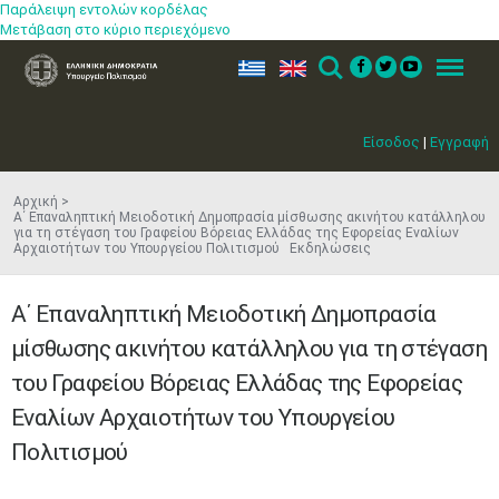
Παράλειψη εντολών κορδέλας
Μετάβαση στο κύριο περιεχόμενο
ελ
en
Search
Menu
Είσοδος
|
Εγγραφή
Αρχική
Α΄ Επαναληπτική Μειοδοτική Δημοπρασία μίσθωσης ακινήτου κατάλληλου
για τη στέγαση του Γραφείου Βόρειας Ελλάδας της Εφορείας Εναλίων
Αρχαιοτήτων του Υπουργείου Πολιτισμού Εκδηλώσεις
Α΄ Επαναληπτική Μειοδοτική Δημοπρασία
μίσθωσης ακινήτου κατάλληλου για τη στέγαση
του Γραφείου Βόρειας Ελλάδας της Εφορείας
Εναλίων Αρχαιοτήτων του Υπουργείου
Πολιτισμού