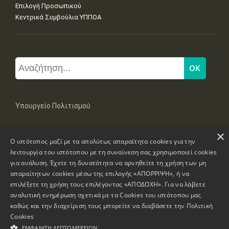
Επιλογή Προσωπικού
Κεντρικά Συμβούλια ΥΠΠΟΑ
Υπουργείο Πολιτισμού
×
Μπουμπουλίνας 20-22, 106 82 Αθήνα
Ο ιστότοπος μαζί με τα απολύτως απαραίτητα cookies για την
Τηλ: +30 2131322100, 2131322421
mail: grplk@culture.gr
λειτουργία του ιστότοπου με τη συναίνεση σας χρησιμοποιεί cookies
για ανάλυση. Έχετε τη δυνατότητα να αρνηθείτε τη χρήση των μη
απαραίτητων cookies μέσω της επιλογής «ΑΠΟΡΡΙΨΗ», ή να
επιλέξετε τη χρήση τους επιλέγοντας «ΑΠΟΔΟΧΗ». Για να λάβετε
αναλυτική ενημέρωση σχετικά με τα Cookies του ιστότοπου μας
καθώς και την διαχείριση τους μπορείτε να διαβάσετε την
Πολιτική
Πνευματικά Δικαιώματα © 1995-2026 Υπουργείο Πολιτισμού
Cookies
ΕΜΦΆΝΙΣΗ ΛΕΠΤΟΜΕΡΕΙΏΝ