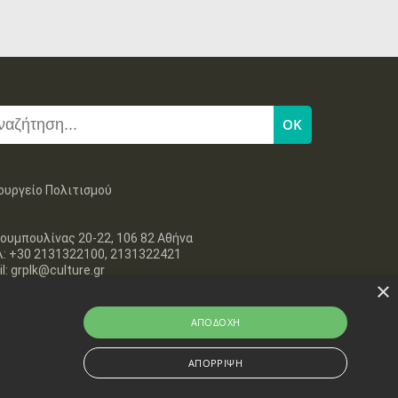
ουργείο Πολιτισμού
ουμπουλίνας 20-22, 106 82 Αθήνα
λ: +30 2131322100, 2131322421
l: grplk@culture.gr
×
ΑΠΟΔΟΧΉ
ΑΠΌΡΡΙΨΗ