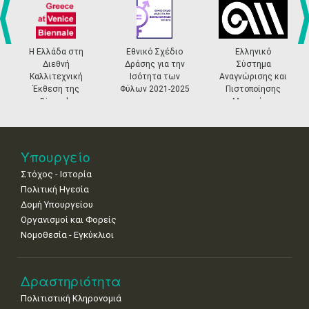
•
•
•
•
•
•
•
4
5
6
7
8
9
10
•
•
•
•
•
•
•
prev
ne
Η Ελλάδα στη
Εθνικό Σχέδιο
Ελληνικό
Διεθνή
Δράσης για την
Σύστημα
11
12
13
14
15
16
17
Καλλιτεχνική
Ισότητα των
Αναγνώρισης και
•
•
•
•
•
•
•
Έκθεση της
Φύλων 2021-2025
Πιστοποίησης
Biennale
Μουσείων
18
19
20
21
22
23
24
Βενετίας
•
•
•
•
•
•
•
25
26
27
28
29
30
31
Υπουργείο
•
•
•
•
•
•
•
Στόχος - Ιστορία
Πολιτική Ηγεσία
Δομή Υπουργείου
Οργανισμοί και Φορείς
Νομοθεσία - Εγκύκλιοι
Δραστηριότητα
Πολιτιστική Κληρονομιά