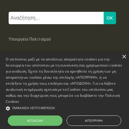
Υπουργείο Πολιτισμού
×
Μπουμπουλίνας 20-22, 106 82 Αθήνα
Ο ιστότοπος μαζί με τα απολύτως απαραίτητα cookies για την
Τηλ: +30 2131322100, 2131322421
mail: grplk@culture.gr
λειτουργία του ιστότοπου με τη συναίνεση σας χρησιμοποιεί cookies
για ανάλυση. Έχετε τη δυνατότητα να αρνηθείτε τη χρήση των μη
απαραίτητων cookies μέσω της επιλογής «ΑΠΟΡΡΙΨΗ», ή να
επιλέξετε τη χρήση τους επιλέγοντας «ΑΠΟΔΟΧΗ». Για να λάβετε
αναλυτική ενημέρωση σχετικά με τα Cookies του ιστότοπου μας
καθώς και την διαχείριση τους μπορείτε να διαβάσετε την
Πολιτική
Πνευματικά Δικαιώματα © 1995-2026 Υπουργείο Πολιτισμού
Cookies
ΕΜΦΆΝΙΣΗ ΛΕΠΤΟΜΕΡΕΙΏΝ
Πληροφορίες Ιστοσελίδας
Δήλωση Προσβασιμότητας
ΑΠΟΔΟΧΉ
ΑΠΌΡΡΙΨΗ