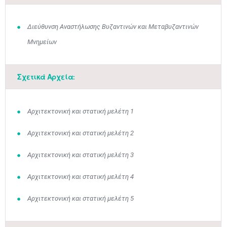
Διεύθυνση Αναστήλωσης Βυζαντινών και Μεταβυζαντινών
Μνημείων
Μαϊ
1
2
•
•
Σχετικά Αρχεία:
3
4
5
6
7
8
9
•
•
•
•
•
•
•
10
11
12
13
14
15
16
Αρχιτεκτονική και στατική μελέτη 1
•
•
•
•
•
•
•
Αρχιτεκτονική και στατική μελέτη 2
17
18
19
20
21
22
23
•
•
•
•
•
•
•
•
•
•
•
•
•
Αρχιτεκτονική και στατική μελέτη 3
24
25
26
27
28
29
30
•
•
•
•
•
•
•
Αρχιτεκτονική και στατική μελέτη 4
31
Ιουν
1
2
3
4
5
6
Αρχιτεκτονική και στατική μελέτη 5
•
•
•
•
•
•
•
7
8
9
10
11
12
13