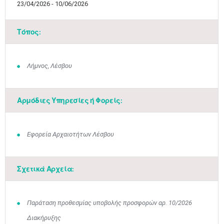
23/04/2026 - 10/06/2026
Τόπος:
Λήμνος, Λέσβου
Αρμόδιες Υπηρεσίες ή Φορείς:
Μαϊ
1
2
Εφορεία Αρχαιοτήτων Λέσβου
•
•
3
4
5
6
7
8
9
•
•
•
•
•
•
•
Σχετικά Αρχεία:
10
11
12
13
14
15
16
•
•
•
•
•
•
•
Παράταση προθεσμίας υποβολής προσφορών αρ. 10/2026
17
18
19
20
21
22
23
Διακήρυξης