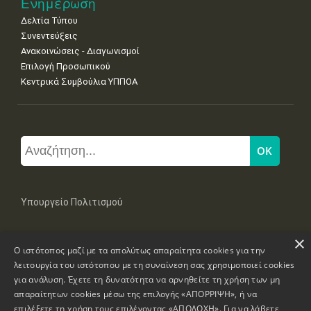
Ενημέρωση
Δελτία Τύπου
Συνεντεύξεις
Ανακοινώσεις - Διαγωνισμοί
Επιλογή Προσωπικού
Κεντρικά Συμβούλια ΥΠΠΟΑ
Υπουργείο Πολιτισμού
×
Μπουμπουλίνας 20-22, 106 82 Αθήνα
Ο ιστότοπος μαζί με τα απολύτως απαραίτητα cookies για την
Τηλ: +30 2131322100, 2131322421
mail: grplk@culture.gr
λειτουργία του ιστότοπου με τη συναίνεση σας χρησιμοποιεί cookies
για ανάλυση. Έχετε τη δυνατότητα να αρνηθείτε τη χρήση των μη
απαραίτητων cookies μέσω της επιλογής «ΑΠΟΡΡΙΨΗ», ή να
επιλέξετε τη χρήση τους επιλέγοντας «ΑΠΟΔΟΧΗ». Για να λάβετε