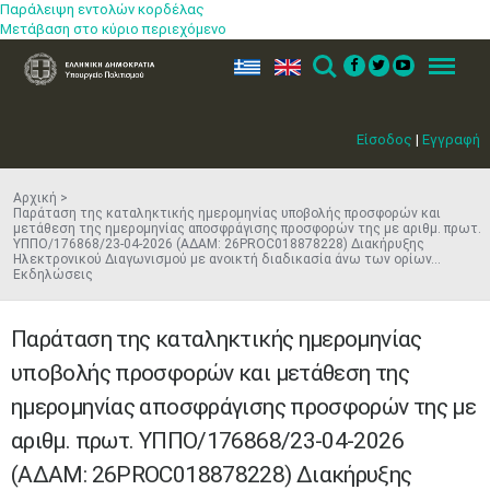
Παράλειψη εντολών κορδέλας
Μετάβαση στο κύριο περιεχόμενο
ελ
en
Search
Menu
Είσοδος
|
Εγγραφή
Αρχική
Παράταση της καταληκτικής ημερομηνίας υποβολής προσφορών και
μετάθεση της ημερομηνίας αποσφράγισης προσφορών της με αριθμ. πρωτ.
ΥΠΠΟ/176868/23-04-2026 (ΑΔΑΜ: 26PROC018878228) Διακήρυξης
Ηλεκτρονικού Διαγωνισμού με ανοικτή διαδικασία άνω των ορίων...
Εκδηλώσεις
Παράταση της καταληκτικής ημερομηνίας
υποβολής προσφορών και μετάθεση της
ημερομηνίας αποσφράγισης προσφορών της με
αριθμ. πρωτ. ΥΠΠΟ/176868/23-04-2026
(ΑΔΑΜ: 26PROC018878228) Διακήρυξης