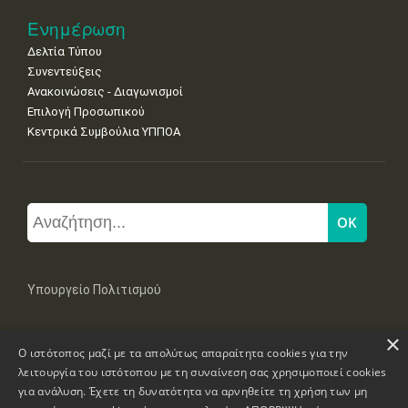
Ενημέρωση
Δελτία Τύπου
Συνεντεύξεις
Ανακοινώσεις - Διαγωνισμοί
Επιλογή Προσωπικού
Κεντρικά Συμβούλια ΥΠΠΟΑ
Υπουργείο Πολιτισμού
×
Μπουμπουλίνας 20-22, 106 82 Αθήνα
Ο ιστότοπος μαζί με τα απολύτως απαραίτητα cookies για την
Τηλ: +30 2131322100, 2131322421
mail: grplk@culture.gr
λειτουργία του ιστότοπου με τη συναίνεση σας χρησιμοποιεί cookies
για ανάλυση. Έχετε τη δυνατότητα να αρνηθείτε τη χρήση των μη