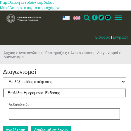
Παράλειψη εντολών κορδέλας
Μετάβαση στο κύριο περιεχόμενο
ελ
en
Search
Menu
Είσοδος
|
Εγγραφή
Αρχική
Ανακοινώσεις - Προκηρύξεις
Ανακοινώσεις - Διαγωνισμοί
Διαγωνισμοί
Διαγωνισμοί
Λέξη/κλειδί