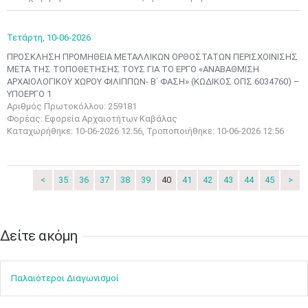
3
4
5
6
7
8
9
•
•
•
•
•
•
•
Τετάρτη,
10-06-2026
10
11
12
13
14
15
16
ΠΡΟΣΚΛΗΣΗ ΠΡΟΜΗΘΕΙΑ ΜΕΤΑΛΛΙΚΩΝ ΟΡΘΟΣΤΑΤΩΝ ΠΕΡΙΣΧΟΙΝΙΣΗΣ
•
•
•
•
•
•
•
ΜΕΤΑ ΤΗΣ ΤΟΠΟΘΕΤΗΣΗΣ ΤΟΥΣ ΓΙΑ ΤΟ ΕΡΓΟ «ΑΝΑΒΑΘΜΙΣΗ
ΑΡΧΑΙΟΛΟΓΙΚΟΥ ΧΩΡΟΥ ΦΙΛΙΠΠΩΝ- Β΄ ΦΑΣΗ» (ΚΩΔΙΚΟΣ ΟΠΣ 6034760) –
17
18
19
20
21
22
23
ΥΠΟΕΡΓΟ 1
•
•
•
•
•
•
•
•
•
•
•
•
•
Αριθμός Πρωτοκόλλου: 259181
Φορέας: Εφορεία Αρχαιοτήτων Καβάλας
24
25
26
27
28
29
30
Καταχωρήθηκε: 10-06-2026 12:56, Τροποποιήθηκε: 10-06-2026 12:56
•
•
•
•
•
•
•
31
Ιουν
1
2
3
4
5
6
•
•
•
•
•
•
•
<
35
36
37
38
39
40
41
42
43
44
45
>
7
8
9
10
11
12
13
•
•
•
•
•
•
•
Δείτε ακόμη​​​​​​​
14
15
16
17
18
19
20
•
•
•
•
•
•
•
Παλαιότεροι Διαγωνισμοί
21
22
23
24
25
26
27
•
•
•
•
•
•
•