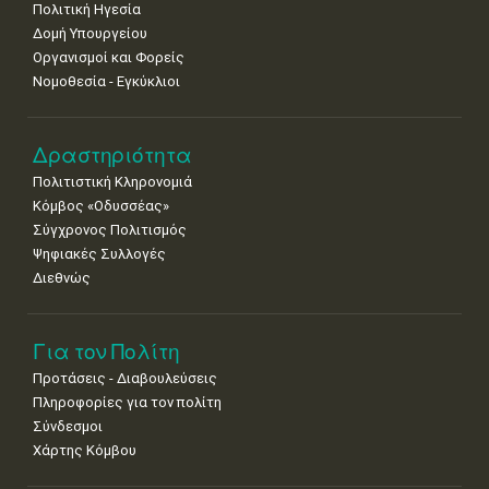
Πολιτική Ηγεσία
18
19
20
21
22
23
24
•
•
•
•
•
•
•
Δομή Υπουργείου
Οργανισμοί και Φορείς
25
26
27
28
29
30
31
Νομοθεσία - Εγκύκλιοι
•
•
•
•
•
•
•
Δραστηριότητα
Πολιτιστική Κληρονομιά
Κόμβος «Οδυσσέας»
Σύγχρονος Πολιτισμός
Ψηφιακές Συλλογές
Διεθνώς
Για τον Πολίτη
Προτάσεις - Διαβουλεύσεις
Πληροφορίες για τον πολίτη
Σύνδεσμοι
Χάρτης Κόμβου