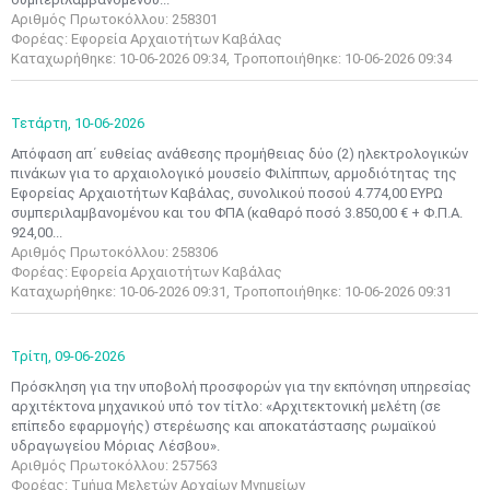
Αριθμός Πρωτοκόλλου: 258301
Φορέας: Εφορεία Αρχαιοτήτων Καβάλας
Καταχωρήθηκε: 10-06-2026 09:34, Τροποποιήθηκε: 10-06-2026 09:34
Τετάρτη,
10-06-2026
Απόφαση απ΄ ευθείας ανάθεσης προμήθειας δύο (2) ηλεκτρολογικών
πινάκων για το αρχαιολογικό μουσείο Φιλίππων, αρμοδιότητας της
Εφορείας Αρχαιοτήτων Καβάλας, συνολικού ποσού 4.774,00 ΕΥΡΩ
συμπεριλαμβανομένου και του ΦΠΑ (καθαρό ποσό 3.850,00 € + Φ.Π.Α.
924,00...
Αριθμός Πρωτοκόλλου: 258306
Φορέας: Εφορεία Αρχαιοτήτων Καβάλας
Καταχωρήθηκε: 10-06-2026 09:31, Τροποποιήθηκε: 10-06-2026 09:31
Τρίτη,
09-06-2026
Πρόσκληση για την υποβολή προσφορών για την εκπόνηση υπηρεσίας
αρχιτέκτονα μηχανικού υπό τον τίτλο: «Αρχιτεκτονική μελέτη (σε
επίπεδο εφαρμογής) στερέωσης και αποκατάστασης ρωμαϊκού
Μαϊ
1
2
υδραγωγείου Μόριας Λέσβου».
•
•
Αριθμός Πρωτοκόλλου: 257563
Φορέας: Τμήμα Μελετών Αρχαίων Μνημείων