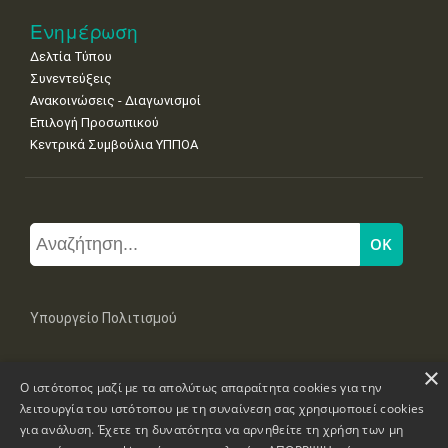
Ενημέρωση
Δελτία Τύπου
Συνεντεύξεις
Ανακοινώσεις - Διαγωνισμοί
Επιλογή Προσωπικού
Κεντρικά Συμβούλια ΥΠΠΟΑ
Υπουργείο Πολιτισμού
×
Μπουμπουλίνας 20-22, 106 82 Αθήνα
Ο ιστότοπος μαζί με τα απολύτως απαραίτητα cookies για την
Τηλ: +30 2131322100, 2131322421
mail: grplk@culture.gr
λειτουργία του ιστότοπου με τη συναίνεση σας χρησιμοποιεί cookies
για ανάλυση. Έχετε τη δυνατότητα να αρνηθείτε τη χρήση των μη