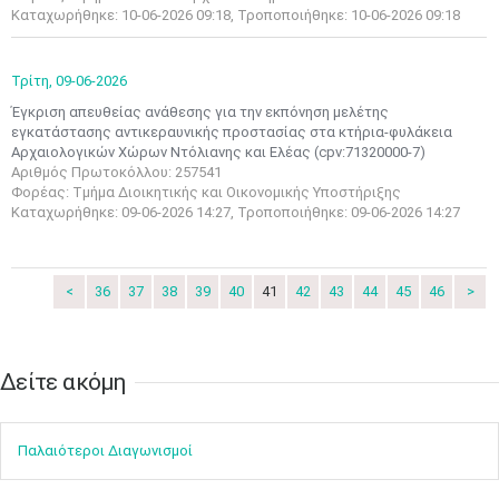
3
4
5
6
7
8
9
Καταχωρήθηκε: 10-06-2026 09:18, Τροποποιήθηκε: 10-06-2026 09:18
•
•
•
•
•
•
•
10
11
12
13
14
15
16
Τρίτη,
09-06-2026
•
•
•
•
•
•
•
Έγκριση απευθείας ανάθεσης για την εκπόνηση μελέτης
εγκατάστασης αντικεραυνικής προστασίας στα κτήρια-φυλάκεια
17
18
19
20
21
22
23
Αρχαιολογικών Χώρων Ντόλιανης και Ελέας (cpv:71320000-7)
•
•
•
•
•
•
•
•
•
•
•
•
•
Αριθμός Πρωτοκόλλου: 257541
Φορέας: Τμήμα Διοικητικής και Οικονομικής Υποστήριξης
24
25
26
27
28
29
30
Καταχωρήθηκε: 09-06-2026 14:27, Τροποποιήθηκε: 09-06-2026 14:27
•
•
•
•
•
•
•
31
Ιουν
1
2
3
4
5
6
•
•
•
•
•
•
•
<
36
37
38
39
40
41
42
43
44
45
46
>
7
8
9
10
11
12
13
•
•
•
•
•
•
•
Δείτε ακόμη​​​​​​​
14
15
16
17
18
19
20
•
•
•
•
•
•
•
Παλαιότεροι Διαγωνισμοί
21
22
23
24
25
26
27
•
•
•
•
•
•
•