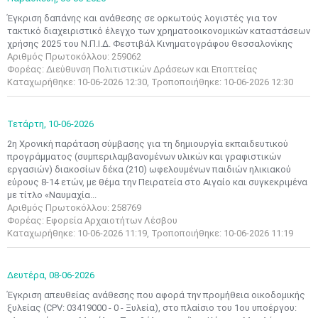
Έγκριση δαπάνης και ανάθεσης σε ορκωτούς λογιστές για τον
τακτικό διαχειριστικό έλεγχο των χρηματοοικονομικών καταστάσεων
χρήσης 2025 του Ν.Π.Ι.Δ. Φεστιβάλ Κινηματογράφου Θεσσαλονίκης
Αριθμός Πρωτοκόλλου: 259062
Φορέας: Διεύθυνση Πολιτιστικών Δράσεων και Εποπτείας
Καταχωρήθηκε: 10-06-2026 12:30, Τροποποιήθηκε: 10-06-2026 12:30
Τετάρτη,
10-06-2026
2η Χρονική παράταση σύμβασης για τη δημιουργία εκπαιδευτικού
προγράμματος (συμπεριλαμβανομένων υλικών και γραφιστικών
εργασιών) διακοσίων δέκα (210) ωφελουμένων παιδιών ηλικιακού
εύρους 8-14 ετών, με θέμα την Πειρατεία στο Αιγαίο και συγκεκριμένα
με τίτλο «Ναυμαχία...
Αριθμός Πρωτοκόλλου: 258769
Φορέας: Εφορεία Αρχαιοτήτων Λέσβου
Καταχωρήθηκε: 10-06-2026 11:19, Τροποποιήθηκε: 10-06-2026 11:19
Δευτέρα,
08-06-2026
Έγκριση απευθείας ανάθεσης που αφορά την προμήθεια οικοδομικής
ξυλείας (CPV: 03419000 - 0 - Ξυλεία), στο πλαίσιο του 1ου υποέργου: