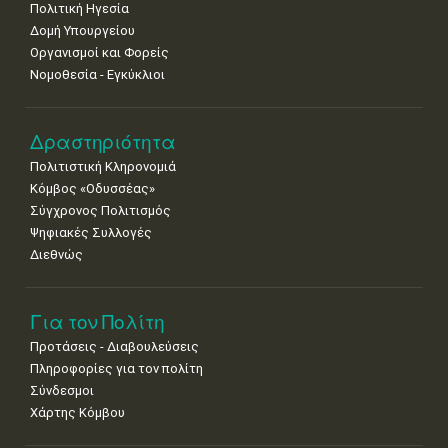
Πολιτική Ηγεσία
18
19
20
21
22
23
24
•
•
•
•
•
•
•
Δομή Υπουργείου
Οργανισμοί και Φορείς
25
26
27
28
29
30
31
Νομοθεσία - Εγκύκλιοι
•
•
•
•
•
•
•
Δραστηριότητα
Πολιτιστική Κληρονομιά
Κόμβος «Οδυσσέας»
Σύγχρονος Πολιτισμός
Ψηφιακές Συλλογές
Διεθνώς
Για τον Πολίτη
Προτάσεις - Διαβουλεύσεις
Πληροφορίες για τον πολίτη
Σύνδεσμοι
Χάρτης Κόμβου