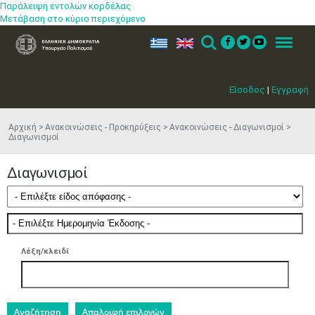
Παράλειψη εντολών κορδέλας
Μετάβαση στο κύριο περιεχόμενο
ελ
en
Search
Menu
Είσοδος
|
Εγγραφή
Αρχική
Ανακοινώσεις - Προκηρύξεις
Ανακοινώσεις - Διαγωνισμοί
Διαγωνισμοί
Διαγωνισμοί
Λέξη/κλειδί