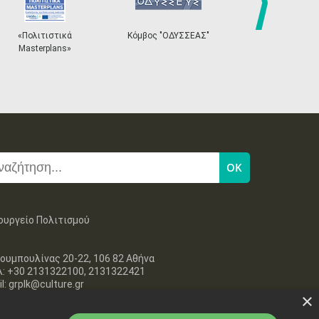
Κόμβος "ΟΔΥΣΣΕΑΣ"
Ηλεκτρονικό Σύστημα
«Η 
next
Εισιτηρίων
ουργείο Πολιτισμού
ουμπουλίνας 20-22, 106 82 Αθήνα
λ: +30 2131322100, 2131322421
l: grplk@culture.gr
×