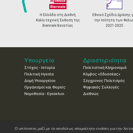
Η Ελλάδα στη Διεθνή
Εθνικό Σχέδιο Δράσης για
Ελληνικό 
prev
λλιτεχνική Έκθεση της
την Ισότητα των Φύλων
Αναγνώρισ
Biennale Βενετίας
2021-2025
Πιστοποίησης
Υπουργείο
Δραστηριότητα
Στόχος - Ιστορία
Πολιτιστική Κληρονομιά
Πολιτική Ηγεσία
Κόμβος «Οδυσσέας»
Δομή Υπουργείου
Σύγχρονος Πολιτισμός
Οργανισμοί και Φορείς
Ψηφιακές Συλλογές
Νομοθεσία - Εγκύκλιοι
Διεθνώς
Ο ιστότοπος μαζί με τα απολύτως απαραίτητα cookies για την λειτο