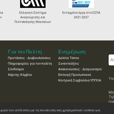
Σύστημα
Ενταγμένα έργα στο ΕΣΠΑ
«Πολιτιστικά
ης και
2021-2027
Masterplans»
 Μουσείων
Για τον Πολίτη
Ενημέρωση
Προτάσεις - Διαβουλεύσεις
Δελτία Τύπου
Πληροφορίες για τον πολίτη
Συνεντεύξεις
Σύνδεσμοι
Ανακοινώσεις - Διαγωνισμοί
Χάρτης Κόμβου
Επιλογή Προσωπικού
Υπ
Κεντρικά Συμβούλια ΥΠΠΟΑ
Μπ
Τη
mai
υργία του ιστότοπου με τη συναίνεση σας χρησιμοποιεί cookies για