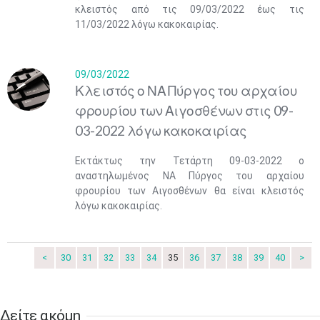
κλειστός από τις 09/03/2022 έως τις
11/03/2022 λόγω κακοκαιρίας.
09/03/2022
Κλειστός ο ΝΑ Πύργος του αρχαίου
φρουρίου των Αιγοσθένων στις 09-
03-2022 λόγω κακοκαιρίας
Εκτάκτως την Τετάρτη 09-03-2022 ο
αναστηλωμένος ΝΑ Πύργος του αρχαίου
φρουρίου των Αιγοσθένων θα είναι κλειστός
Ιουν
1
2
3
4
5
6
λόγω κακοκαιρίας.
•
•
•
•
•
•
7
8
9
10
11
12
13
•
•
•
•
•
•
•
<
30
31
32
33
34
35
36
37
38
39
40
>
14
15
16
17
18
19
20
•
•
•
•
•
•
•
Δείτε ακόμη​​​​​