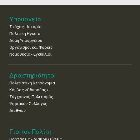
11
12
13
14
15
16
17
•
•
•
•
•
•
•
18
19
20
21
22
23
24
Υπουργείο
•
•
•
•
•
•
•
Στόχος - Ιστορία
Πολιτική Ηγεσία
25
26
27
28
29
30
31
•
•
•
•
•
•
•
Δομή Υπουργείου
Οργανισμοί και Φορείς
Νοε
1
2
3
4
5
6
7
Νομοθεσία - Εγκύκλιοι
•
•
•
•
•
•
•
8
9
10
11
12
13
14
Δραστηριότητα
•
•
•
•
•
•
•
Πολιτιστική Κληρονομιά
15
16
17
18
19
20
21
Κόμβος «Οδυσσέας»
•
•
•
•
•
•
•
Σύγχρονος Πολιτισμός
Ψηφιακές Συλλογές
22
23
24
25
26
27
28
•
•
•
•
•
•
•
Διεθνώς
29
30
•
•
Για τον Πολίτη
Προτάσεις - Διαβουλεύσεις