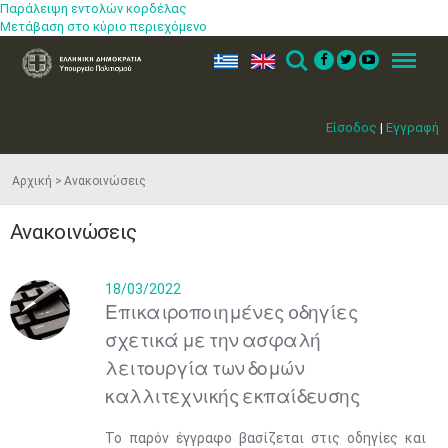
Παράλειψη εντολών κορδέλας
Μετάβαση στο κύριο περιεχόμενο
ελ
en
Search
Menu
Είσοδος
|
Εγγραφή
Αρχική
Ανακοινώσεις
Ανακοινώσεις
18/03/2022
Επικαιροποιημένες oδηγίες
σχετικά με την ασφαλή ​
λειτουργία των δομών
καλλιτεχνικής εκπαίδευσης
Το παρόν έγγραφο βασίζεται στις οδηγίες και