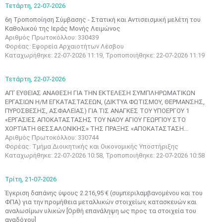
Τετάρτη,
22-07-2026
6η Τροποποίηση Σύμβασης - Στατική και Αντισεισμική μελέτη του
Καθολικού της Ιεράς Μονής Λειμώνος
Αριθμός Πρωτοκόλλου: 330439
Φορέας: Εφορεία Αρχαιοτήτων Λέσβου
Καταχωρήθηκε: 22-07-2026 11:19, Τροποποιήθηκε: 22-07-2026 11:19
Τετάρτη,
22-07-2026
ΑΠ’ ΕΥΘΕΙΑΣ ΑΝΑΘΕΣΗ ΓΙΑ ΤΗΝ ΕΚΤΕΛΕΣΗ ΣΥΜΠΛΗΡΩΜΑΤΙΚΩΝ
ΕΡΓΑΣΙΩΝ Η/Μ ΕΓΚΑΤΑΣΤΑΣΕΩΝ, (ΔΙΚΤΥΑ ΦΩΤΙΣΜΟΥ, ΘΕΡΜΑΝΣΗΣ,
ΠΥΡΟΣΒΕΣΗΣ, ΑΣΦΑΛΕΙΑΣ) ΓΙΑ ΤΙΣ ΑΝΑΓΚΕΣ ΤΟΥ ΥΠΟΕΡΓΟΥ 1
«ΕΡΓΑΣΙΕΣ ΑΠΟΚΑΤΑΣΤΑΣΗΣ ΤΟΥ ΝΑΟΥ ΑΓΙΟΥ ΓΕΩΡΓΙΟΥ ΣΤΟ
ΧΟΡΤΙΑΤΗ ΘΕΣΣΑΛΟΝΙΚΗΣ» ΤΗΣ ΠΡΑΞΗΣ «ΑΠΟΚΑΤΑΣΤΑΣΗ...
Αριθμός Πρωτοκόλλου: 330744
Φορέας: Τμήμα Διοικητικής και Οικονομικής Υποστήριξης
Καταχωρήθηκε: 22-07-2026 10:58, Τροποποιήθηκε: 22-07-2026 10:58
Τρίτη,
21-07-2026
Έγκριση δαπάνης ύψους 2.216,95 € (συμπεριλαμβανομένου και του
ΦΠΑ) για την προμήθεια μεταλλικών στοιχείων, κατασκευών και
αναλωσίμων υλικών [Ορθή επανάληψη ως προς τα στοιχεία του
αναδόχου]