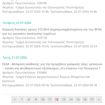
Αριθμός Πρωτοκόλλου: 328706
Φορέας: Τμήμα Διοικητικής και Οικονομικής Υποστήριξης
Καταχωρήθηκε: 22-07-2026 10:46, Τροποποιήθηκε: 22-07-2026 10:46
Τετάρτη,
22-07-2026
Έγκριση δαπάνης ύψους 372,00 € (συμπεριλαμβανομένου και του ΦΠΑ)
για τις εργασίες εκκένωσης λυμάτων
Αριθμός Πρωτοκόλλου: 330778
Φορέας: Τμήμα Διοικητικής και Οικονομικής Υποστήριξης
Καταχωρήθηκε: 22-07-2026 10:34, Τροποποιήθηκε: 22-07-2026 10:34
Τρίτη,
21-07-2026
ΕΕΑΧ - Απόφαση ανάθεσης για την προμήθεια γραφικής ύλης, μελανιών
– toners και αποθηκευτικού εξοπλισμού, στο πλαίσιο του Υποέργου 1
Αριθμός Πρωτοκόλλου: 330460
Φορέας: Τμήμα Εναλίων Αρχαιολογικών Χώρων, Μνημείων και
Ιουν
1
2
3
4
5
6
Ερευνών
•
•
•
•
•
•
Καταχωρήθηκε: 22-07-2026 09:18, Τροποποιήθηκε: 22-07-2026 09:18
7
8
9
10
11
12
13
•
•
•
•
•
•
•
<
7
8
9
10
11
12
13
14
15
16
17
>