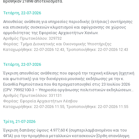
Βρέθηκαν 21898 αποτελέσματα.
Τετάρτη,
22-07-2026
Απευθείας ανάθεση για υπηρεσίες περιοδικής (ετήσιας) συντήρησης
και επισκευής συσκευών κλιματισμού και αφύγρανσης σε χώρους
αρμοδιότητας της Εφορείας Αρχαιοτήτων Χανίων.
Αριθμός Πρωτοκόλλου: 329732
Φορέας: Τμήμα Διοικητικής και Οικονομικής Υποστήριξης
Καταχωρήθηκε: 22-07-2026 12:43, Τροποποιήθηκε: 22-07-2026 12:43
Τετάρτη,
22-07-2026
Έγκριση απευθείας ανάθεσης που αφορά την τεχνική κάλυψη (ηχητική
και φωτιστική) για την διενέργεια μουσικής εκδήλωσης με την κ.
Ευανθία Ρεμπούτσικα που θα πραγματοποιηθεί στις 23 Ιουλίου 2026
(CPV: 79952100-3 – Υπηρεσία οργάνωσης πολιτιστικών εκδηλώσεων...
Αριθμός Πρωτοκόλλου: 331131
Φορέας: Εφορεία Αρχαιοτήτων Λέσβου
Καταχωρήθηκε: 22-07-2026 11:55, Τροποποιήθηκε: 22-07-2026 11:55
Τρίτη,
21-07-2026
Έγκριση δαπάνης ύψους 4.977,60 € (συμπεριλαμβανομένου και του
ΦΠΑ) για την προμήθεια μεταλλικών κατασκευών [Ορθη επανάληψη