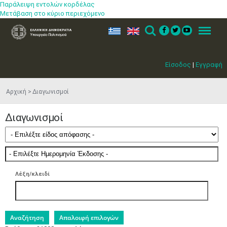
Παράλειψη εντολών κορδέλας
Μετάβαση στο κύριο περιεχόμενο
ελ
en
Search
Menu
Είσοδος
|
Εγγραφή
Αρχική
Διαγωνισμοί
Διαγωνισμοί
Λέξη/κλειδί