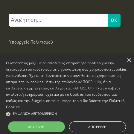
Υπουργείο Πολιτισμού
×
Μπουμπουλίνας 20-22, 106 82 Αθήνα
Ο ιστότοπος μαζί με τα απολύτως απαραίτητα cookies για την
Τηλ: +30 2131322100, 2131322421
mail: grplk@culture.gr
λειτουργία του ιστότοπου με τη συναίνεση σας χρησιμοποιεί cookies
για ανάλυση. Έχετε τη δυνατότητα να αρνηθείτε τη χρήση των μη
απαραίτητων cookies μέσω της επιλογής «ΑΠΟΡΡΙΨΗ», ή να
επιλέξετε τη χρήση τους επιλέγοντας «ΑΠΟΔΟΧΗ». Για να λάβετε
αναλυτική ενημέρωση σχετικά με τα Cookies του ιστότοπου μας
καθώς και την διαχείριση τους μπορείτε να διαβάσετε την
Πολιτική
Πνευματικά Δικαιώματα © 1995-2026 Υπουργείο Πολιτισμού
Cookies
ΕΜΦΆΝΙΣΗ ΛΕΠΤΟΜΕΡΕΙΏΝ
Πληροφορίες Ιστοσελίδας
Δήλωση Προσβασιμότητας
ΑΠΟΔΟΧΉ
ΑΠΌΡΡΙΨΗ