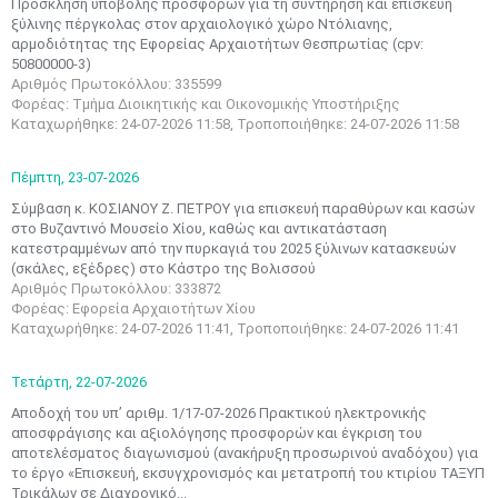
Πρόσκληση υποβολής προσφορών για τη συντήρηση και επισκευή
ξύλινης πέργκολας στον αρχαιολογικό χώρο Ντόλιανης,
αρμοδιότητας της Εφορείας Αρχαιοτήτων Θεσπρωτίας (cpv:
50800000-3)
Αριθμός Πρωτοκόλλου: 335599
Φορέας: Τμήμα Διοικητικής και Οικονομικής Υποστήριξης
Καταχωρήθηκε: 24-07-2026 11:58, Τροποποιήθηκε: 24-07-2026 11:58
Πέμπτη,
23-07-2026
Σύμβαση κ. ΚΟΣΙΑΝΟΥ Ζ. ΠΕΤΡΟΥ για επισκευή παραθύρων και κασών
στο Βυζαντινό Μουσείο Χίου, καθώς και αντικατάσταση
κατεστραμμένων από την πυρκαγιά του 2025 ξύλινων κατασκευών
(σκάλες, εξέδρες) στο Κάστρο της Βολισσού
Αριθμός Πρωτοκόλλου: 333872
Φορέας: Εφορεία Αρχαιοτήτων Χίου
Καταχωρήθηκε: 24-07-2026 11:41, Τροποποιήθηκε: 24-07-2026 11:41
Τετάρτη,
22-07-2026
Αποδοχή του υπ’ αριθμ. 1/17-07-2026 Πρακτικού ηλεκτρονικής
αποσφράγισης και αξιολόγησης προσφορών και έγκριση του
αποτελέσματος διαγωνισμού (ανακήρυξη προσωρινού αναδόχου) για
το έργο «Επισκευή, εκσυγχρονισμός και μετατροπή του κτιρίου ΤΑΞΥΠ
Τρικάλων σε Διαχρονικό...