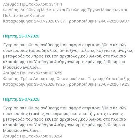
Αριθμός Πρωτοκόλλου: 334411
Φορέας: Διεύθυνση Μελετών και Εκτέλεσης Έργων Μουσείων και
Πολιτιστικών Κτιρίων
Καταχωρήθηκε: 24-07-2026 09:37, Τροποποιήθηκε: 24-07-2026 09:37
Πέμπτη,
23-07-2026
Έγκριση απευθείας ανάθεσης που αφορά στην προμήθεια υλικών
συσκευασίας (αφρώδη υλικά, αντιόξινα, παλέτες κα) για τις ανάγκες
μεταφοράς του προς έκθεση αρχαιολογικού υλικού, στο πλαίσιο
υλοποίησης του Υποέργου 4 «Οργάνωση της μόνιμης έκθεση του
Μουσείου Εναλίων...
Μαϊ
1
2
Αριθμός Πρωτοκόλλου: 330259
•
•
Φορέας: Τμήμα Διοικητικής Οικονομικής και Τεχνικής Υποστήριξης
Καταχωρήθηκε: 23-07-2026 19:25, Τροποποιήθηκε: 23-07-2026 19:25
3
4
5
6
7
8
9
•
•
•
•
•
•
•
Πέμπτη,
23-07-2026
10
11
12
13
14
15
16
Έγκριση απευθείας ανάθεσης που αφορά στην προμήθεια υλικών
•
•
•
•
•
•
•
συσκευασίας (ταινίες, γεωύφασμα, σκοινί κα.α) για τις ανάγκες
μεταφοράς του προς έκθεση αρχαιολογικού υλικού, στο πλαίσιο
17
18
19
20
21
22
23
υλοποίησης του Υποέργου 4 «Οργάνωση της μόνιμης έκθεση του
•
•
•
•
•
•
•
•
•
•
•
•
•
Μουσείου Εναλίων...
Αριθμός Πρωτοκόλλου: 330264