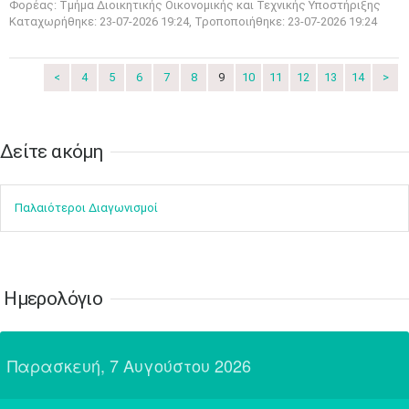
24
25
26
27
28
29
30
Φορέας: Τμήμα Διοικητικής Οικονομικής και Τεχνικής Υποστήριξης
•
•
•
•
•
•
•
Καταχωρήθηκε: 23-07-2026 19:24, Τροποποιήθηκε: 23-07-2026 19:24
31
Ιουν
1
2
3
4
5
6
•
•
•
•
•
•
•
<
4
5
6
7
8
9
10
11
12
13
14
>
7
8
9
10
11
12
13
•
•
•
•
•
•
•
Δείτε ακόμη​​​​​​​
14
15
16
17
18
19
20
•
•
•
•
•
•
•
Παλαιότεροι Διαγωνισμοί
21
22
23
24
25
26
27
•
•
•
•
•
•
•
28
29
30
Ιουλ
1
2
3
4
•
•
•
•
•
•
•
•
•
•
Ημερολόγιο
5
6
7
8
9
10
11
•
•
•
•
•
•
•
•
•
•
•
•
•
•
Παρασκευή, 7 Αυγούστου 2026
12
13
14
15
16
17
18
•
•
•
•
•
•
•
•
•
•
•
•
•
•