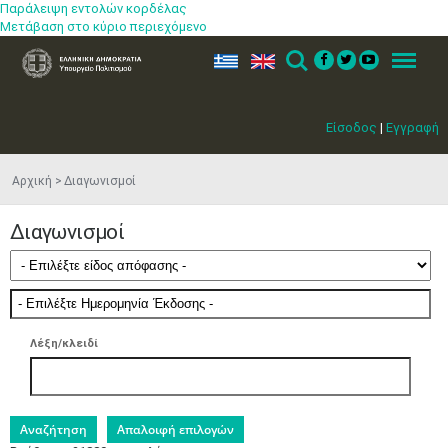
Παράλειψη εντολών κορδέλας
Μετάβαση στο κύριο περιεχόμενο
ελ
en
Search
Menu
Είσοδος
|
Εγγραφή
Αρχική
Διαγωνισμοί
Διαγωνισμοί
Λέξη/κλειδί