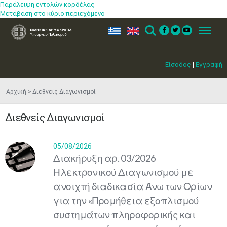
Παράλειψη εντολών κορδέλας
Μετάβαση στο κύριο περιεχόμενο
ελ
en
Search
Menu
Είσοδος
|
Εγγραφή
Αρχική
Διεθνείς Διαγωνισμοί
Διεθνείς Διαγωνισμοί
05/08/2026
Διακήρυξη αρ. 03/2026
Ηλεκτρονικού Διαγωνισμού με
ανοιχτή διαδικασία Άνω των Ορίων
για την «Προμήθεια εξοπλισμού
συστημάτων πληροφορικής και