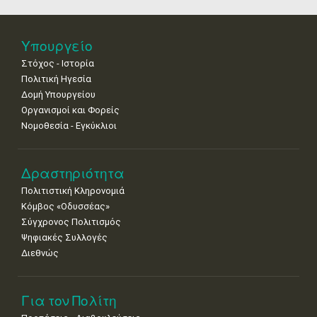
4
5
6
7
8
9
10
•
•
•
•
•
•
•
11
12
13
14
15
16
17
Υπουργείο
•
•
•
•
•
•
•
Στόχος - Ιστορία
Πολιτική Ηγεσία
18
19
20
21
22
23
24
•
•
•
•
•
•
•
Δομή Υπουργείου
Οργανισμοί και Φορείς
25
26
27
28
29
30
31
Νομοθεσία - Εγκύκλιοι
•
•
•
•
•
•
•
Δραστηριότητα
Πολιτιστική Κληρονομιά
Κόμβος «Οδυσσέας»
Σύγχρονος Πολιτισμός
Ψηφιακές Συλλογές
Διεθνώς
Για τον Πολίτη