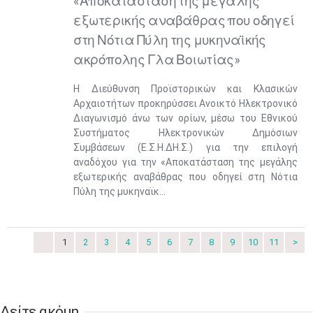
«Αποκατάσταση της μεγάλης
εξωτερικής αναβάθρας που οδηγεί
στη Νότια Πύλη της μυκηναϊκής
Μαϊ
1
2
•
•
ακρόπολης Γλα Βοιωτίας»
3
4
5
6
7
8
9
Η Διεύθυνση Προϊστορικών και Κλασικών
•
•
•
•
•
•
•
Αρχαιοτήτων προκηρύσσει Ανοικτό Ηλεκτρονικό
Διαγωνισμό άνω των ορίων, μέσω του Εθνικού
10
11
12
13
14
15
16
•
•
•
•
•
•
•
Συστήματος Ηλεκτρονικών Δημόσιων
Συμβάσεων (Ε.Σ.Η.ΔΗ.Σ.) για την επιλογή
17
18
19
20
21
22
23
αναδόχου για την «Αποκατάσταση της μεγάλης
•
•
•
•
•
•
•
•
•
•
•
•
•
εξωτερικής αναβάθρας που οδηγεί στη Νότια
Πύλη της μυκηναϊκ...
24
25
26
27
28
29
30
•
•
•
•
•
•
•
31
Ιουν
1
2
3
4
5
6
1
2
3
4
5
6
7
8
9
10
11
>
•
•
•
•
•
•
•
7
8
9
10
11
12
13
•
•
•
•
•
•
•
Δείτε ακόμη​​​​​​​