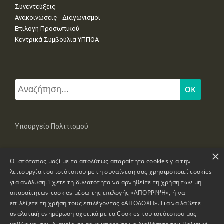
Συνεντεύξεις
Ανακοινώσεις - Διαγωνισμοί
Επιλογή Προσωπικού
Κεντρικά Συμβούλια ΥΠΠΟΑ
Υπουργείο Πολιτισμού
×
Μπουμπουλίνας 20-22, 106 82 Αθήνα
Ο ιστότοπος μαζί με τα απολύτως απαραίτητα cookies για την
Τηλ: +30 2131322100, 2131322421
mail: grplk@culture.gr
λειτουργία του ιστότοπου με τη συναίνεση σας χρησιμοποιεί cookies
για ανάλυση. Έχετε τη δυνατότητα να αρνηθείτε τη χρήση των μη
απαραίτητων cookies μέσω της επιλογής «ΑΠΟΡΡΙΨΗ», ή να
επιλέξετε τη χρήση τους επιλέγοντας «ΑΠΟΔΟΧΗ». Για να λάβετε
αναλυτική ενημέρωση σχετικά με τα Cookies του ιστότοπου μας