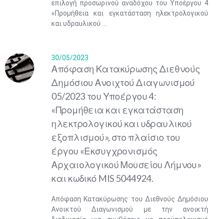
επιλογή προσωρινού αναδόχου του Υποέργου 4
«Προμήθεια και εγκατάσταση ηλεκτρολογικού
και υδραυλικού ...
30/05/2023
Απόφαση Κατακύρωσης Διεθνούς
Δημόσιου Ανοιχτού Διαγωνισμού
05/2023 του Υποέργου 4:
«Προμήθεια και εγκατάσταση
ηλεκτρολογικού και υδραυλικού
εξοπλισμού», στο πλαίσιο του
έργου «Εκσυγχρονισμός
Αρχαιολογικού Μουσείου Λήμνου»
Μαϊ
1
2
•
•
και κωδικό MIS 5044924.
3
4
5
6
7
8
9
Απόφαση Κατακύρωσης του Διεθνούς Δημόσιου
•
•
•
•
•
•
•
Ανοικτού Διαγωνισμού με την ανοικτή