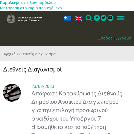
Παράλειψη εντολών κορδέλας
Μετάβαση στο κύριο περιεχόμενο
ελ
en
Search
Menu
Είσοδος
|
Εγγραφή
Αρχική
Διεθνείς Διαγωνισμοί
Διεθνείς Διαγωνισμοί
23/08/2023
Απόφαση Κατακύρωσης Διεθνούς
Δημόσιου Ανοικτού Διαγωνισμού
για την επιλογή προσωρινού
αναδόχου του Υποέργου 7
«Προμήθεια και τοποθέτηση