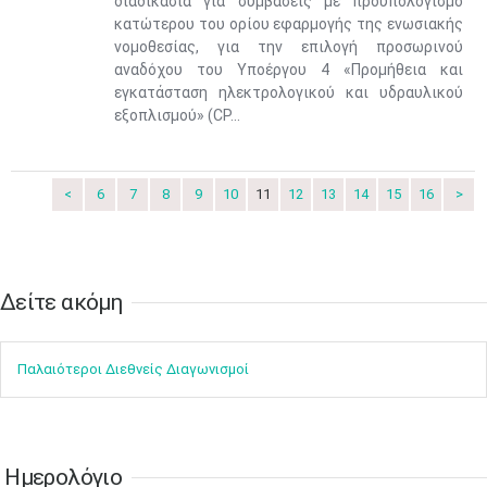
διαδικασία για συμβάσεις με προϋπολογισμό
10
11
12
13
14
15
16
•
•
•
•
•
•
•
κατώτερου του ορίου εφαρμογής της ενωσιακής
νομοθεσίας, για την επιλογή προσωρινού
17
18
19
20
21
22
23
αναδόχου του Υποέργου 4 «Προμήθεια και
•
•
•
•
•
•
•
•
•
•
•
•
•
εγκατάσταση ηλεκτρολογικού και υδραυλικού
εξοπλισμού» (CP...
24
25
26
27
28
29
30
•
•
•
•
•
•
•
31
Ιουν
1
2
3
4
5
6
<
6
7
8
9
10
11
12
13
14
15
16
>
•
•
•
•
•
•
•
7
8
9
10
11
12
13
•
•
•
•
•
•
•
Δείτε ακόμη​​​​​​​
14
15
16
17
18
19
20
•
•
•
•
•
•
•
Παλαιότεροι Διεθνείς Διαγωνισμοί
21
22
23
24
25
26
27
•
•
•
•
•
•
•
28
29
30
Ιουλ
1
2
3
4
•
•
•
•
•
•
•
•
•
•
Ημερολόγιο