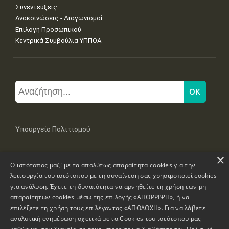
Συνεντεύξεις
Ανακοινώσεις - Διαγωνισμοί
Επιλογή Προσωπικού
Κεντρικά Συμβούλια ΥΠΠΟΑ
Υπουργείο Πολιτισμού
×
Μπουμπουλίνας 20-22, 106 82 Αθήνα
Ο ιστότοπος μαζί με τα απολύτως απαραίτητα cookies για την
Τηλ: +30 2131322100, 2131322421
mail: grplk@culture.gr
λειτουργία του ιστότοπου με τη συναίνεση σας χρησιμοποιεί cookies
για ανάλυση. Έχετε τη δυνατότητα να αρνηθείτε τη χρήση των μη
απαραίτητων cookies μέσω της επιλογής «ΑΠΟΡΡΙΨΗ», ή να
επιλέξετε τη χρήση τους επιλέγοντας «ΑΠΟΔΟΧΗ». Για να λάβετε
αναλυτική ενημέρωση σχετικά με τα Cookies του ιστότοπου μας