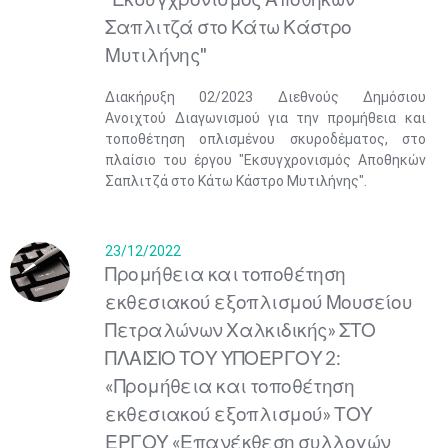
Σαπλιτζά στο Κάτω Κάστρο
Μυτιλήνης"
Διακήρυξη 02/2023 Διεθνούς Δημόσιου
Ανοιχτού Διαγωνισμού για την προμήθεια και
τοποθέτηση οπλισμένου σκυροδέματος, στο
πλαίσιο του έργου "Εκσυγχρονισμός Αποθηκών
Σαπλιτζά στο Κάτω Κάστρο Μυτιλήνης".
23/12/2022
Προμήθεια και τοποθέτηση
εκθεσιακού εξοπλισμού Μουσείου
Πετραλώνων Χαλκιδικής» ΣΤΟ
Μαϊ
1
2
ΠΛΑΙΣΙΟ ΤΟΥ ΥΠΟΕΡΓΟΥ 2:
•
•
«Προμήθεια και τοποθέτηση
3
4
5
6
7
8
9
εκθεσιακού εξοπλισμού» ΤΟΥ
•
•
•
•
•
•
•
ΕΡΓΟΥ «Επανέκθεση συλλογών