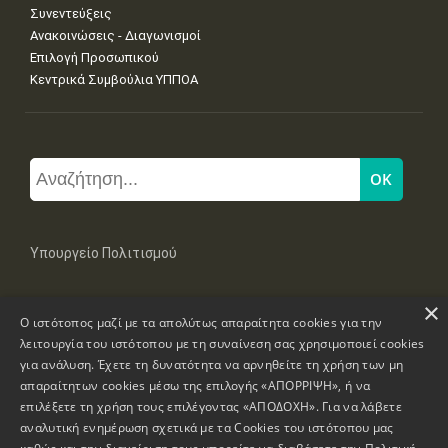
Συνεντεύξεις
Ανακοινώσεις - Διαγωνισμοί
Επιλογή Προσωπικού
Κεντρικά Συμβούλια ΥΠΠΟΑ
Υπουργείο Πολιτισμού
×
Μπουμπουλίνας 20-22, 106 82 Αθήνα
Ο ιστότοπος μαζί με τα απολύτως απαραίτητα cookies για την
Τηλ: +30 2131322100, 2131322421
mail: grplk@culture.gr
λειτουργία του ιστότοπου με τη συναίνεση σας χρησιμοποιεί cookies
για ανάλυση. Έχετε τη δυνατότητα να αρνηθείτε τη χρήση των μη
απαραίτητων cookies μέσω της επιλογής «ΑΠΟΡΡΙΨΗ», ή να
επιλέξετε τη χρήση τους επιλέγοντας «ΑΠΟΔΟΧΗ». Για να λάβετε
αναλυτική ενημέρωση σχετικά με τα Cookies του ιστότοπου μας