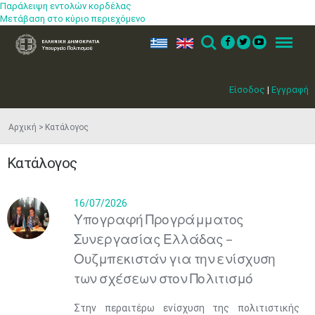
Παράλειψη εντολών κορδέλας
Μετάβαση στο κύριο περιεχόμενο
ελ
en
Search
Menu
Είσοδος
|
Εγγραφή
Αρχική
Κατάλογος
Κατάλογος
16/07/2026
Υπογραφή Προγράμματος
Συνεργασίας Ελλάδας –
Ουζμπεκιστάν για την ενίσχυση
των σχέσεων στον Πολιτισμό
Στην περαιτέρω ενίσχυση της πολιτιστικής