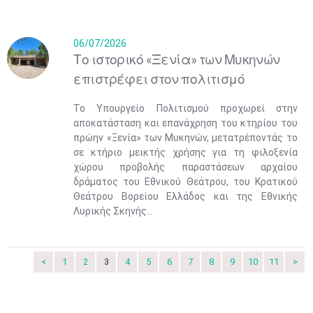
06/07/2026
Το ιστορικό «Ξενία» των Μυκηνών
επιστρέφει στον πολιτισμό
Το Υπουργείο Πολιτισμού προχωρεί στην
αποκατάσταση και επανάχρηση του κτηρίου του
πρώην «Ξενία» των Μυκηνών, μετατρέποντάς το
σε κτήριο μεικτής χρήσης για τη φιλοξενία
χώρου προβολής παραστάσεων αρχαίου
δράματος του Εθνικού Θεάτρου, του Κρατικού
Θεάτρου Βορείου Ελλάδος και της Εθνικής
Λυρικής Σκηνής...
Ιουν
1
2
3
4
5
6
•
•
•
•
•
•
7
8
9
10
11
12
13
•
•
•
•
•
•
•
<
1
2
3
4
5
6
7
8
9
10
11
>
14
15
16
17
18
19
20
•
•
•
•
•
•
•