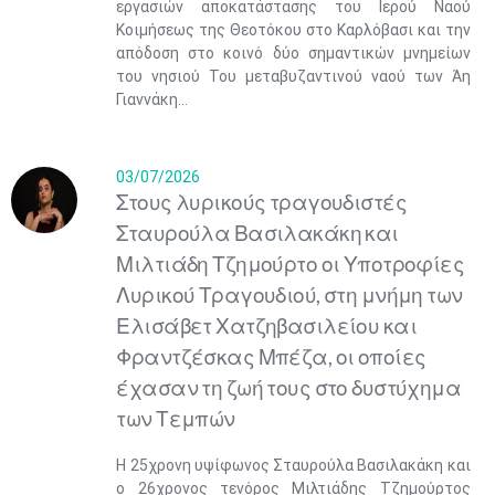
εργασιών αποκατάστασης του Ιερού Ναού
Κοιμήσεως της Θεοτόκου στο Καρλόβασι και την
απόδοση στο κοινό δύο σημαντικών μνημείων
του νησιού Του μεταβυζαντινού ναού των Άη
Γιαννάκη...
03/07/2026
Στους λυρικούς τραγουδιστές
Σταυρούλα Βασιλακάκη και
Μιλτιάδη Τζημούρτο οι Υποτροφίες
Λυρικού Τραγουδιού, στη μνήμη των
Ελισάβετ Χατζηβασιλείου και
Φραντζέσκας Μπέζα, οι οποίες
έχασαν τη ζωή τους στο δυστύχημα
των Τεμπών
Η 25χρονη υψίφωνος Σταυρούλα Βασιλακάκη και
ο 26χρονος τενόρος Μιλτιάδης Τζημούρτος