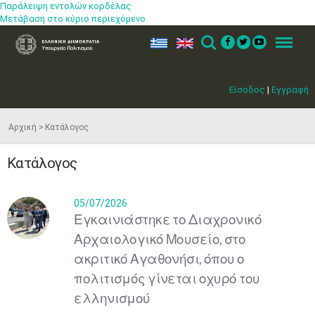
Παράλειψη εντολών κορδέλας
Μετάβαση στο κύριο περιεχόμενο
ελ
en
Search
Menu
Είσοδος
|
Εγγραφή
Αρχική
Κατάλογος
Κατάλογος
05/07/2026
Εγκαινιάστηκε το Διαχρονικό
Αρχαιολογικό Μουσείο, στο
ακριτικό Αγαθονήσι, όπου ο
πολιτισμός γίνεται οχυρό του
ελληνισμού