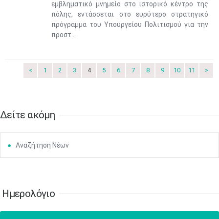
εμβληματικό μνημείο στο ιστορικό κέντρο της
17
18
19
20
21
22
23
πόλης, εντάσσεται στο ευρύτερο στρατηγικό
•
•
•
•
•
•
•
•
•
•
•
•
•
πρόγραμμα του Υπουργείου Πολιτισμού για την
προστ...
24
25
26
27
28
29
30
•
•
•
•
•
•
•
31
Ιουν
1
2
3
4
5
6
•
•
•
•
•
•
•
<
1
2
3
4
5
6
7
8
9
10
11
>
7
8
9
10
11
12
13
•
•
•
•
•
•
•
Δείτε ακόμη
14
15
16
17
18
19
20
•
•
•
•
•
•
•
Αναζήτηση Νέων
21
22
23
24
25
26
27
•
•
•
•
•
•
•
28
29
30
Ιουλ
1
2
3
4
•
•
•
•
•
•
•
•
•
•
Ημερολόγιο
5
6
7
8
9
10
11
•
•
•
•
•
•
•
•
•
•
•
•
•
•