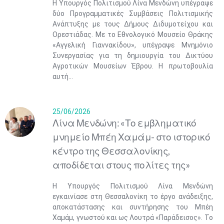
Η Υπουργός Πολιτισμού Λίνα Μενδώνη υπέγραψε
δύο Προγραμματικές Συμβάσεις Πολιτισμικής
Ανάπτυξης με τους Δήμους Διδυμοτείχου και
Ορεστιάδας. Με το Εθνολογικό Μουσείο Θράκης
«Αγγελική Γιαννακίδου», υπέγραψε Μνημόνιο
Συνεργασίας για τη δημιουργία του Δικτύου
Αγροτικών Μουσείων Έβρου. Η πρωτοβουλία
αυτή...
25/06/2026
Λίνα Μενδώνη: «Το εμβληματικό
μνημείο Μπέη Χαμάμ- στο ιστορικό
Μαϊ
1
2
κέντρο της Θεσσαλονίκης,
•
•
αποδίδεται στους πολίτες της»
3
4
5
6
7
8
9
•
•
•
•
•
•
•
Η Υπουργός Πολιτισμού Λίνα Μενδώνη
εγκαινίασε στη Θεσσαλονίκη το έργο ανάδειξης,
10
11
12
13
14
15
16
αποκατάστασης και συντήρησης του Μπέη
•
•
•
•
•
•
•
Χαμάμ, γνωστού και ως Λουτρά «Παράδεισος». Το