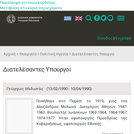
Παράλειψη εντολών κορδέλας
Μετάβαση στο κύριο περιεχόμενο
ελ
en
Search
Menu
Είσοδος
|
Εγγραφή
Αρχική
Υπουργείο
Πολιτική Ηγεσία
Διατελέσαντες Υπουργοί
Διατελέσαντες Υπουργοί
Γεώργιος Μυλωνάς
(13/02/1990 - 10/04/1990)
Γεννήθηκε στο Παρίσι το 1919, γιός του
Αλεξάνδρου Μυλωνά. Δικηγόρος Αθηνών 1947-
1963. Βουλευτής Ιωαννίνων 1963-1964, 1964-1967,
1974-1977. Ήταν υφυπουργός Προεδρίας της
Κυβερνήσεως, υφυπουργός Εθνικής...
περισσότερα...