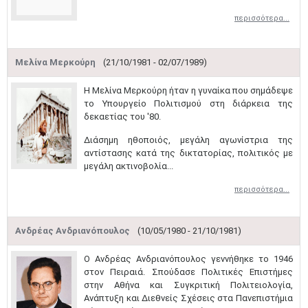
περισσότερα...
Μαϊ
1
2
Μελίνα Μερκούρη
(21/10/1981 - 02/07/1989)
•
•
​Η Μελίνα Μερκούρη ήταν η γυναίκα που σημάδεψε
3
4
5
6
7
8
9
το Υπουργείο Πολιτισμού στη διάρκεια της
•
•
•
•
•
•
•
δεκαετίας του '80.
10
11
12
13
14
15
16
Διάσημη ηθοποιός, μεγάλη αγωνίστρια της
•
•
•
•
•
•
•
αντίστασης κατά της δικτατορίας, πολιτικός με
μεγάλη ακτινοβολία...
17
18
19
20
21
22
23
•
•
•
•
•
•
•
•
•
•
•
•
•
περισσότερα...
24
25
26
27
28
29
30
•
•
•
•
•
•
•
Ανδρέας Ανδριανόπουλος
(10/05/1980 - 21/10/1981)
31
Ιουν
1
2
3
4
5
6
Ο Ανδρέας Ανδριανόπουλος γεννήθηκε το 1946
•
•
•
•
•
•
•
στον Πειραιά. Σπούδασε Πολιτικές Επιστήμες
στην Αθήνα και Συγκριτική Πολιτειολογία,
7
8
9
10
11
12
13
Ανάπτυξη και Διεθνείς Σχέσεις στα Πανεπιστήμια
•
•
•
•
•
•
•