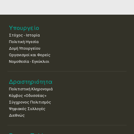
4
5
6
7
8
9
10
•
•
•
•
•
•
•
11
12
13
14
15
16
17
Υπουργείο
•
•
•
•
•
•
•
Στόχος - Ιστορία
Πολιτική Ηγεσία
18
19
20
21
22
23
24
•
•
•
•
•
•
•
Δομή Υπουργείου
Οργανισμοί και Φορείς
25
26
27
28
29
30
31
Νομοθεσία - Εγκύκλιοι
•
•
•
•
•
•
•
Δραστηριότητα
Πολιτιστική Κληρονομιά
Κόμβος «Οδυσσέας»
Σύγχρονος Πολιτισμός
Ψηφιακές Συλλογές
Διεθνώς