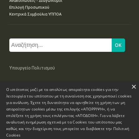
Ανακοινώσεις - Διαγωνισμοί
Επιλογή Προσωπικού
Κεντρικά Συμβούλια ΥΠΠΟΑ
Υπουργείο Πολιτισμού
×
Μπουμπουλίνας 20-22, 106 82 Αθήνα
Ο ιστότοπος μαζί με τα απολύτως απαραίτητα cookies για την
Τηλ: +30 2131322100, 2131322421
mail: grplk@culture.gr
λειτουργία του ιστότοπου με τη συναίνεση σας χρησιμοποιεί cookies
για ανάλυση. Έχετε τη δυνατότητα να αρνηθείτε τη χρήση των μη
απαραίτητων cookies μέσω της επιλογής «ΑΠΟΡΡΙΨΗ», ή να
επιλέξετε τη χρήση τους επιλέγοντας «ΑΠΟΔΟΧΗ». Για να λάβετε
αναλυτική ενημέρωση σχετικά με τα Cookies του ιστότοπου μας
καθώς και την διαχείριση τους μπορείτε να διαβάσετε την
Πολιτική
Πνευματικά Δικαιώματα © 1995-2026 Υπουργείο Πολιτισμού
Cookies