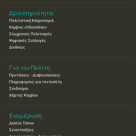
8
9
10
11
12
13
14
Δραστηριότητα
•
•
•
•
•
•
•
Πολιτιστική Κληρονομιά
15
16
17
18
19
20
21
Κόμβος «Οδυσσέας»
•
•
•
•
•
•
•
Σύγχρονος Πολιτισμός
Ψηφιακές Συλλογές
22
23
24
25
26
27
28
•
•
•
•
•
•
•
Διεθνώς
29
30
•
•
Για τον Πολίτη
Προτάσεις - Διαβουλεύσεις
Πληροφορίες για τον πολίτη
Σύνδεσμοι
Χάρτης Κόμβου
Ενημέρωση
Δελτία Τύπου
Συνεντεύξεις