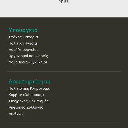
•
•
•
•
•
•
•
ΥΠ.ΕΞ.
18
19
20
21
22
23
24
•
•
•
•
•
•
•
25
26
27
28
29
30
31
Υπουργείο
•
•
•
•
•
•
•
Στόχος - Ιστορία
Πολιτική Ηγεσία
Δομή Υπουργείου
Οργανισμοί και Φορείς
Νομοθεσία - Εγκύκλιοι
Δραστηριότητα
Πολιτιστική Κληρονομιά
Κόμβος «Οδυσσέας»
Σύγχρονος Πολιτισμός
Ψηφιακές Συλλογές
Διεθνώς