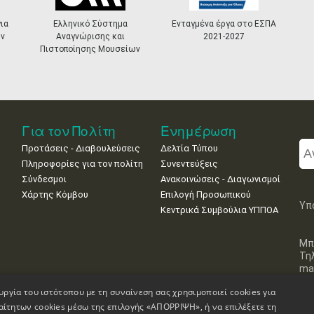
ια
Ελληνικό Σύστημα
Ενταγμένα έργα στο ΕΣΠΑ
ν
Αναγνώρισης και
2021-2027
Πιστοποίησης Μουσείων
Για τον Πολίτη
Ενημέρωση
Προτάσεις - Διαβουλεύσεις
Δελτία Τύπου
Πληροφορίες για τον πολίτη
Συνεντεύξεις
Σύνδεσμοι
Ανακοινώσεις - Διαγωνισμοί
Χάρτης Κόμβου
Επιλογή Προσωπικού
Υπ
Κεντρικά Συμβούλια ΥΠΠΟΑ
Μπ
Τη
mai
υργία του ιστότοπου με τη συναίνεση σας χρησιμοποιεί cookies για
αίτητων cookies μέσω της επιλογής «ΑΠΟΡΡΙΨΗ», ή να επιλέξετε τη