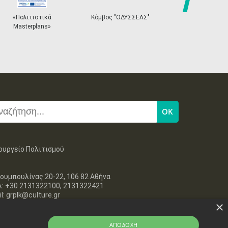
next
«Πολιτιστικά
Κόμβος "ΟΔΥΣΣΕΑΣ"
Ηλεκτρονικ
Masterplans»
Εισιτ
ουργείο Πολιτισμού
ουμπουλίνας 20-22, 106 82 Αθήνα
λ: +30 2131322100, 2131322421
l: grplk@culture.gr
×
ΑΠΟΔΟΧΉ