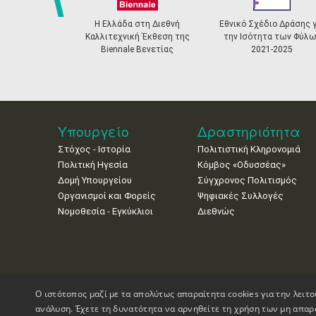
prev
Η Ελλάδα στη Διεθνή
Εθνικό Σχέδιο Δράσης γ
Καλλιτεχνική Έκθεση της
την Ισότητα των Φύλω
Biennale Βενετίας
2021-2025
Υπουργείο
Δραστηριότητα
Στόχος - Ιστορία
Πολιτιστική Κληρονομιά
Πολιτική Ηγεσία
Κόμβος «Οδυσσέας»
Δομή Υπουργείου
Σύγχρονος Πολιτισμός
Οργανισμοί και Φορείς
Ψηφιακές Συλλογές
Νομοθεσία - Εγκύκλιοι
Διεθνώς
Ο ιστότοπος μαζί με τα απολύτως απαραίτητα cookies για την λειτο
ανάλυση. Έχετε τη δυνατότητα να αρνηθείτε τη χρήση των μη απαρ