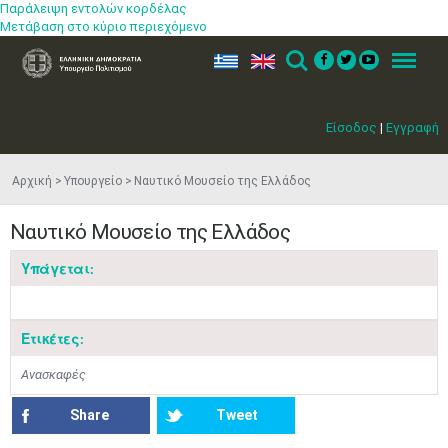
Παράλειψη εντολών κορδέλας
Μετάβαση στο κύριο περιεχόμενο
ελ
en
Search
Menu
Είσοδος
|
Εγγραφή
Αρχική
Υπουργείο
Ναυτικό Μουσείο της Ελλάδος
Ναυτικό Μουσείο της Ελλάδος
Υπάγεται:
Μαϊ
1
2
•
•
Ετικέτες:
3
4
5
6
7
8
9
•
•
•
•
•
•
•
Ανασκαφές
10
11
12
13
14
15
16
Share
Tweet
•
•
•
•
•
•
•