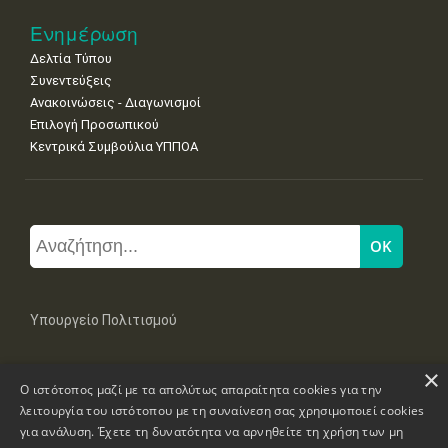
Ενημέρωση
Δελτία Τύπου
Συνεντεύξεις
Ανακοινώσεις - Διαγωνισμοί
Επιλογή Προσωπικού
Κεντρικά Συμβούλια ΥΠΠΟΑ
Υπουργείο Πολιτισμού
×
Μπουμπουλίνας 20-22, 106 82 Αθήνα
Ο ιστότοπος μαζί με τα απολύτως απαραίτητα cookies για την
Τηλ: +30 2131322100, 2131322421
mail: grplk@culture.gr
λειτουργία του ιστότοπου με τη συναίνεση σας χρησιμοποιεί cookies
για ανάλυση. Έχετε τη δυνατότητα να αρνηθείτε τη χρήση των μη