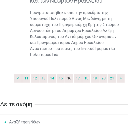
και των Νεωρίων Ηρακλείου
Πραγματοποιήθηκε, υπό την προεδρία της
Υπουργού Πολιτισμού Λίνας Μενδώνη, με τη
συμμετοχή του Περιφερειάρχη Κρήτης Σταύρου
Αρναουτάκη, του Δημάρχου Ηρακλείου Αλέξη
Καλοκαιρινού, του Αντιδημάρχου Οικονομικών
και Προγραμματισμού Δήμου Ηρακλείου
Αναστάσιου Τσατσάκη, του Γενικού Γραμματέα
Πολιτισμού Γιώ...
Ιουν
1
2
3
4
5
6
•
•
•
•
•
•
7
8
9
10
11
12
13
•
•
•
•
•
•
•
<
11
12
13
14
15
16
17
18
19
20
21
>
14
15
16
17
18
19
20
•
•
•
•
•
•
•
Δείτε ακόμη
21
22
23
24
25
26
27
•
•
•
•
•
•
•
Αναζήτηση Νέων
28
29
30
Ιουλ
1
2
3
4
•
•
•
•
•
•
•
•
•
•