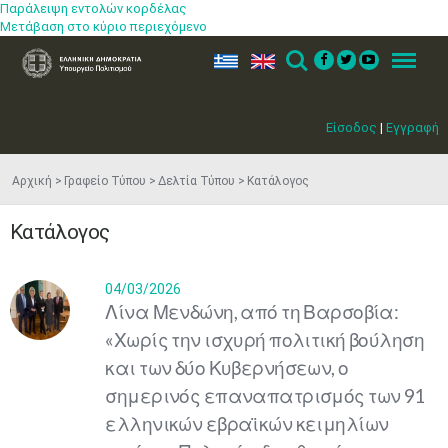
Παράλειψη εντολών κορδέλας
Μετάβαση στο κύριο περιεχόμενο
ελ
en
Search
Menu
Είσοδος
|
Εγγραφή
Αρχική
Γραφείο Τύπου
Δελτία Τύπου
Κατάλογος
Κατάλογος
04/03/2026
Λίνα Μενδώνη, από τη Βαρσοβία:
«Χωρίς την ισχυρή πολιτική βούληση
και των δύο Κυβερνήσεων, ο
σημερινός επαναπατρισμός των 91
ελληνικών εβραϊκών κειμηλίων