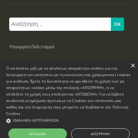
Υπουργείο Πολιτισμού
×
Μπουμπουλίνας 20-22, 106 82 Αθήνα
Ο ιστότοπος μαζί με τα απολύτως απαραίτητα cookies για την
Τηλ: +30 2131322100, 2131322421
mail: grplk@culture.gr
λειτουργία του ιστότοπου με τη συναίνεση σας χρησιμοποιεί cookies
για ανάλυση. Έχετε τη δυνατότητα να αρνηθείτε τη χρήση των μη
απαραίτητων cookies μέσω της επιλογής «ΑΠΟΡΡΙΨΗ», ή να
επιλέξετε τη χρήση τους επιλέγοντας «ΑΠΟΔΟΧΗ». Για να λάβετε
αναλυτική ενημέρωση σχετικά με τα Cookies του ιστότοπου μας
καθώς και την διαχείριση τους μπορείτε να διαβάσετε την
Πολιτική
Πνευματικά Δικαιώματα © 1995-2026 Υπουργείο Πολιτισμού
Cookies
ΕΜΦΆΝΙΣΗ ΛΕΠΤΟΜΕΡΕΙΏΝ
Πληροφορίες Ιστοσελίδας
Δήλωση Προσβασιμότητας
ΑΠΟΔΟΧΉ
ΑΠΌΡΡΙΨΗ