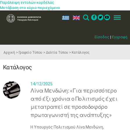
Παράλειψη εντολών κορδέλας
Μετάβαση στο κύριο περιεχόμενο
ελ
en
Search
Menu
Είσοδος
|
Εγγραφή
Αρχική
Γραφείο Τύπου
Δελτία Τύπου
Κατάλογος
Κατάλογος
14/12/2025
Λίνα Μενδώνη: «Για περισσότερο
από έξι χρόνια ο Πολιτισμός έχει
μετατραπεί σε προσοδοφόρο
πρωταγωνιστή της ανάπτυξης»
Η Υπουργός Πολιτισμού Λίνα Μενδώνη,