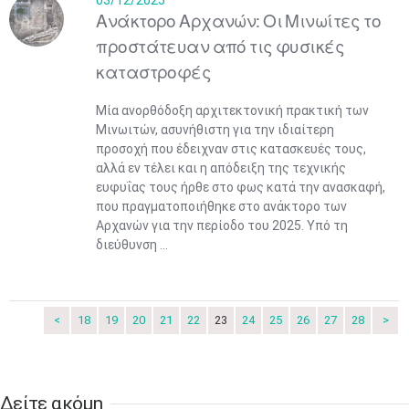
03/12/2025
Ανάκτορο Αρχανών: Οι Μινωίτες το
προστάτευαν από τις φυσικές
Μαϊ
1
2
•
•
καταστροφές
3
4
5
6
7
8
9
Μία ανορθόδοξη αρχιτεκτονική πρακτική των
•
•
•
•
•
•
•
Μινωιτών, ασυνήθιστη για την ιδιαίτερη
προσοχή που έδειχναν στις κατασκευές τους,
10
11
12
13
14
15
16
•
•
•
•
•
•
•
αλλά εν τέλει και η απόδειξη της τεχνικής
ευφυΐας τους ήρθε στο φως κατά την ανασκαφή,
17
18
19
20
21
22
23
που πραγματοποιήθηκε στο ανάκτορο των
•
•
•
•
•
•
•
•
•
•
•
•
•
Αρχανών για την περίοδο του 2025. Υπό τη
διεύθυνση ...
24
25
26
27
28
29
30
•
•
•
•
•
•
•
31
Ιουν
1
2
3
4
5
6
•
•
•
•
•
•
•
<
18
19
20
21
22
23
24
25
26
27
28
>
7
8
9
10
11
12
13
•
•
•
•
•
•
•
Δείτε ακόμη