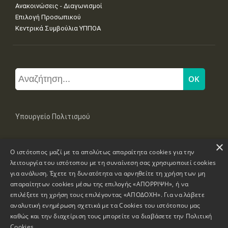
Ανακοινώσεις - Διαγωνισμοί
Επιλογή Προσωπικού
Κεντρικά Συμβούλια ΥΠΠΟΑ
Υπουργείο Πολιτισμού
×
Μπουμπουλίνας 20-22, 106 82 Αθήνα
Ο ιστότοπος μαζί με τα απολύτως απαραίτητα cookies για την
Τηλ: +30 2131322100, 2131322421
mail: grplk@culture.gr
λειτουργία του ιστότοπου με τη συναίνεση σας χρησιμοποιεί cookies
για ανάλυση. Έχετε τη δυνατότητα να αρνηθείτε τη χρήση των μη
απαραίτητων cookies μέσω της επιλογής «ΑΠΟΡΡΙΨΗ», ή να
επιλέξετε τη χρήση τους επιλέγοντας «ΑΠΟΔΟΧΗ». Για να λάβετε
αναλυτική ενημέρωση σχετικά με τα Cookies του ιστότοπου μας
καθώς και την διαχείριση τους μπορείτε να διαβάσετε την
Πολιτική
Πνευματικά Δικαιώματα © 1995-2026 Υπουργείο Πολιτισμού
Cookies