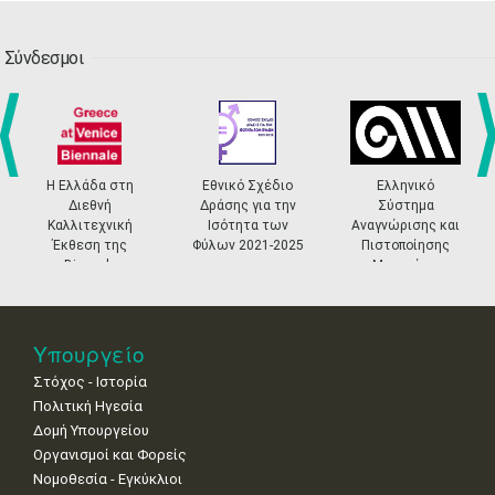
4
5
6
7
8
9
10
•
•
•
•
•
•
•
Σύνδεσμοι
11
12
13
14
15
16
17
•
•
•
•
•
•
•
18
19
20
21
22
23
24
•
•
•
•
•
•
•
25
26
27
28
29
30
31
Ελλάδα στη
Εθνικό Σχέδιο
Ελληνικό
Ενταγμ
prev
ne
•
•
•
•
•
•
•
Διεθνή
Δράσης για την
Σύστημα
στο ΕΣ
λλιτεχνική
Ισότητα των
Αναγνώρισης και
2
κθεση της
Φύλων 2021-2025
Πιστοποίησης
Biennale
Μουσείων
Βενετίας
Υπουργείο
Στόχος - Ιστορία
Πολιτική Ηγεσία
Δομή Υπουργείου
Οργανισμοί και Φορείς
Νομοθεσία - Εγκύκλιοι