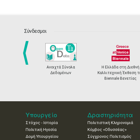
Σύνδεσμοι
ιχτά Σύνολα
Η Ελλάδα στη Διεθνή
Εθνικό Σχέδιο Δράσ
prev
εδομένων
Καλλιτεχνική Έκθεση της
την Ισότητα των 
Biennale Βενετίας
2021-2025
Υπουργείο
Δραστηριότητα
Στόχος - Ιστορία
Πολιτιστική Κληρονομιά
Πολιτική Ηγεσία
Κόμβος «Οδυσσέας»
Δομή Υπουργείου
Σύγχρονος Πολιτισμός