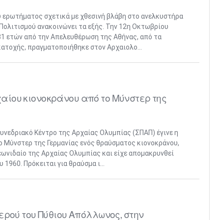
 ερωτήματος σχετικά με χθεσινή βλάβη στο ανελκυστήρα
Πολιτισμού ανακοινώνει τα εξής. Την 12η Οκτωβρίου
81 ετών από την Απελευθέρωση της Αθήνας, από τα
ατοχής, πραγματοποιήθηκε στον Αρχαιολο...
ίου κιονοκράνου από το Μύνστερ της
υνεδριακό Κέντρο της Αρχαίας Ολυμπίας (ΣΠΑΠ) έγινε η
 Μύνστερ της Γερμανίας ενός θραύσματος κιονοκράνου,
εωνιδαίο της Αρχαίας Ολυμπίας και είχε απομακρυνθεί
1960. Πρόκειται για θραύσμα ι...
ερού του Πύθιου Απόλλωνος, στην