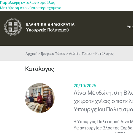
Παράλειψη εντολών κορδέλας
Μετάβαση στο κύριο περιεχόμενο
Υπ
Αρχική
Γραφείο Τύπου
Δελτία Τύπου
Κατάλογος
Κατάλογος
20/10/2025
Λίνα Μενδώνη, στη Βλ
χειροτεχνίας αποτελε
Υπουργείου Πολιτισμ
Η Υπουργός Πολιτισμού Λίνα 
Υφαντουργίας Βλάστης Εορδαί