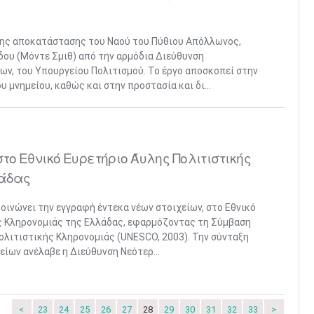
 της αποκατάστασης του Ναού του Πύθιου Απόλλωνος,
δου (Μόντε Σμιθ) από την αρμόδια Διεύθυνση
ν, του Υπουργείου Πολιτισμού. Το έργο αποσκοπεί στην
 μνημείου, καθώς και στην προστασία και δι...
το Εθνικό Ευρετήριο Άυλης Πολιτιστικής
λάδας
οινώνει την εγγραφή έντεκα νέων στοιχείων, στο Εθνικό
ς Κληρονομιάς της Ελλάδας, εφαρμόζοντας τη Σύμβαση
ολιτιστικής Κληρονομιάς (UNESCO, 2003). Την σύνταξη
είων ανέλαβε η Διεύθυνση Νεότερ...
<
23
24
25
26
27
28
29
30
31
32
33
>