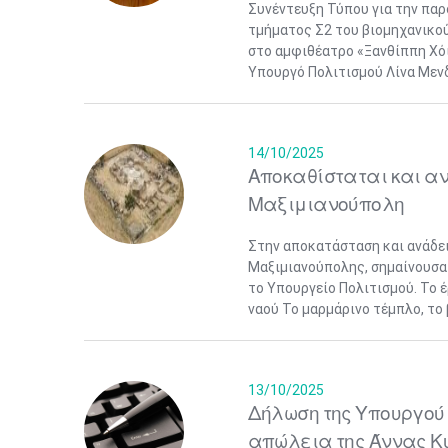
Συνέντευξη Τύπου για την πα
τμήματος Σ2 του βιομηχανικο
στο αμφιθέατρο «Ξανθίππη Χό
Υπουργό Πολιτισμού Λίνα Μενδ
14/10/2025
Αποκαθίσταται και αν
Μαξιμιανούπολη
Στην αποκατάσταση και ανάδει
Μαξιμιανούπολης, σημαίνουσα
το Υπουργείο Πολιτισμού. Το 
ναού Το μαρμάρινο τέμπλο, το 
13/10/2025
Δήλωση της Υπουργού 
απώλεια της Άννας Κ