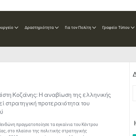
ουργείο
Δραστηριότητα
Για τον Πολίτη
Γραφείο Τύπου
Δ
άστη Κοζάνης: H αναβίωση της ελληνικής
ί στρατηγική προτεραιότητα του
ού
Μενδώνη πραγματοποίησε τα εγκαίνια του Κέντρου
ας, στο πλαίσιο της πολιτικής στρατηγικής