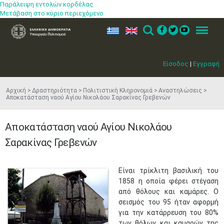
Παράλειψη εντολών κορδέλας
Μετάβαση στο κύριο περιεχόμενο
ελ
en
Search
Menu
Είσοδος
|
Εγγραφή
Αρχική
Δραστηριότητα
Πολιτιστική Κληρονομιά
Αναστηλώσεις
Αποκατάσταση ναού Αγίου Νικολάου Σαρακίνας Γρεβενών
Αποκατάσταση ναού Αγίου Νικολάου
Σαρακίνας Γρεβενών
Είναι τρίκλιτη βασιλική του
1858 η οποία φέρει στέγαση
από θόλους και καμάρες. Ο
σεισμός του 95 ήταν αφορμή
για την κατάρρευση του 80%
των θόλων και καμαρών της