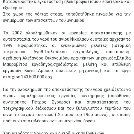
Κατασκευάστηκε εγκατάσταση ηλεκτροφωτισμού εσωτερικά και
εξωτερικά.
Στο χώρο της νότιας στοάς, τοποθετήθηκε πινακίδα για την
ενημέρωση των επισκεπτών του μνημείου.
Το 2002 ολοκληρώθηκαν οι εργασίες αποκατάστασης με
αυτεπιστασία, του ναού του αγίου Νικολάου οι οποίες άρχισαν το
1999. Εφαρμόστηκαν οι εγκεκριμένες μελέτες (ιστορική
τεκμηρίωση Αγαθ.Τσιλιπάκου αρχαιολόγος, αποτύπωση-
σχεδίαση Αλεξάνδρα Οικονομίδου αρχιτέκτων μηχανικός,Ελπίδα
Μαυροβίτου εργοδηγός,σχεδιάστρια, μελέτη και επίβλεψη
εργασιών Κωνστ.Δρόσου πολιτικός μηχανικός) και το έργο
στοίχισε 140.500.000 δρχ.
Για την ολοκλήρωση της αποκατάστασης του ναού χρειάζεται να
γίνουν συμπληρωματικές εργασίες συντήρησης (υπεύθυνος
συντηρητής Πέτρος Σγούρος) και αποκατάστασης του
τοιχογραφικού διάκοσμου και του ξυλόγλυπτου τέμπλου που
είναι το αρχικά του ναού ( 2ο μισό του 19ου αιώνα) , οι οποίες
πρέπει να αποτελέσουν αντικείμενο νέου έργου.
Χρηματοδότης: Noμαρχιακή Αυτοδιοίκηση Γρεβενών