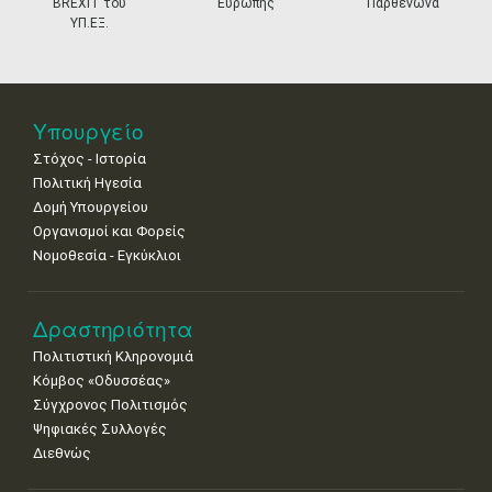
BREXIT του
Ευρώπης
Παρθενώνα
•
•
•
•
•
•
•
ΥΠ.ΕΞ.
25
26
27
28
29
30
31
•
•
•
•
•
•
•
Νοε
1
2
3
4
5
6
7
Υπουργείο
•
•
•
•
•
•
•
Στόχος - Ιστορία
8
9
10
11
12
13
14
Πολιτική Ηγεσία
•
•
•
•
•
•
•
Δομή Υπουργείου
Οργανισμοί και Φορείς
15
16
17
18
19
20
21
Νομοθεσία - Εγκύκλιοι
•
•
•
•
•
•
•
22
23
24
25
26
27
28
•
•
•
•
•
•
•
Δραστηριότητα
Πολιτιστική Κληρονομιά
29
30
Κόμβος «Οδυσσέας»
•
•
Σύγχρονος Πολιτισμός
Ψηφιακές Συλλογές
Διεθνώς