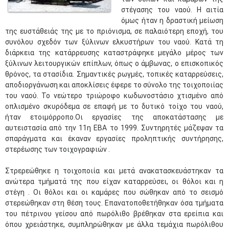
στέγασης του ναού. Η αιτία
όμως ήταν η δραστική μείωση
της ευστάθειάς της με το πριόνισμα, σε παλαιότερη εποχή, του
συνόλου σχεδόν των ξύλινων ελκυστήρων του ναού. Κατά τη
διάρκεια της κατάρρευσης καταστράφηκε μεγάλο μέρος των
ξύλινων λειτουργικών επίπλων, όπως ο άμβωνας, ο επισκοπικός
θρόνος, τα στασίδια. Σημαντικές ρωγμές, τοπικές καταρρεύσεις,
αποδιοργάνωση και αποκλίσεις έφερε το σύνολο της τοιχοποιίας
του ναού. Το νεώτερο τριώροφο κωδωνοστάσιο χτισμένο από
οπλισμένο σκυρόδεμα σε επαφή με το δυτικό τοίχο του ναού,
ήταν ετοιμόρροπο.Οι εργασίες της αποκατάστασης με
αυτειστασία από την 11η ΕΒΑ το 1999. Συντηρητές μάζεψαν τα
σπαράγματα και έκαναν εργασίες προληπτικής συντήρησης,
στερέωσης των τοιχογραφιών .
Στρερεώθηκε η τοιχοποιία και μετά ανακατασκευάστηκαν τα
ανώτερα τμήματά της που είχαν καταρρεύσει, οι θόλοι και η
στέγη . Οι θόλοι και οι καμάρες που σώθηκαν από το σεισμό
στερεώθηκαν στη θέση τους. Επανατοποθετήθηκαν όσα τμήματα
του πέτρινου γείσου από πωρόλιθο βρέθηκαν στα ερείπια και
όπου χρειάστηκε, συμπληρώθηκαν με άλλα τεμάχια πωρόλιθου