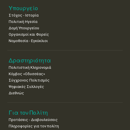
25
26
27
28
29
30
31
Υπουργείο
•
•
•
•
•
•
•
Στόχος - Ιστορία
Πολιτική Ηγεσία
Δομή Υπουργείου
Οργανισμοί και Φορείς
Νομοθεσία - Εγκύκλιοι
Δραστηριότητα
Πολιτιστική Κληρονομιά
Κόμβος «Οδυσσέας»
Σύγχρονος Πολιτισμός
Ψηφιακές Συλλογές
Διεθνώς
Για τον Πολίτη
Προτάσεις - Διαβουλεύσεις
Πληροφορίες για τον πολίτη