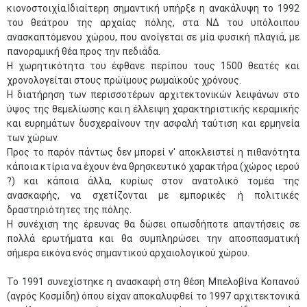
κιονοστοιχία.Ιδιαίτερη σημαντική υπήρξε η ανακάλυψη το 1992
του θεάτρου της αρχαίας πόλης, στα ΝΔ του υπόλοιπου
ανασκαπτόμενου χώρου, που ανοίγεται σε μία φυσική πλαγιά, με
πανοραμική θέα προς την πεδιάδα.
Η χωρητικότητα του έφθανε περίπου τους 1500 θεατές και
χρονολογείται στους πρώϊμους ρωμαϊκούς χρόνους.
Η διατήρηση των περισσοτέρων αρχιτεκτονικών λειψάνων στο
ύψος της θεμελίωσης και η έλλειψη χαρακτηριστικής κεραμικής
και ευρημάτων δυσχεραίνουν την ασφαλή ταύτιση και ερμηνεία
των χώρων.
Προς το παρόν πάντως δεν μπορεί ν' αποκλειστεί η πιθανότητα
κάποια κτίρια να έχουν ένα θρησκευτικό χαρακτήρα (χώρος ιερού
?) και κάποια άλλα, κυρίως στον ανατολικό τομέα της
ανασκαφής, να σχετίζονται με εμπορικές ή πολιτικές
δραστηριότητες της πόλης.
Η συνέχιση της έρευνας θα δώσει οπωσδήποτε απαντήσεις σε
πολλά ερωτήματα και θα συμπληρώσει την αποσπασματική
σήμερα εικόνα ενός σημαντικού αρχαιολογικού χώρου.
Το 1991 συνεχίστηκε η ανασκαφή στη θέση Μπελοβίνα Κοπανού
(αγρός Κοσμίδη) όπου είχαν αποκαλυφθεί το 1997 αρχιτεκτονικά