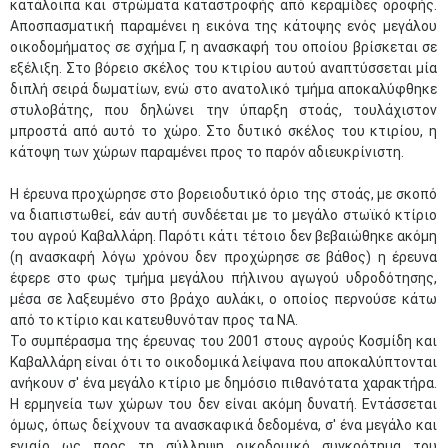
κατάλοιπα και στρώματα καταστροφής από κεραμίδες οροφής.
Αποσπασματική παραμένει η εικόνα της κάτοψης ενός μεγάλου
οικοδομήματος σε σχήμα Γ, η ανασκαφή του οποίου βρίσκεται σε
εξέλιξη. Στο βόρειο σκέλος του κτιρίου αυτού αναπτύσσεται μία
διπλή σειρά δωματίων, ενώ στο ανατολικό τμήμα αποκαλύφθηκε
στυλοβάτης, που δηλώνει την ύπαρξη στοάς, τουλάχιστον
μπροστά από αυτό το χώρο. Στο δυτικό σκέλος του κτιρίου, η
κάτοψη των χώρων παραμένει προς το παρόν αδιευκρίνιστη.
Η έρευνα προχώρησε στο βορειοδυτικό όριο της στοάς, με σκοπό
να διαπιστωθεί, εάν αυτή συνδέεται με το μεγάλο στωϊκό κτίριο
του αγρού Καβαλλάρη. Παρότι κάτι τέτοιο δεν βεβαιώθηκε ακόμη
(η ανασκαφή λόγω χρόνου δεν προχώρησε σε βάθος) η έρευνα
έφερε στο φως τμήμα μεγάλου πήλινου αγωγού υδροδότησης,
μέσα σε λαξευμένο στο βράχο αυλάκι, ο οποίος περνούσε κάτω
από το κτίριο και κατευθυνόταν προς τα ΝΑ.
Το συμπέρασμα της έρευνας του 2001 στους αγρούς Κοσμίδη και
Καβαλλάρη είναι ότι το οικοδομικά λείψανα που αποκαλύπτονται
ανήκουν σ' ένα μεγάλο κτίριο με δημόσιο πιθανότατα χαρακτήρα.
Η ερμηνεία των χώρων του δεν είναι ακόμη δυνατή. Εντάσσεται
όμως, όπως δείχνουν τα ανασκαφικά δεδομένα, σ' ένα μεγάλο και
ενιαίο ως προς τη σύλληψη οικοδομικό συγκρότημα του