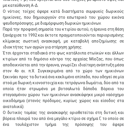
με κατεύθυνση Α-Δ.
Ο νότιος τοίχος έφερε κατά διαστήματα συμφυείς δωρικούς
ημικίονες, που δημιουργούν στο εσωτερικό του χώρου εικόνα
ψευδοπρόσοψης, με διαμόρφωση δωρικών ημικιόνων.
Παρά την προφανή σημασία του κτιρίου αυτού, η έρευνα στη θέση
ξανάρχισε το 1992 και έκτοτε πραγματοποιούνται περιορισμένης
κλίμακας σωστική ανασκαφή, με καταβολή αποζημίωσης σε
ιδιοκτήτες των αγρών για στέρηση χρήσης.
Έτσι έρχονται σταδιακά στο φως κατάλοιπα στωϊκών και άλλων
κτιρίων από το δημόσιο κέντρο της αρχαίας Μίεζας, που όπως
αποδεικνύεται από την έρευνα, γνωρίζει ιδιαίτερη ανάπτυξη μέσα
στον 4ο αι. π.Χ. Συγκεκριμένα από το χώρο των ημικιόνων
ξεκινάει προς τα δυτικά ένα κεκλιμένο επίπεδο, που οδηγεί σε μία
στοά με δωρική κιονοστοιχία και τετράγωνα δωμάτια, δύο από τα
οποία ήταν στρωμένα με βοτσαλωτά δάπεδα. Βόρεια του
στεγασμένου χώρου των ημικιόνων ανασκάφηκε μικρό ναόσχημο
οικοδόμημα (στενός πρόδομος, κυρίως χώρος και είσοδος στα
ανατολικά).
Ο δυτικός τομέας της ανασκαφής οριοθετείται στη δυτική και
βόρεια πλευρά του από ένα μεγάλο κτίριο σε σχήμα Γ, το οποίο σε
ένα τουλάχιστον τμήμα της πρόσοψης του έφερε