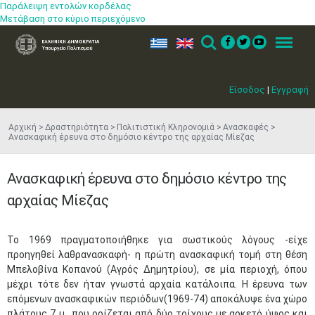
Παράλειψη εντολών κορδέλας
Μετάβαση στο κύριο περιεχόμενο
ελ
en
Search
Menu
Είσοδος
|
Εγγραφή
Αρχική
Δραστηριότητα
Πολιτιστική Κληρονομιά
Ανασκαφές
Ανασκαφική έρευνα στο δημόσιο κέντρο της αρχαίας Μίεζας
Ανασκαφική έρευνα στο δημόσιο κέντρο της
αρχαίας Μίεζας
Το 1969 πραγματοποιήθηκε για σωστικούς λόγους -είχε
προηγηθεί λαθρανασκαφή- η πρώτη ανασκαφική τομή στη θέση
Μπελοβίνα Κοπανού (Αγρός Δημητρίου), σε μία περιοχή, όπου
μέχρι τότε δεν ήταν γνωστά αρχαία κατάλοιπα. Η έρευνα των
επόμενων ανασκαφικών περιόδων(1969-74) αποκάλυψε ένα χώρο
πλάτους 7 μ., που ορίζεται από δύο τοίχους με αρκετό ύψος και