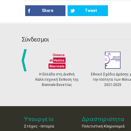
Share
Tweet
Σύνδεσμοι
prev
Η Ελλάδα στη Διεθνή
Εθνικό Σχέδιο Δράσης για
Ελληνικ
Καλλιτεχνική Έκθεση της
την Ισότητα των Φύλων
Αναγνώ
Biennale Βενετίας
2021-2025
Πιστοποίη
Υπουργείο
Δραστηριότητα
Στόχος - Ιστορία
Πολιτιστική Κληρονομιά