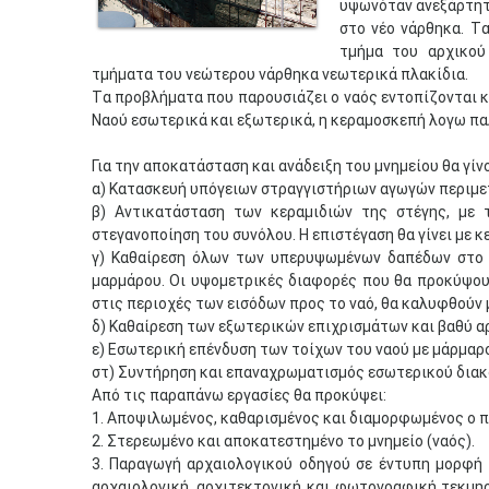
υψωνόταν ανεξάρτητ
στο νέο νάρθηκα. T
τμήμα του αρχικού
τμήματα του νεώτερου νάρθηκα νεωτερικά πλακίδια.
Tα προβλήματα που παρουσιάζει ο ναός εντοπίζονται κ
Ναού εσωτερικά και εξωτερικά, η κεραμοσκεπή λογω παλ
Για την αποκατάσταση και ανάδειξη του μνημείου θα γίν
α) Kατασκευή υπόγειων στραγγιστήριων αγωγών περιμετ
β) Αντικατάσταση των κεραμιδιών της στέγης, με
στεγανοποίηση του συνόλου. Η επιστέγαση θα γίνει με κ
γ) Kαθαίρεση όλων των υπερυψωμένων δαπέδων στο 
μαρμάρου. Oι υψομετρικές διαφορές που θα προκύψου
στις περιοχές των εισόδων προς το ναό, θα καλυφθούν 
δ) Kαθαίρεση των εξωτερικών επιχρισμάτων και βαθύ α
ε) Eσωτερική επένδυση των τοίχων του ναού με μάρμαρο,
στ) Συντήρηση και επαναχρωματισμός εσωτερικού διακ
Από τις παραπάνω εργασίες θα προκύψει:
1. Aποψιλωμένος, καθαρισμένος και διαμορφωμένος ο 
2. Στερεωμένο και αποκατεστημένο το μνημείο (ναός).
3. Παραγωγή αρχαιολογικού οδηγού σε έντυπη μορφή
αρχαιολογική, αρχιτεκτονική και φωτογραφική τεκμηρ