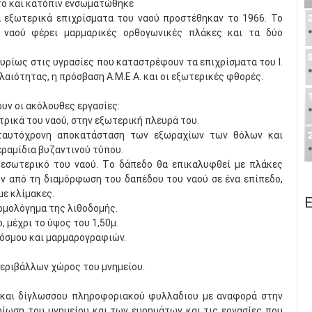
ο και κατόπιν ενσωματώθηκε
α εξωτερικά επιχρίσματα του ναού προστέθηκαν το 1966. Το
 ναού φέρει μαρμαρικές ορθογωνικές πλάκες και τα δύο
υρίως στις υγρασίες που καταστρέφουν τα επιχρίσματα του Ι.
αιότητας, η πρόσβαση Α.Μ.Ε.Α. και οι εξωτερικές φθορές.
ουν οι ακόλουθες εργασίες:
ρικά του ναού, στην εξωτερική πλευρά του.
 ταυτόχρονη αποκατάσταση των εξωραχίων των θόλων και
εραμίδια βυζαντινού τύπου.
εσωτερικό του ναού. Tο δάπεδο θα επικαλυφθεί με πλάκες
ν από τη διαμόρφωση του δαπέδου του ναού σε ένα επίπεδο,
με κλίμακες.
Ε
ρμολόγημα της λιθοδομής.
 μέχρι το ύψος του 1,50μ.
όσμου και μαρμαρογραφιών.
περιβάλλων χώρος του μνημείου.
 και δίγλωσσου πληροφοριακού φυλλαδιου με αναφορά στην
ίωση του μνημείου και των ευρημάτων και τις εργασίες που