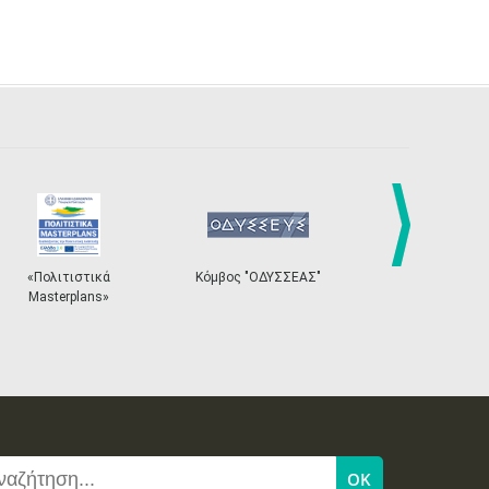
next
Κόμβος "ΟΔΥΣΣΕΑΣ"
Ηλεκτρονικό Σύστημα
«
Εισιτηρίων