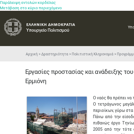
Παράλειψη εντολών κορδέλας
Μετάβαση στο κύριο περιεχόμενο
Υπ
Αρχική
Δραστηριότητα
Πολιτιστική Κληρονομιά
Προγράμμ
Εργασίες προστασίας και ανάδειξης το
Ερμιόνη
Ο ναός θα πρέπει να 
O τετράγωνος μεγάλ
περιοίκων, γύρω στα
Πάνω από την είσοδ
πιθανώς έργο Tηνί
2005 από την τότε 