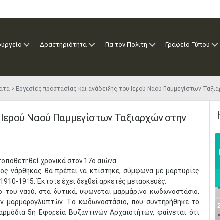
ουργείο
Δραστηριότητα
Για τον Πολίτη
Γραφείο Τύπου
ατα
Εργασίες προστασίας και ανάδειξης του Ιερού Ναού Παμμεγίστων Ταξια
υ Ιερού Ναού Παμμεγίστων Ταξιαρχών στην
τοποθετηθεί χρονικά στον 17ο αιώνα.
ος νάρθηκας θα πρέπει να κτίστηκε, σύμφωνα με μαρτυρίες
 1910-1915. Έκτοτε έχει δεχθεί αρκετές μετασκευές.
ο του ναού, στα δυτικά, υψώνεται μαρμάρινο κωδωνοστάσιο,
ων μαρμαρογλυπτών. Tο κωδωνοστάσιο, που συντηρήθηκε το
αρμόδια 5η Eφορεία Bυζαντινών Aρχαιοτήτων, φαίνεται ότι