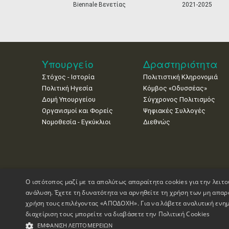
Biennale Βενετίας
2021-2025
Υπουργείο
Δραστηριότητα
Στόχος - Ιστορία
Πολιτιστική Κληρονομιά
Πολιτική Ηγεσία
Κόμβος «Οδυσσέας»
Δομή Υπουργείου
Σύγχρονος Πολιτισμός
Οργανισμοί και Φορείς
Ψηφιακές Συλλογές
Νομοθεσία - Εγκύκλιοι
Διεθνώς
Ο ιστότοπος μαζί με τα απολύτως απαραίτητα cookies για την λειτο
ανάλυση. Έχετε τη δυνατότητα να αρνηθείτε τη χρήση των μη απαρ
χρήση τους επιλέγοντας «ΑΠΟΔΟΧΗ». Για να λάβετε αναλυτική ενημ
διαχείριση τους μπορείτε να διαβάσετε την
Πολιτική Cookies
Πνευματικά Δικαιώματα © 1995-2026 Υπουργείο Πολιτισμού
ΕΜΦΆΝΙΣΗ ΛΕΠΤΟΜΕΡΕΙΏΝ