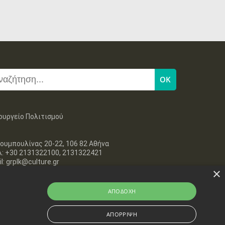
ουργείο Πολιτισμού
ουμπουλίνας 20-22, 106 82 Αθήνα
λ: +30 2131322100, 2131322421
l: grplk@culture.gr
×
ΑΠΟΔΟΧΉ
ΑΠΌΡΡΙΨΗ