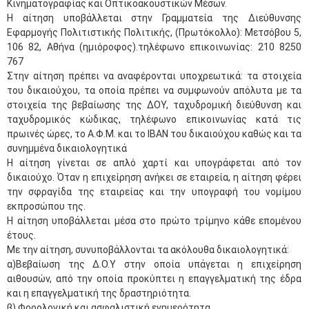
Κινηματογραφίας και Οπτικοακουστικών Μέσων.
Η αίτηση υποβάλλεται στην Γραμματεία της Διεύθυνσης
Εφαρμογής Πολιτιστικής Πολιτικής, (Πρωτόκολλο): Μετσόβου 5,
106 82, Αθήνα (ημιόροφος).τηλέφωνο επικοινωνίας: 210 8250
767
Στην αίτηση πρέπει να αναφέρονται υποχρεωτικά: τα στοιχεία
του δικαιούχου, τα οποία πρέπει να συμφωνούν απόλυτα με τα
στοιχεία της βεβαίωσης της ΔΟΥ, ταχυδρομική διεύθυνση και
ταχυδρομικός κώδικας, τηλέφωνο επικοινωνίας κατά τις
πρωινές ώρες, το Α.Φ.Μ. και το ΙΒΑΝ του δικαιούχου καθώς και τα
συνημμένα δικαιολογητικά
Η αίτηση γίνεται σε απλό χαρτί και υπογράφεται από τον
δικαιούχο. Όταν η επιχείρηση ανήκει σε εταιρεία, η αίτηση φέρει
την σφραγίδα της εταιρείας και την υπογραφή του νομίμου
εκπροσώπου της.
Η αίτηση υποβάλλεται μέσα στο πρώτο τρίμηνο κάθε επομένου
έτους.
Με την αίτηση, συνυποβάλλονται τα ακόλουθα δικαιολογητικά:
α)Βεβαίωση της Δ.Ο.Υ στην οποία υπάγεται η επιχείρηση
αιθουσών, από την οποία προκύπτει η επαγγελματική της έδρα
και η επαγγελματική της δραστηριότητα.
β) Φορολογική και ασφαλιστική ενημερότητα.