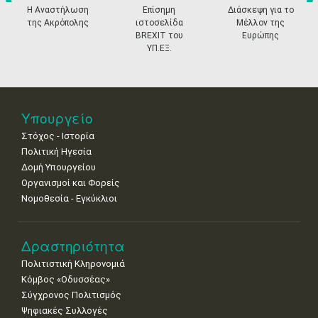
•
•
•
•
•
•
•
prev
ne
Η Αναστήλωση
Επίσημη
Διάσκεψη για το
της Ακρόπολης
ιστοσελίδα
Μέλλον της
11
12
13
14
15
16
17
BREXIT του
Ευρώπης
•
•
•
•
•
•
•
ΥΠ.ΕΞ.
18
19
20
21
22
23
24
•
•
•
•
•
•
•
25
26
27
28
29
30
31
Υπουργείο
•
•
•
•
•
•
•
Στόχος - Ιστορία
Πολιτική Ηγεσία
Δομή Υπουργείου
Οργανισμοί και Φορείς
Νομοθεσία - Εγκύκλιοι
Δραστηριότητα
Πολιτιστική Κληρονομιά
Κόμβος «Οδυσσέας»
Σύγχρονος Πολιτισμός
Ψηφιακές Συλλογές