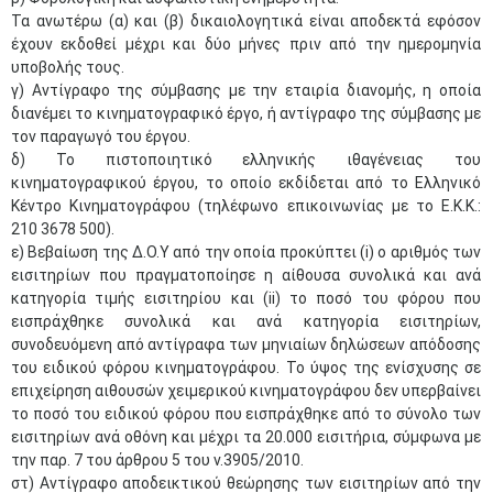
Τα ανωτέρω (α) και (β) δικαιολογητικά είναι αποδεκτά εφόσον
έχουν εκδοθεί μέχρι και δύο μήνες πριν από την ημερομηνία
υποβολής τους.
γ) Αντίγραφο της σύμβασης με την εταιρία διανομής, η οποία
διανέμει το κινηματογραφικό έργο, ή αντίγραφο της σύμβασης με
τον παραγωγό του έργου.
δ) Το πιστοποιητικό ελληνικής ιθαγένειας του
κινηματογραφικού έργου, το οποίο εκδίδεται από το Ελληνικό
Κέντρο Κινηματογράφου (τηλέφωνο επικοινωνίας με το Ε.Κ.Κ.:
210 3678 500).
ε) Βεβαίωση της Δ.Ο.Υ από την οποία προκύπτει (i) ο αριθμός των
εισιτηρίων που πραγματοποίησε η αίθουσα συνολικά και ανά
κατηγορία τιμής εισιτηρίου και (ii) το ποσό του φόρου που
εισπράχθηκε συνολικά και ανά κατηγορία εισιτηρίων,
συνοδευόμενη από αντίγραφα των μηνιαίων δηλώσεων απόδοσης
του ειδικού φόρου κινηματογράφου. Το ύψος της ενίσχυσης σε
επιχείρηση αιθουσών χειμερικού κινηματογράφου δεν υπερβαίνει
το ποσό του ειδικού φόρου που εισπράχθηκε από το σύνολο των
εισιτηρίων ανά οθόνη και μέχρι τα 20.000 εισιτήρια, σύμφωνα με
την παρ. 7 του άρθρου 5 του ν.3905/2010.
στ) Αντίγραφο αποδεικτικού θεώρησης των εισιτηρίων από την