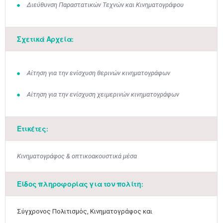
Διεύθυνση Παραστατικών Τεχνών και Κινηματογράφου
Μαϊ
1
2
•
•
Σχετικά Αρχεία:
3
4
5
6
7
8
9
•
•
•
•
•
•
•
Αίτηση για την ενίσχυση θερινών κινηματογράφων
10
11
12
13
14
15
16
•
•
•
•
•
•
•
Αίτηση για την ενίσχυση χειμερινών κινηματογράφων
17
18
19
20
21
22
23
•
•
•
•
•
•
•
•
•
•
•
•
•
Ετικέτες:
24
25
26
27
28
29
30
•
•
•
•
•
•
•
Κινηματογράφος & οπτικοακουστικά μέσα
31
Ιουν
1
2
3
4
5
6
•
•
•
•
•
•
•
Είδος πληροφορίας για τον πολίτη:
7
8
9
10
11
12
13
•
•
•
•
•
•
•
Σύγχρονος Πολιτισμός, Κινηματογράφος και
14
15
16
17
18
19
20