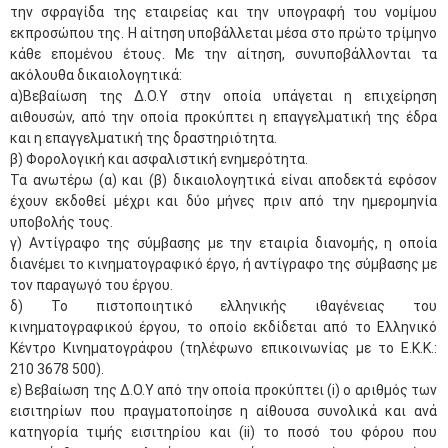
την σφραγίδα της εταιρείας και την υπογραφή του νομίμου
εκπροσώπου της. Η αίτηση υποβάλλεται μέσα στο πρώτο τρίμηνο
κάθε επομένου έτους. Με την αίτηση, συνυποβάλλονται τα
ακόλουθα δικαιολογητικά:
α)Βεβαίωση της Δ.Ο.Υ στην οποία υπάγεται η επιχείρηση
αιθουσών, από την οποία προκύπτει η επαγγελματική της έδρα
και η επαγγελματική της δραστηριότητα.
β) Φορολογική και ασφαλιστική ενημερότητα.
Τα ανωτέρω (α) και (β) δικαιολογητικά είναι αποδεκτά εφόσον
έχουν εκδοθεί μέχρι και δύο μήνες πριν από την ημερομηνία
υποβολής τους.
γ) Αντίγραφο της σύμβασης με την εταιρία διανομής, η οποία
διανέμει το κινηματογραφικό έργο, ή αντίγραφο της σύμβασης με
τον παραγωγό του έργου.
δ) Το πιστοποιητικό ελληνικής ιθαγένειας του
κινηματογραφικού έργου, το οποίο εκδίδεται από το Ελληνικό
Κέντρο Κινηματογράφου (τηλέφωνο επικοινωνίας με το Ε.Κ.Κ.:
210 3678 500).
ε) Βεβαίωση της Δ.Ο.Υ από την οποία προκύπτει (i) ο αριθμός των
εισιτηρίων που πραγματοποίησε η αίθουσα συνολικά και ανά
κατηγορία τιμής εισιτηρίου και (ii) το ποσό του φόρου που