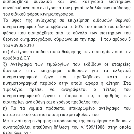
εισπράχθηκε συνολικά και ανά κατηγορία εισιτηρίων,
συνοδευόμενη από αντίγραφα των μηνιαίων δηλώσεων απόδοσης
του ειδικού φόρου κινηματογράφου.
Το ύψος της ενίσχυσης σε επιχείρηση αιθουσών θερινού
κινηματογράφου δεν υπερβαίνει το 50% του ποσού του ειδικού
φόρου που εισπράχθηκε από το σύνολο των εισιτηρίων του
θερινού κινηματογράφου σύμφωνα με την παρ. 11 του άρθρου 5
του ν.3905.2010.
στ) Αντίγραφο αποδεικτικού θεώρησης των εισιτηρίων από την
αρμόδια Δ.Ο.Υ.
ζ) Αντίγραφα των τιμολογίων που εκδίδουν οι εταιρείες
διανομής στην επιχείρηση αιθουσών για τα ελληνικά
κινηματογραφικά έργα που προβλήθηκαν κατά την
κινηματογραφική περίοδο στην οποία αφορά η αίτηση. Στα
τιμολόγια πρέπει να αναγράφεται ο τίτλος του
κινηματογραφικού έργου, η διάρκειά του, ο αριθμός των
εισιτηρίων ανά οθόνη και ο χρόνος προβολής του.
η) Για τα νομικά πρόσωπα, επικυρωμένο αντίγραφο του
καταστατικού και πιστοποιητικό μεταβολών του.
Με την αίτηση ο νόμιμος εκπρόσωπος της επιχείρησης αιθουσών
συνυποβάλλει υπεύθυνη δήλωση του ν.1599/1986, στην οποία
βεβαιώνει ότι: