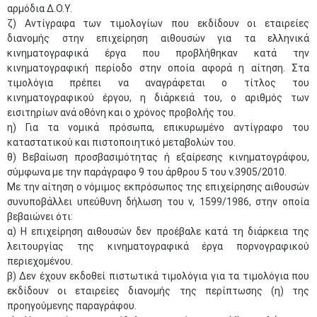
αρμόδια Δ.Ο.Υ.
ζ) Αντίγραφα των τιμολογίων που εκδίδουν οι εταιρείες
διανομής στην επιχείρηση αιθουσών για τα ελληνικά
κινηματογραφικά έργα που προβλήθηκαν κατά την
κινηματογραφική περίοδο στην οποία αφορά η αίτηση. Στα
τιμολόγια πρέπει να αναγράφεται ο τίτλος του
κινηματογραφικού έργου, η διάρκειά του, ο αριθμός των
εισιτηρίων ανά οθόνη και ο χρόνος προβολής του.
η) Για τα νομικά πρόσωπα, επικυρωμένο αντίγραφο του
καταστατικού και πιστοποιητικό μεταβολών του.
θ) Βεβαίωση προσβασιμότητας ή εξαίρεσης κινηματογράφου,
σύμφωνα με την παράγραφο 9 του άρθρου 5 του ν.3905/2010.
Με την αίτηση ο νόμιμος εκπρόσωπος της επιχείρησης αιθουσών
συνυποβάλλει υπεύθυνη δήλωση του ν, 1599/1986, στην οποία
βεβαιώνει ότι:
α) Η επιχείρηση αιθουσών δεν προέβαλε κατά τη διάρκεια της
λειτουργίας της κινηματογραφικά έργα πορνογραφικού
περιεχομένου.
β) Δεν έχουν εκδοθεί πιστωτικά τιμολόγια για τα τιμολόγια που
εκδίδουν οι εταιρείες διανομής της περίπτωσης (η) της
προηγούμενης παραγράφου.