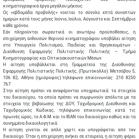
κινηματογραφικά έργα μεγάλου μήκους.
Ως «εβδομάδα προβολής» νοείται το σύνολο επτά συναπτών
ημερών κατά τους μήνες Ιούνιο, Ιούλιο, Αύγουστο και Σεπτέμβριο
κάθε χρόνου.
Εάν πληρούνται σωρευτικά οι ανωτέρω προϋποθέσεις, η
επιχείρηση αιθουσών θερινού κινηματογράφου υποβάλει αίτηση
στο Υπουργείο Πολιτισμού, Παιδείας και Θρησκευμάτων -
Διεύθυνση Εφαρμογής Πολιτιστικής Πολιτικής – Τμήμα
Κινηματογραφίας και Οπτικοακουστικών Μέσων.
Η αίτηση υποβάλλεται στη Γραμματεία της Διεύθυνσης
Εφαρμογής Πολιτιστικής Πολιτικής, (Πρωτόκολλο): Μετσόβου 5,
106 82, Αθήνα (ημιόροφος).τηλέφωνο επικοινωνίας: 210 8250
767
Στην αίτηση πρέπει να αναφέρονται υποχρεωτικά: τα στοιχεία
του δικαιούχου, τα οποία πρέπει να συμφωνούν απόλυτα με τα
στοιχεία της βεβαίωσης της ΔΟΥ, Ταχυδρομική Διεύθυνση και
Ταχυδρομικός Κώδικας, τηλέφωνο επικοινωνίας κατά τις
πρωινές ώρες, το Α.Φ.Μ. και το ΙΒΑΝ του δικαιούχου καθώς και τα
συνημμένα δικαιολογητικά.
Η αίτηση γίνεται σε απλό χαρτί και υπογράφεται από τον
δικαιούχο. Όταν η επιχείρηση ανήκει σε εταιρεία, η αίτηση φέρει