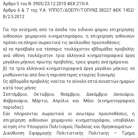
Άρθρο 5 του Ν. 3905/23.12.2010 ΦΕΚ 219/Α
Άρθρα 6 & 7 της Υ.Α: ΥΠΠΟΤ/ΔΟΕΠΥ/ΤΟΠΥΝΣ.38227 ΦΕΚ 1452/
Β/2.5.2012
Για την ενίσχυση από τα έσοδα του ειδικού φόρου επιχείρησης
αιθουσών χειμερινού κινηματογράφου, η επιχείρηση αιθουσών
πρέπει να πληροί σωρευτικά τις ακόλουθες προϋποθέσεις:
α) να προέβαλε για τέσσερις τουλάχιστον εβδομάδες προβολής
ανά οθόνη τουλάχιστον τρία ελληνικά κινηματογραφικά έργα
μεγάλου μήκους πρώτης προβολής, τρεις φορές ανά ημέρα και
β) τα τρία ελληνικά κινηματογραφικά έργα μεγάλου μήκους να
μισθώνονται από δύο ή περισσότερες εταιρίες διανομής.
Ως εβδομάδα προβολής νοείται το σύνολο επτά συναπτών ημερών
κατά τους μήνες
Σεπτέμβριο, Οκτώβριο, Νοέμβριο, Δεκέμβριο ,Ιανουάριο,
Φεβρουάριο, Μάρτιο, Απρίλιο και Μάϊο (κινηματογραφική
περίοδος).
Εάν πληρούνται σωρευτικά οι ανωτέρω προϋποθέσεις, η
επιχείρηση αιθουσών χειμερινού κινηματογράφου, υποβάλλει
αίτηση στο Υπουργείο Πολιτισμού, Παιδείας και Θρησκευμάτων -
Διεύθυνση Εφαρμογής Πολιτιστικής Πολιτικής – Τμήμα