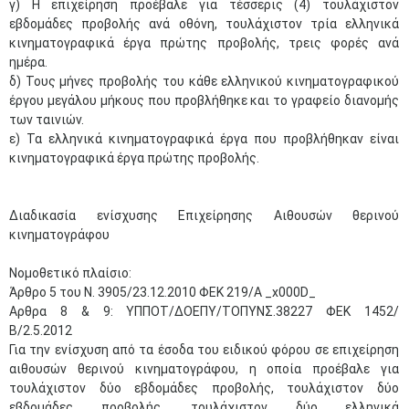
γ) Η επιχείρηση προέβαλε για τέσσερις (4) τουλάχιστον
εβδομάδες προβολής ανά οθόνη, τουλάχιστον τρία ελληνικά
κινηματογραφικά έργα πρώτης προβολής, τρεις φορές ανά
ημέρα.
δ) Τους μήνες προβολής του κάθε ελληνικού κινηματογραφικού
έργου μεγάλου μήκους που προβλήθηκε και το γραφείο διανομής
των ταινιών.
ε) Τα ελληνικά κινηματογραφικά έργα που προβλήθηκαν είναι
κινηματογραφικά έργα πρώτης προβολής.
Διαδικασία ενίσχυσης Eπιχείρησης Aιθουσών θερινού
κινηματογράφου
Νομοθετικό πλαίσιο:
Άρθρο 5 του Ν. 3905/23.12.2010 ΦΕΚ 219/Α _x000D_
Αρθρα 8 & 9: ΥΠΠΟΤ/ΔΟΕΠΥ/ΤΟΠΥΝΣ.38227 ΦΕΚ 1452/
Β/2.5.2012
Για την ενίσχυση από τα έσοδα του ειδικού φόρου σε επιχείρηση
αιθουσών θερινού κινηματογράφου, η οποία προέβαλε για
τουλάχιστον δύο εβδομάδες προβολής, τουλάχιστον δύο
εβδομάδες προβολής, τουλάχιστον δύο ελληνικά