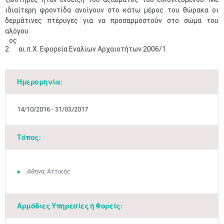
ιδιαίτερη φροντίδα ανοίγουν στο κάτω μέρος του θώρακα οι
δερμάτινες πτέρυγες για να προσαρμοστούν στο σώμα του
αλόγου.
ος
2
αι.π.Χ. Εφορεία Εναλίων Αρχαιοτήτων 2006/1.
Ημερομηνία:
14/10/2016 - 31/03/2017
Τόπος:
Μαϊ
1
2
Αθήνα, Αττικής
•
•
3
4
5
6
7
8
9
•
•
•
•
•
•
•
Αρμόδιες Υπηρεσίες ή Φορείς: