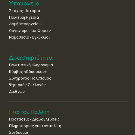
25
26
27
28
29
30
31
Υπουργείο
•
•
•
•
•
•
•
Στόχος - Ιστορία
Πολιτική Ηγεσία
Δομή Υπουργείου
Οργανισμοί και Φορείς
Νομοθεσία - Εγκύκλιοι
Δραστηριότητα
Πολιτιστική Κληρονομιά
Κόμβος «Οδυσσέας»
Σύγχρονος Πολιτισμός
Ψηφιακές Συλλογές
Διεθνώς
Για τον Πολίτη
Προτάσεις - Διαβουλεύσεις
Πληροφορίες για τον πολίτη
Σύνδεσμοι