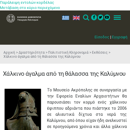
Παράλειψη εντολών κορδέλας
Μετάβαση στο κύριο περιεχόμενο
ελ
en
Search
Menu
Είσοδος
|
Εγγραφή
Αρχική
Δραστηριότητα
Πολιτιστική Κληρονομιά
Εκθέσεις
Χάλκινο άγαλμα από τη θάλασσα της Καλύμνου
Χάλκινο άγαλμα από τη θάλασσα της Καλύμνου
Το Μουσείο Ακρόπολης σε συνεργασία με
την Εφορεία Εναλίων Αρχαιοτήτων θα
παρουσιάσει τον κορμό ενός χάλκινου
έφιππου αδριάντα που πιάστηκε το 2006
σε αλιευτικά δίχτυα στα νερά της
Καλύμνου, από όπου είχαν ήδη ανελκυστεί
σε προηγούμενα χρόνια και άλλα χάλκινα