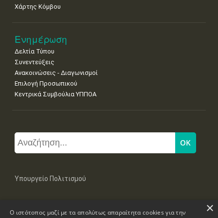
Χάρτης Κόμβου
Ενημέρωση
Δελτία Τύπου
Συνεντεύξεις
Ανακοινώσεις - Διαγωνισμοί
Επιλογή Προσωπικού
Κεντρικά Συμβούλια ΥΠΠΟΑ
Υπουργείο Πολιτισμού
×
Μπουμπουλίνας 20-22, 106 82 Αθήνα
Ο ιστότοπος μαζί με τα απολύτως απαραίτητα cookies για την
Τηλ: +30 2131322100, 2131322421