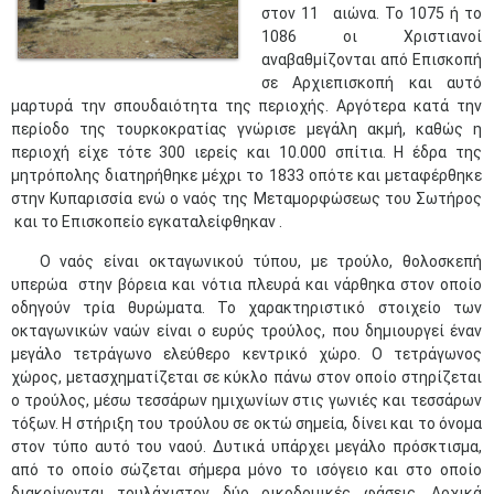
στον 11
αιώνα. Το 1075 ή το
1086 οι Χριστιανοί
αναβαθμίζονται από Επισκοπή
σε Αρχιεπισκοπή και αυτό
μαρτυρά την σπουδαιότητα της περιοχής. Αργότερα κατά την
περίοδο της τουρκοκρατίας γνώρισε μεγάλη ακμή, καθώς η
περιοχή είχε τότε 300 ιερείς και 10.000 σπίτια. Η έδρα της
μητρόπολης διατηρήθηκε μέχρι το 1833 οπότε και μεταφέρθηκε
στην Κυπαρισσία ενώ ο ναός της Μεταμορφώσεως του Σωτήρος
και το Επισκοπείο εγκαταλείφθηκαν .
Ο ναός είναι οκταγωνικού τύπου, με τρούλο, θολοσκεπή
υπερώα στην βόρεια και νότια πλευρά και νάρθηκα στον οποίο
οδηγούν τρία θυρώματα. Το χαρακτηριστικό στοιχείο των
οκταγωνικών ναών είναι ο ευρύς τρούλος, που δημιουργεί έναν
μεγάλο τετράγωνο ελεύθερο κεντρικό χώρο. Ο τετράγωνος
χώρος, μετασχηματίζεται σε κύκλο πάνω στον οποίο στηρίζεται
ο τρούλος, μέσω τεσσάρων ημιχωνίων στις γωνιές και τεσσάρων
τόξων. Η στήριξη του τρούλου σε οκτώ σημεία, δίνει και το όνομα
στον τύπο αυτό του ναού. Δυτικά υπάρχει μεγάλο πρόσκτισμα,
από το οποίο σώζεται σήμερα μόνο το ισόγειο και στο οποίο
διακρίνονται τουλάχιστον δύο οικοδομικές φάσεις. Αρχικά