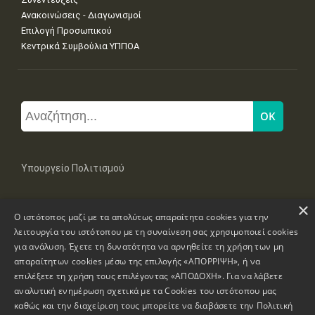
Ανακοινώσεις - Διαγωνισμοί
Επιλογή Προσωπικού
Κεντρικά Συμβούλια ΥΠΠΟΑ
Υπουργείο Πολιτισμού
×
Μπουμπουλίνας 20-22, 106 82 Αθήνα
Ο ιστότοπος μαζί με τα απολύτως απαραίτητα cookies για την
Τηλ: +30 2131322100, 2131322421
mail: grplk@culture.gr
λειτουργία του ιστότοπου με τη συναίνεση σας χρησιμοποιεί cookies
για ανάλυση. Έχετε τη δυνατότητα να αρνηθείτε τη χρήση των μη
απαραίτητων cookies μέσω της επιλογής «ΑΠΟΡΡΙΨΗ», ή να
επιλέξετε τη χρήση τους επιλέγοντας «ΑΠΟΔΟΧΗ». Για να λάβετε
αναλυτική ενημέρωση σχετικά με τα Cookies του ιστότοπου μας
καθώς και την διαχείριση τους μπορείτε να διαβάσετε την
Πολιτική