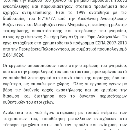
του. Με την πάροδο του χρόνου το μνημείο παρουσίαζε εικόνα
εγκατάλειψης και παρουσιάστηκαν στατικά προβλήματα που
έχρηζαν αντιμετώπισης. Έτσι το 1999 ανατέθηκε με τις
διαδικασίες του Ν.716/77, από την Διεύθυνση Αναστήλωσης
Βυζαντινών και Μεταβυζαντινών Μνημείων, η εκπόνηση μελέτης
τεκμηρίωσης, αποκατάστασης και στερέωσης του μνημείου,
στους αρχιτέκτονες Σωτήρη Βογιατζή και Έφη Δεληνικόλα. Το
έργο εντάχθηκε στο χρηματοδοτικό πρόγραμμα ΕΣΠΑ 2007-2013
από την Περιφέρεια Πελοποννήσου, με συμβατικό προϋπολογισμό
2.861.982€.
Οι εργασίες αποσκοπούσαν τόσο στην στερέωση του μνημείου,
όσο και στην μορφολογική του αποκατάσταση, προκειμένου αυτό
να αποδοθεί λειτουργικό στο κοινό τόσο της περιοχής όσο και
ευρύτερα, ως επισκέψιμος χώρος. Όλες οι εργασίες έγιναν με
βάση τις διεθνείς αρχές αναστήλωσης και με κριτήριο την
διάσωση και διατήρηση όσο το δυνατόν περισσότερων
αυθεντικών του στοιχείων.
Αναλυτικά στο ναό έγινε στερέωση με τοπικά ενέματα των
τοιχοποιιών του, τοποθέτηση μεταλλικών ενισχύσεων στα
τέσσερα ημιχώνια κάτω από τον τρούλο και ενίσχυση των