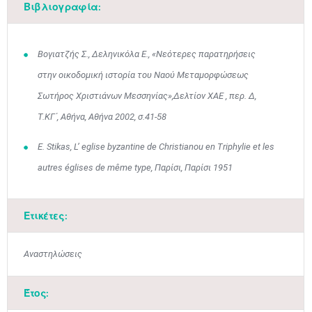
Βιβλιογραφία:
Βογιατζής Σ., Δεληνικόλα Ε., «Νεότερες παρατηρήσεις
στην οικοδομική ιστορία του Ναού Μεταμορφώσεως
Σωτήρος Χριστιάνων Μεσσηνίας»,Δελτίον ΧΑΕ , περ. Δ,
Τ.ΚΓ΄, Αθήνα, Αθήνα 2002, σ.41-58
Μαϊ
1
2
E. Stikas, L’ eglise byzantine de Christianou en Triphylie et les
•
•
autres églises de même type, Παρίσι, Παρίσι 1951
3
4
5
6
7
8
9
•
•
•
•
•
•
•
Ετικέτες:
10
11
12
13
14
15
16
•
•
•
•
•
•
•
Αναστηλώσεις
17
18
19
20
21
22
23
•
•
•
•
•
•
•
•
•
•
•
•
•
Έτος:
24
25
26
27
28
29
30