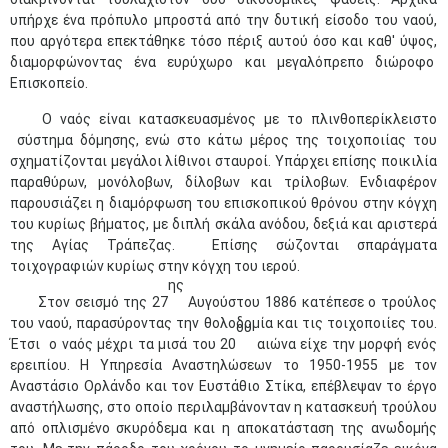
υπήρχε ένα πρόπυλο μπροστά από την δυτική είσοδο του ναού,
που αργότερα επεκτάθηκε τόσο πέριξ αυτού όσο και καθ' ύψος,
διαμορφώνοντας ένα ευρύχωρο και μεγαλόπρεπο διώροφο
Επισκοπείο.
Ο ναός είναι κατασκευασμένος με το πλινθοπερίκλειστο
σύστημα δόμησης, ενώ στο κάτω μέρος της τοιχοποιίας του
σχηματίζονται μεγάλοι λίθινοι σταυροί. Υπάρχει επίσης ποικιλία
παραθύρων, μονόλοβων, δίλοβων και τρίλοβων. Ενδιαφέρον
παρουσιάζει η διαμόρφωση του επισκοπικού θρόνου στην κόγχη
του κυρίως βήματος, με διπλή σκάλα ανόδου, δεξιά και αριστερά
της Αγίας Τράπεζας. Επίσης σώζονται σπαράγματα
τοιχογραφιών κυρίως στην κόγχη του ιερού.
ης
Στον σεισμό της 27
Αυγούστου 1886 κατέπεσε ο τρούλος
του ναού, παρασύροντας την θολοδομία και τις τοιχοποιίες του.
ου
Έτσι ο ναός μέχρι τα μισά του 20
αιώνα είχε την μορφή ενός
ερειπίου. Η Υπηρεσία Αναστηλώσεων το 1950-1955 με τον
Αναστάσιο Ορλάνδο και τον Ευστάθιο Στίκα, επέβλεψαν το έργο
αναστήλωσης, στο οποίο περιλαμβάνονταν η κατασκευή τρούλου
από οπλισμένο σκυρόδεμα και η αποκατάσταση της ανωδομής