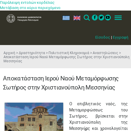
Παράλειψη εντολών κορδέλας
Μετάβαση στο κύριο περιεχόμενο
ελ
en
Search
Menu
Είσοδος
|
Εγγραφή
Αρχική
Δραστηριότητα
Πολιτιστική Κληρονομιά
Αναστηλώσεις
Αποκατάσταση Ιερού Ναού Μεταμόρφωσης Σωτήρος στην Χριστιανούπολη
Μεσσηνίας
Αποκατάσταση Ιερού Ναού Μεταμόρφωσης
Σωτήρος στην Χριστιανούπολη Μεσσηνίας
​Ο επιβλητικός ναός, της
Μεταμορφώσεως του
Σωτήρος, βρίσκεται στην
Χριστιανούπολη της
Μεσσηνίας και χρονολογείται
ο