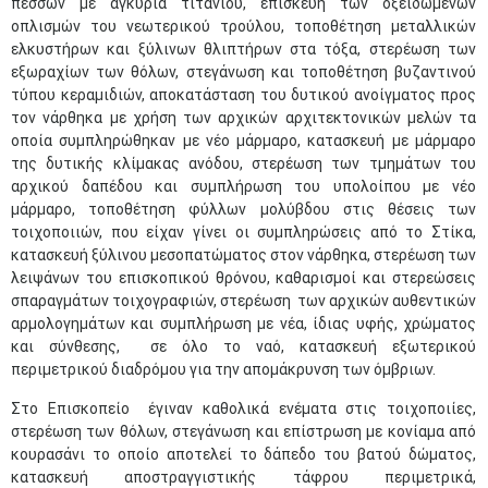
πεσσών με αγκύρια τιτανίου, επισκευή των οξειδωμένων
οπλισμών του νεωτερικού τρούλου, τοποθέτηση μεταλλικών
ελκυστήρων και ξύλινων θλιπτήρων στα τόξα, στερέωση των
εξωραχίων των θόλων, στεγάνωση και τοποθέτηση βυζαντινού
τύπου κεραμιδιών, αποκατάσταση του δυτικού ανοίγματος προς
τον νάρθηκα με χρήση των αρχικών αρχιτεκτονικών μελών τα
οποία συμπληρώθηκαν με νέο μάρμαρο, κατασκευή με μάρμαρο
της δυτικής κλίμακας ανόδου, στερέωση των τμημάτων του
αρχικού δαπέδου και συμπλήρωση του υπολοίπου με νέο
μάρμαρο, τοποθέτηση φύλλων μολύβδου στις θέσεις των
τοιχοποιιών, που είχαν γίνει οι συμπληρώσεις από το Στίκα,
κατασκευή ξύλινου μεσοπατώματος στον νάρθηκα, στερέωση των
λειψάνων του επισκοπικού θρόνου, καθαρισμοί και στερεώσεις
σπαραγμάτων τοιχογραφιών, στερέωση των αρχικών αυθεντικών
αρμολογημάτων και συμπλήρωση με νέα, ίδιας υφής, χρώματος
και σύνθεσης, σε όλο το ναό, κατασκευή εξωτερικού
περιμετρικού διαδρόμου για την απομάκρυνση των όμβριων.
Στο Επισκοπείο έγιναν καθολικά ενέματα στις τοιχοποιίες,
στερέωση των θόλων, στεγάνωση και επίστρωση με κονίαμα από
κουρασάνι το οποίο αποτελεί το δάπεδο του βατού δώματος,
κατασκευή αποστραγγιστικής τάφρου περιμετρικά,