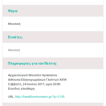
Θέμα:
Μουσική
Ετικέτες:
Μουσική
Μαϊ
1
2
•
•
Πληροφορίες για τον Πολίτη:
3
4
5
6
7
8
9
•
•
•
•
•
•
•
​Αρχαιολογικό Μουσείο Ηρακλείου
Αίθουσα Ελληνορωμαϊκών Γλυπτών XXVII
Σάββατο, 24 Ιουνίου 2017, ώρα 20:00
10
11
12
13
14
15
16
•
•
•
•
•
•
•
Είσοδος ελεύθερη
URL:
http://heraklionmuseum.gr/?p=2155
17
18
19
20
21
22
23
•
•
•
•
•
•
•
•
•
•
•
•
•