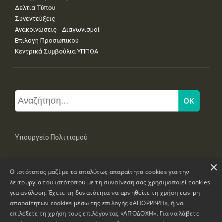
Δελτία Τύπου
Συνεντεύξεις
Ανακοινώσεις - Διαγωνισμοί
Επιλογή Προσωπικού
Κεντρικά Συμβούλια ΥΠΠΟΑ
Υπουργείο Πολιτισμού
×
Μπουμπουλίνας 20-22, 106 82 Αθήνα
Ο ιστότοπος μαζί με τα απολύτως απαραίτητα cookies για την
Τηλ: +30 2131322100, 2131322421
mail: grplk@culture.gr
λειτουργία του ιστότοπου με τη συναίνεση σας χρησιμοποιεί cookies
για ανάλυση. Έχετε τη δυνατότητα να αρνηθείτε τη χρήση των μη
απαραίτητων cookies μέσω της επιλογής «ΑΠΟΡΡΙΨΗ», ή να
επιλέξετε τη χρήση τους επιλέγοντας «ΑΠΟΔΟΧΗ». Για να λάβετε