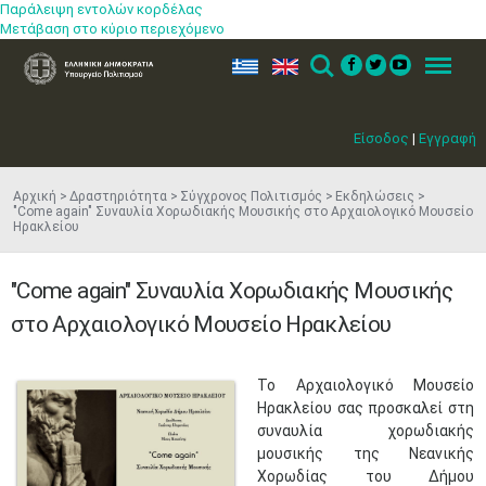
Παράλειψη εντολών κορδέλας
Μετάβαση στο κύριο περιεχόμενο
ελ
en
Search
Menu
Είσοδος
|
Εγγραφή
Αρχική
Δραστηριότητα
Σύγχρονος Πολιτισμός
Εκδηλώσεις
"Come again" Συναυλία Χορωδιακής Μουσικής στο Αρχαιολογικό Μουσείο
Ηρακλείου
"Come again" Συναυλία Χορωδιακής Μουσικής
στο Αρχαιολογικό Μουσείο Ηρακλείου
​Το Αρχαιολογικό Μουσείο
Ηρακλείου σας προσκαλεί στη
συναυλία χορωδιακής
μουσικής της Νεανικής
Χορωδίας του Δήμου